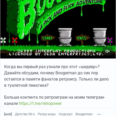
Когда вы первый раз узнали про этот «шедевр»?
Давайте обсудим, почему Boogerman до сих пор
остается в памяти фанатов ретроигр. Только ли дело
Оригинальный картридж Aladdin (Sega Mega Drive)
в туалетной тематике?
Fatal Fury
Больше контента по ретроиграм на моем телеграм-
канале
https://t.me/retropower
[моё]
Детство 90-х
Ретро-игры
Олдскул
Boogerman