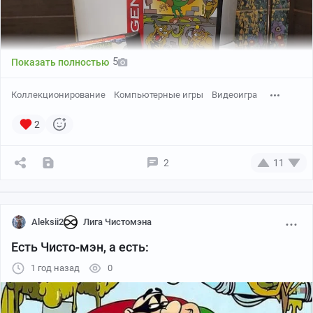
Оригинальный картридж Phantom 2040 (Sega Mega Drive)
5
Показать полностью
Aaahhh! Real monster
Коллекционирование
Компьютерные игры
Видеоигра
2
2
11
Aleksii2
Лига Чистомэна
Есть Чисто-мэн, а есть:
1 год назад
0
Картридж Boogerman на Sega (оригинальный)