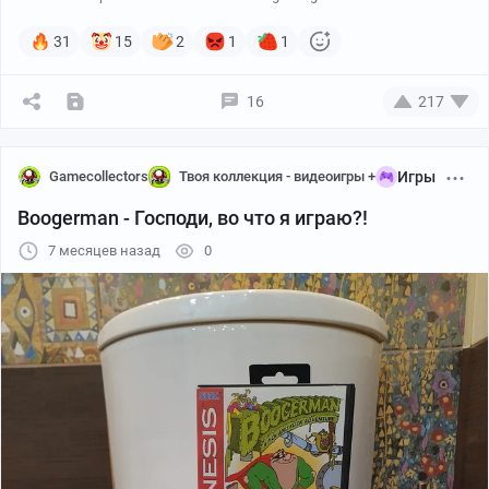
31
15
2
1
1
16
217
Gamecollectors
Твоя коллекция - видеоигры +
Игры
Boogerman - Господи, во что я играю?!
7 месяцев назад
0