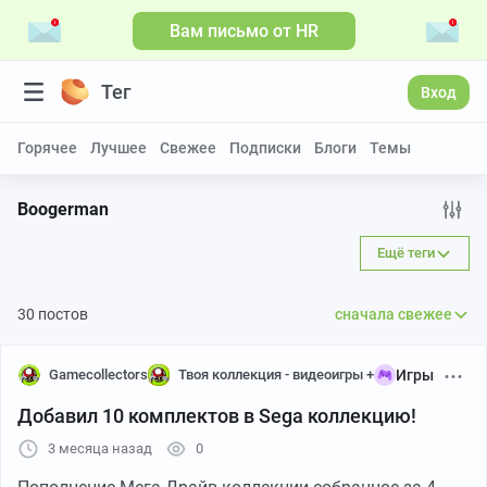
Вам письмо от HR
Больше видео
Тег
Вход
Горячее
Лучшее
Свежее
Подписки
Блоги
Темы
Boogerman
Ещё теги
30 постов
сначала свежее
Gamecollectors
Твоя коллекция - видеоигры +
Игры
Добавил 10 комплектов в Sega коллекцию!
3 месяца назад
0