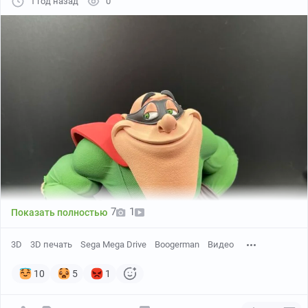
1 год назад
0
7
1
Показать полностью
3D
3D печать
Sega Mega Drive
Boogerman
Видео
10
5
1