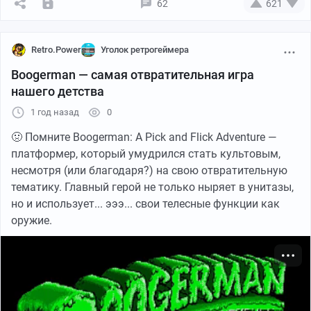
62
621
Retro.Power
Уголок ретрогеймера
Оригинальный картридж Samurai Showdown (Sega Mega Drive)
Boogerman — cамая отвратительная игра
нашего детства
Aladdin, ещё один шедевр!
1 год назад
0
🤢 Помните Boogerman: A Pick and Flick Adventure —
платформер, который умудрился стать культовым,
несмотря (или благодаря?) на свою отвратительную
тематику. Главный герой не только ныряет в унитазы,
но и использует... эээ... свои телесные функции как
оружие.