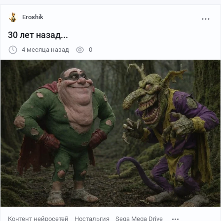
Eroshik
30 лет назад...
4 месяца назад
0
Оригинальный картридж Mortal Kombat 3 Ultimate (Sega Mega
Drive)
Phantom 2040, очень желанное пополнение
Контент нейросетей
Ностальгия
Sega Mega Drive