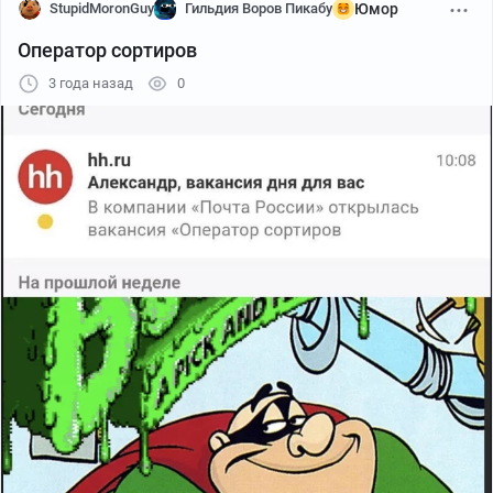
StupidMoronGuy
Гильдия Воров Пикабу
Юмор
Оператор сортиров
3 года назад
0