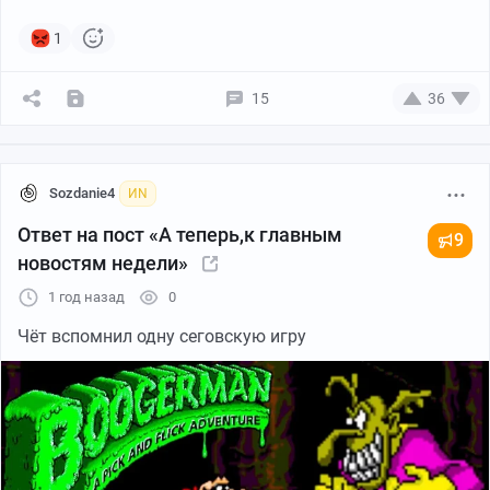
1
15
36
Sozdanie4
ИN
Ответ на пост «А теперь,к главным
9
новостям недели»
1 год назад
0
Чёт вспомнил одну сеговскую игру