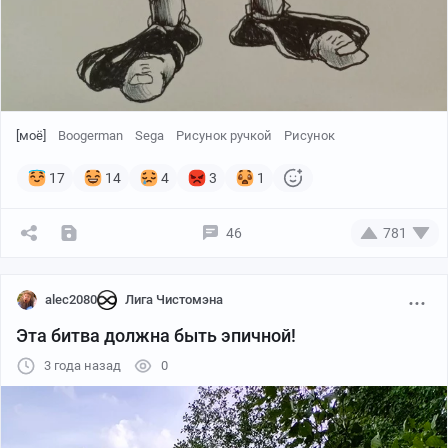
[моё]
Boogerman
Sega
Рисунок ручкой
Рисунок
17
14
4
3
1
46
781
alec2080
Лига Чистомэна
Эта битва должна быть эпичной!
3 года назад
0