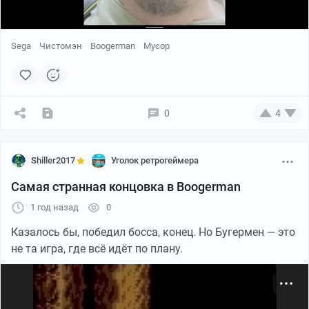
Sega
Чистомэн
Boogerman
Мусор
поиграем
0
4
Shiller2017
Уголок ретрогеймера
Самая странная концовка в Boogerman
1 год назад
0
Казалось бы, победил босса, конец. Но Бугермен — это
не та игра, где всё идёт по плану.
скриншоты