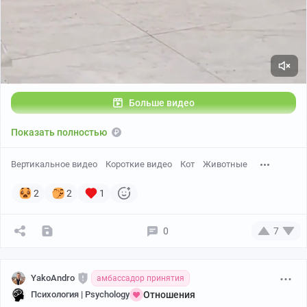
Больше видео
Показать полностью
Вертикальное видео
Короткие видео
Кот
Животные
2
2
1
0
7
YakoAndro
амбассадор принятия
Психология | Psychology
Отношения