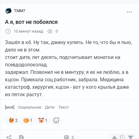
TldM7
А я, вот не побоялся
10 минут назад
0
Зашёл в кб. Ну так, джину купить. Не то, что бы я пью,
дело не в этом.
стоит дите, лет десять, подсчитывает монетки на
псевдодолоколад.
задержал. Позвонил не в ментуру, я их не люблю, а в
кцсон. Приехала соц работник, забрала. Медицина
катастроф, хирургия, кцсон - вот у кого крылья даже
из пяток растут.
[моё]
Социальное
Дети
Текст
2
1
1
3