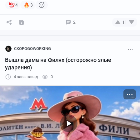
4
3
2
11
CKOPOGOWORKING
Вышла дама на Филях (осторожно злые
ударения)
4 часа назад
0