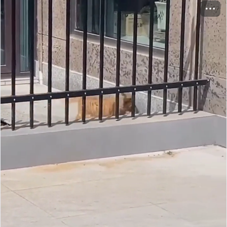
грамотности в обращении с числовой информацией
(Numeracy) и способности по решению задач в
технологически насыщенной среде (Problem Solving)».
С позиций функциональной грамотности человек
должен не просто уметь читать, а, прежде всего,
должен понимать и оценивать смысл прочитанного, а
также использовать эту информацию в своей
жизнедеятельности".
Я так понимаю, изначально заложен тезис, что после
65 лет возрастное когнитивное снижение оказывает
своё влияние. Что ж, будем бороться и писать умные
тексты на Пикабу )