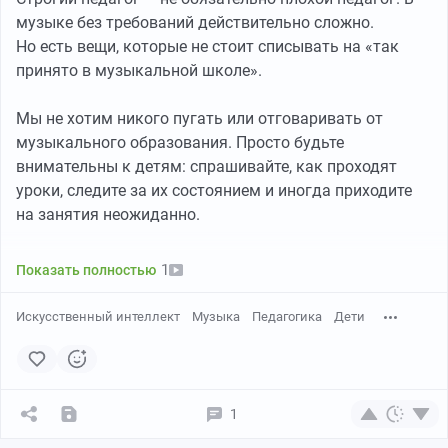
грамотности населения".
музыке без требований действительно сложно.
Но есть вещи, которые не стоит списывать на «так
Россия не входит в Организацию экономического
принято в музыкальной школе».
сотрудничества и развития (ОЭСР)
, поэтому в стране
не проводилось исследование функциональной
Мы не хотим никого пугать или отговаривать от
грамотности, которое проводила эта организация.
музыкального образования. Просто будьте
внимательны к детям: спрашивайте, как проходят
В декабре 2024 года ОЭСР опубликовала результаты
уроки, следите за их состоянием и иногда приходите
исследования функциональной грамотности взрослых
на занятия неожиданно.
людей в 31 стране мира. В нём приняло участие 160
тысяч человек в возрасте от 16 до 65 лет.
Требовательность — нормально. Унижение,
1
Показать полностью
запугивание и агрессия — нет.
Зачем это?
Интересно услышать ваш опыт. Сталкивались с
Искусственный интеллект
Музыка
Педагогика
Дети
подобным в музыкальной школе — сами или ваши
Функциональная неграмотность, по мнению ОЭСР,
дети?
может проявляться в неумении следовать простым
инструкциям, например, к бытовой технике или
1
лекарствам. Для чего нужны такие сравнения?
Оценивается качество "социального капитала".