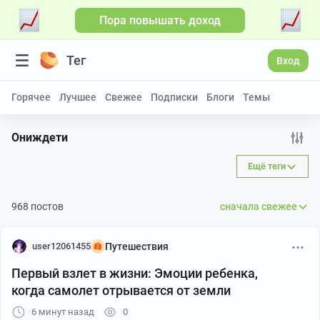
Пора повышать доход
Больше видео
Тег
Вход
Горячее
Лучшее
Свежее
Подписки
Блоги
Темы
Ониждети
Ещё теги
968 постов
сначала свежее
user12061455
Путешествия
Первый взлет в жизни: Эмоции ребенка,
когда самолет отрывается от земли
6 минут назад
0