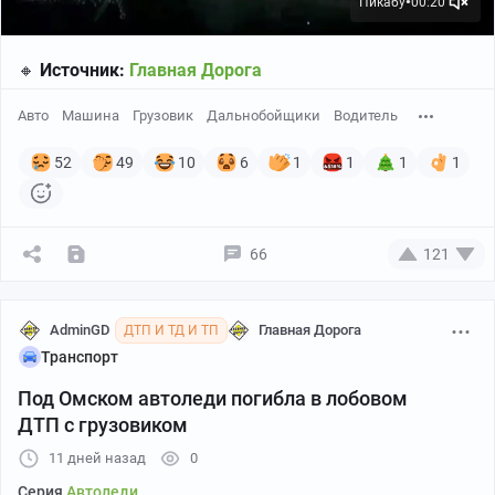
Пикабу
00:20
●
🔸
Источник:
Главная Дорога
Авто
Машина
Грузовик
Дальнобойщики
Водитель
52
49
10
6
1
1
1
1
66
121
AdminGD
Главная Дорога
ДТП И ТД И ТП
Транспорт
Под Омском автоледи погибла в лобовом
ДТП с грузовиком
11 дней назад
0
Серия
Автоледи