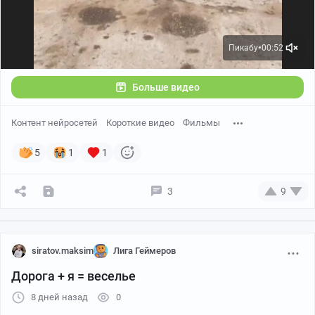
Пикабу
00:52
●
Больше видео
Контент нейросетей
Короткие видео
Фильмы
5
1
1
3
9
siratov.maksim
Лига Геймеров
Дорога + я = веселье
8 дней назад
0