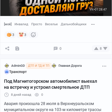
VK
01:28:47
●
[моё]
Инвалид
Просто
Веселье
Дальнобойщики
3
3
0
8
AdminGD
Главная Дорога
ДТП И ТД И ТП
Транспорт
Под Магнитогорском автомобилист выехал
на встречку и устроил смертельное ДТП
8 дней назад
0
Авария произошла 28 июля в Верхнеуральском
муниципальном округе на 103‑м километре трассы