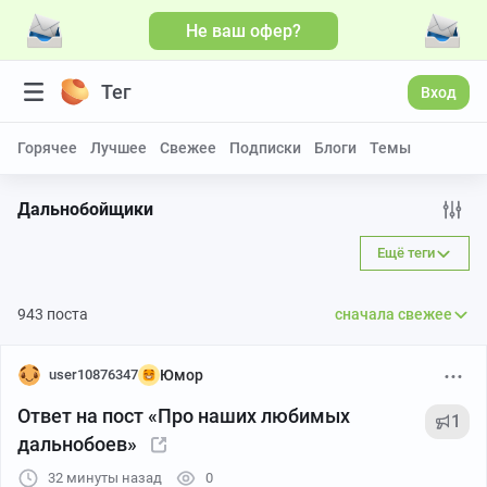
Не ваш офер?
Больше видео
Тег
Вход
Горячее
Лучшее
Свежее
Подписки
Блоги
Темы
Дальнобойщики
Ещё теги
943 поста
сначала свежее
user10876347
Юмор
Ответ на пост «Про наших любимых
1
дальнобоев»
32 минуты назад
0