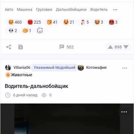
Авто
Машина
Грузовик
Дальнобойщики
Водитель
460
225
41
21
5
3
3
2
1
502
898
Vitiania06
Котомафия
Уважаемый Мудрейший
Животные
Водитель-дальнобойщик
6 дней назад
0