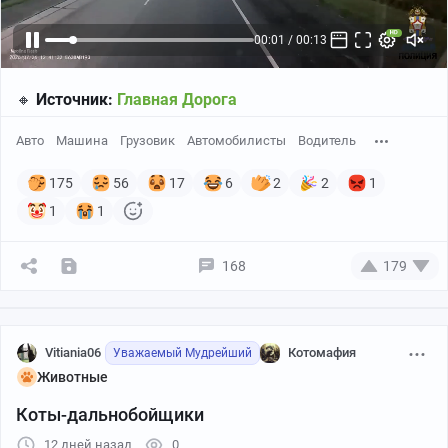
🔸
Источник:
Главная Дорога
Авто
Машина
Грузовик
Автомобилисты
Водитель
175
56
17
6
2
2
1
1
1
168
179
Vitiania06
Котомафия
Уважаемый Мудрейший
Животные
Коты-дальнобойщики
12 дней назад
0