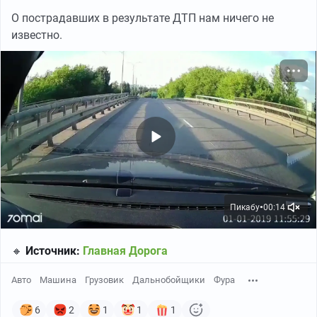
О пострадавших в результате ДТП нам ничего не
известно.
Пикабу
00:14
●
🔸
Источник:
Главная Дорога
Авто
Машина
Грузовик
Дальнобойщики
Фура
6
2
1
1
1