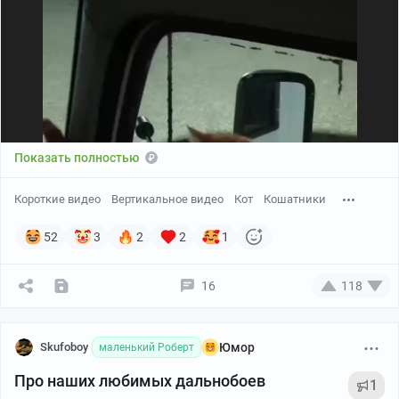
Показать полностью
Короткие видео
Вертикальное видео
Кот
Кошатники
52
3
2
2
1
16
118
Skufoboy
Юмор
маленький Роберт
Про наших любимых дальнобоев
1