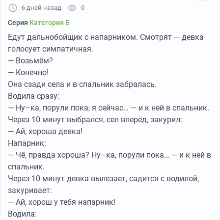
6 дней назад
0
Серия
Категория Б
Пикабу
00:14
●
Едут дальнобойщик с напарником. Смотрят — девка
голосует симпатичная.
Больше видео
— Возьмём?
— Конечно!
Она сзади села и в спальник забралась.
Водила сразу:
— Ну–ка, порули пока, я сейчас… — и к ней в спальник.
Через 10 минут выбрался, сел вперёд, закурил:
— Ай, хороша девка!
Напарник:
— Чё, правда хороша? Ну–ка, порули пока… — и к ней в
спальник.
Через 10 минут девка вылезает, садится с водилой,
закуривает:
— Ай, хорош у тебя напарник!
Водила: