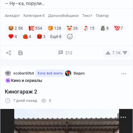
— Ну–ка, порули…
Анекдот
Категория б
Дальнобойщики
Текст
Повтор
2.5K
554
128
26
15
8
7
4
4
3
Ещё 8
212
7.1K
scobar60tut
Видео
Хочу всё знать
Кино и сериалы
Киногараж 2
7 дней назад
0