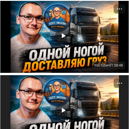
YouTube
01:28:48
●