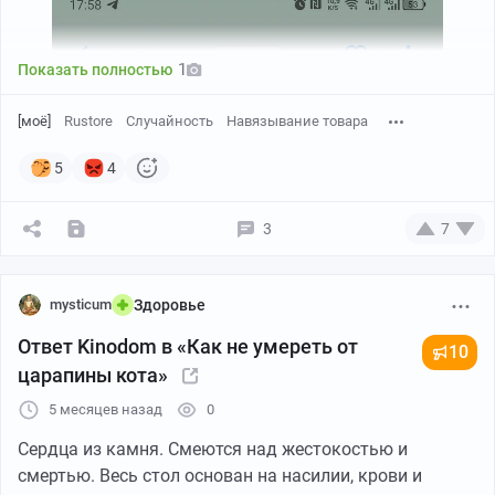
1
Показать полностью
[моё]
Rustore
Случайность
Навязывание товара
5
4
3
7
mysticum
Здоровье
Ответ Kinodom в «Как не умереть от
10
царапины кота»
5 месяцев назад
0
Сердца из камня. Смеются над жестокостью и
смертью. Весь стол основан на насилии, крови и