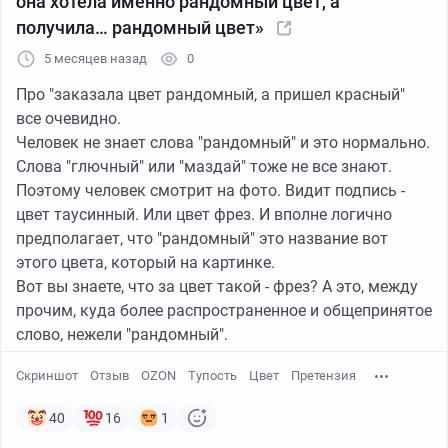
она хотела именно рандомный цвет, а
получила… рандомный цвет»
5 месяцев назад
0
Про "заказала цвет рандомный, а пришел красный"
все очевидно.
Человек не знает слова "рандомный" и это нормально.
Слова "глючный" или "маздай" тоже не все знают.
Поэтому человек смотрит на фото. Видит подпись -
цвет таусинный. Или цвет фрез. И вполне логично
предполагает, что "рандомный" это название вот
этого цвета, который на картинке.
Вот вы знаете, что за цвет такой - фрез? А это, между
прочим, куда более распространенное и общепринятое
слово, нежели "рандомный".
Скриншот
Отзыв
OZON
Тупость
Цвет
Претензия
40
16
1