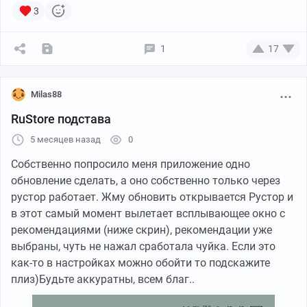
Машину я загрузил без проблем, довез до сервиса и
3
забрал свою десятку за пару часов работы. Хорошо,
что заказ через агрегатор шел и я ИП уже успел
1
17
открыть, и не нужно было ждать постоплату
Так что да, это мои самые странные заработанные 10
Milas88
000 за последние полтора месяца за рулем
RuStore подстава
эвакуатора.
5 месяцев назад
0
К слову, таких историй у меня десятки - делюсь
Собственно попросило меня приложение одно
самыми свежими и необычными в Телеграм-канале,
обновление сделать, а оно собственно только через
часто прямо с места событий. Там все как есть, без
рустор работает. Жму обновить открывается Рустор и
лоска и розовых очков
в этот самый момент вылетает всплывающее окно с
рекомендациями (ниже скрин), рекомендации уже
выбраны, чуть не нажал сработала чуйка. Если это
как-то в настройках можно обойти то подскажите
плиз)Будьте аккуратны, всем благ..