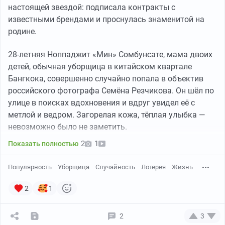
настоящей звездой: подписала контракты с
известными брендами и проснулась знаменитой на
История, конечно, комичнее некуда. Значит беру я
родине.
заказ на агрегаторе и еду по адресу. Сумма стоит в
районе 12 тысяч, но мне, понятное дело, упадет
28-летняя Ноппаджит «Мин» Сомбунсате, мама двоих
примерно 10
детей, обычная уборщица в китайском квартале
Бангкока, совершенно случайно попала в объектив
Заказ вроде бы не сложный - сломалась БМВ 5 серий
российского фотографа Семёна Резчикова. Он шёл по
f90, никаких внешних повреждений нет, так что на
улице в поисках вдохновения и вдруг увидел её с
платформу ее поставить труда не составит
метлой и ведром. Загорелая кожа, тёплая улыбка —
И уже подъезжая к адресу слышу какой-то шум.
невозможно было не заметить.
Поворачиваю на нужную улицу и вижу толпу людей.
2
1
Показать полностью
Ну вот представьте, как будто все ваши родственники
и все родственники ваших родственников собрались в
Популярность
Уборщица
Случайность
Лотерея
Жизнь
одном месте, и происходит какой то непонятный хаос
2
1
И до меня доходит, что это свадьба, и судя по всему,
сломался один из автомобилей кортежа, потому что
2
3
люди столпились чуть ли не на самой дороге