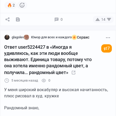
2
0
14
glagolev
Юмор для всех и каждого
Сервис
Ответ user5224427 в «Иногда я
7
удивляюсь, как эти люди вообще
выживают. Единица товару, потому что
она хотела именно рандомный цвет, а
получила… рандомный цвет»
5 месяцев назад
0
У меня широкий вокабуляр и высокая начитанность,
плюс рисовал в худ. кружке
Рандомный знаю,