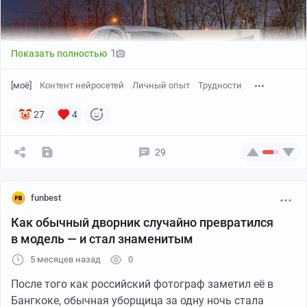
1
Показать полностью
[моё]
Контент нейросетей
Личный опыт
Трудности
27
4
29
funbest
Как обычный дворник случайно превратился
в модель — и стал знаменитым
5 месяцев назад
0
После того как российский фотограф заметил её в
Приветствую! Продолжаю цикл историй, которые
Бангкоке, обычная уборщица за одну ночь стала
произошли со мной на прошлой неделе