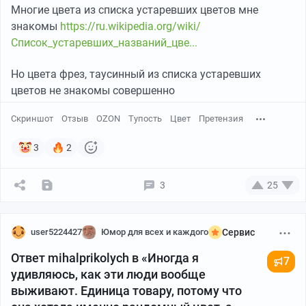
Многие цвета из списка устаревших цветов мне
знакомы
https://ru.wikipedia.org/wiki/
Список_устаревших_названий_цве...
Но цвета фрез, таусинный из списка устаревших
цветов не знакомы совершенно
Скриншот
Отзыв
OZON
Тупость
Цвет
Претензия
3
2
3
25
user5224427
Юмор для всех и каждого
Сервис
Ответ mihalprikolych в «Иногда я
7
удивляюсь, как эти люди вообще
выживают. Единица товару, потому что