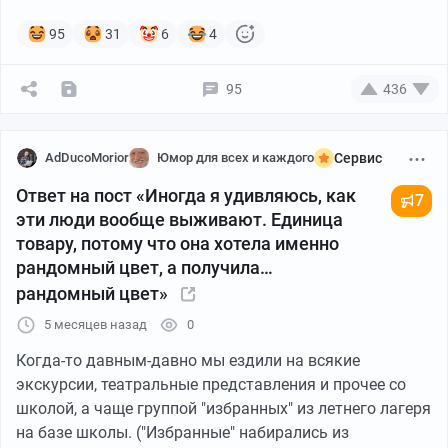
происходит. Положил курицу головой на кругляшок,
примерился и как жахнет топором! Голова отлетела,
95
31
6
4
кровища фонтаном, мужика всего залило, курица без
головы крыльями хлопает. От такой картины глава
95
436
семьи повалился в обморок.
И тут с работы возвращается жена. Смотрит - калитка
AdDucoMorior
Юмор для всех и каждого
Сервис
настежь, лежит еённый мужик весь в крови, а рядом
Ответ на пост «Иногда я удивляюсь, как
топор валяется. Она рассказывала: У меня ноги
7
эти люди вообще выживают. Единица
ватные стали - Убили!!! Подхожу к нему, всю трясёт,
товару, потому что она хотела именно
наклоняюсь - Срёж, ты живой хоть? А он не отвечает.
рандомный цвет, а получила…
Я, - говорит, - как заору! И сама рядом бухнулась. На
рандомный цвет»
крик соседи прибежали, вызвали милицию и
"скорую"...
5 месяцев назад
0
Когда-то давным-давно мы ездили на всякие
Короче над ними потом ещё года два все соседи
экскурсии, театральные представления и прочее со
потешались, а курицу ту они нашли - она убежала к
школой, а чаще группой "избранных" из летнего лагеря
соседям в огород и там померла окончательно.
на базе школы. ("Избранные" набирались из