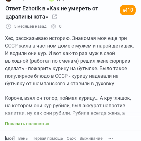
Ответ Ezhotik в «Как не умереть от
10
царапины кота»
5 месяцев назад
0
Хех, рассказываю историю. Знакомая моя еще при
СССР жила в частном доме с мужем и парой детишек.
И водили они кур. И вот как-то раз муж в свой
выходной (работал по сменам) решил жене сюрприз
сделать - пожарить курицу на бутылке. Было такое
популярное блюдо в СССР - курицу надевали на
бутылку от шампанского и ставили в духовку.
Короче, взял он топор, поймал курицу... А кругляшок,
на котором они кур рубили, был аккурат напротив
калитки. ну как они рубили. Рубила всегда жена, а
муж в это время находил повод уйти в сарай или в
Показать полностью
доме остаться. Никогда он при этом процессе не
участвовал и понятия не имел, как оно вообще
[моё]
Вены
Первая помощь
ОБЖ
Выживание