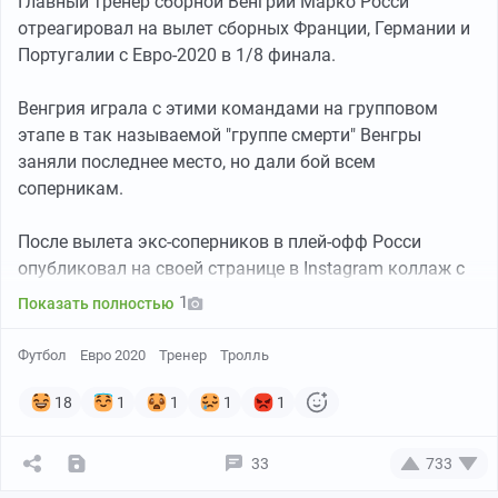
Главный тренер сборной Венгрии Марко Росси
отреагировал на вылет сборных Франции, Германии и
Португалии с Евро-2020 в 1/8 финала.
Венгрия играла с этими командами на групповом
этапе в так называемой "группе смерти" Венгры
заняли последнее место, но дали бой всем
соперникам.
После вылета экс-соперников в плей-офф Росси
опубликовал на своей странице в Instagram коллаж с
самим собой в компании Криштиану Роналду, Килиана
1
Показать полностью
Мбаппе и Мануэля Нойером на пляже с пальмами.
Футбол
Евро 2020
Тренер
Тролль
"До скорой встречи на пляже", - написал наставник
венгерской национальной команды.
18
1
1
1
1
33
733