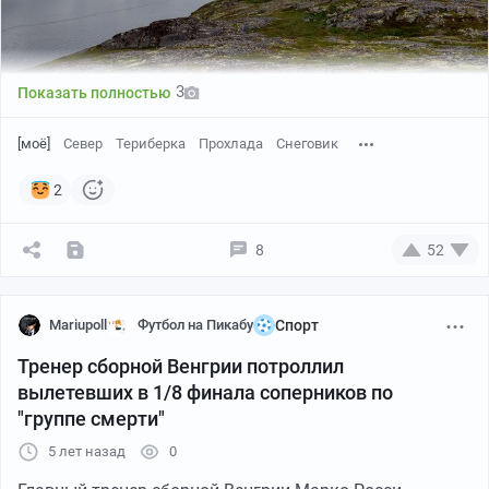
предприниматель, чтобы удержаться на плаву и иметь
хорошую прибыль уже в первый год работы?
3
Показать полностью
[моё]
Север
Териберка
Прохлада
Снеговик
2
8
52
Mariupoll
Футбол на Пикабу
Спорт
Тренер сборной Венгрии потроллил
вылетевших в 1/8 финала соперников по
"группе смерти"
5 лет назад
0