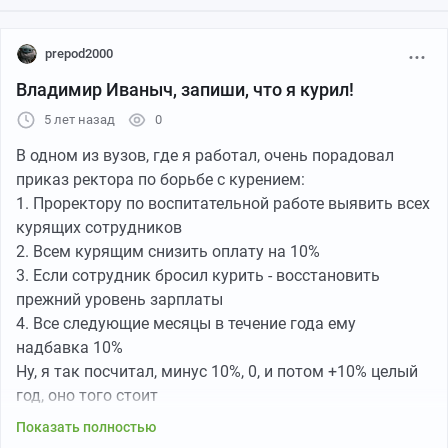
prepod2000
Владимир Иваныч, запиши, что я курил!
5 лет назад
0
В одном из вузов, где я работал, очень порадовал
приказ ректора по борьбе с курением:
1. Проректору по воспитательной работе выявить всех
курящих сотрудников
2. Всем курящим снизить оплату на 10%
3. Если сотрудник бросил курить - восстановить
прежний уровень зарплаты
4. Все следующие месяцы в течение года ему
надбавка 10%
Ну, я так посчитал, минус 10%, 0, и потом +10% целый
год, оно того стоит
Пришел к проректору, говорю: "Владимир Иванович,
Показать полностью
пиши, что я курил". С учетом того, что не курю, факт,