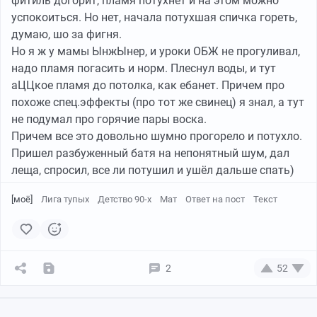
фитиль догорит, пламя потухнет и на этом можно
Какие-то ребята что-то крикнули в ее сторону. Ли не
успокоиться. Но нет, начала потухшая спичка гореть,
стала им отвечать.
думаю, шо за фигня.
Она застала Майка в слезах. Он сидел на полу,
Но я ж у мамы ЫнжЫнер, и уроки ОБЖ не прогуливал,
обложившись кипами книг. Ли бросила сумку на входе
надо пламя погасить и норм. Плеснул воды, и тут
и подсела к нему. Обняла.
аЦЦкое пламя до потолка, как ебанет. Причем про
– Ничего не получится, – сказал он.
похоже спец.эффекты (про тот же свинец) я знал, а тут
– Почему?
не подумал про горячие пары воска.
– Нужно приносить жертву.
Причем все это довольно шумно прогорело и потухло.
– И в чем проблема? – она вспомнила курицу из
Пришел разбуженный батя на непонятный шум, дал
прошлого эксперимента Майка.
леща, спросил, все ли потушил и ушёл дальше спать)
– Это должен быть человек.
– Черт, – она не знала, что ответить. – Я не совсем
[моё]
Лига тупых
Детство 90-х
Мат
Ответ на пост
Текст
понимаю…
– Это Джинн.
– Джинн? Из лампы? Типа… Типа Алладина?
– Джинн – это демон, дух в Исламе.
2
52
– Мне казалось, – она прокрутила в памяти все
события прошедших месяцев. – Мне казалось, что ты
говорил что-то о Египте. Эта Книга мертвых – для чего