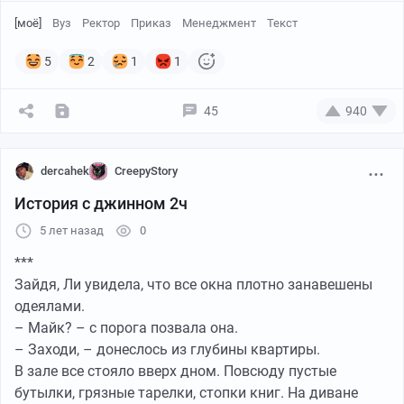
что "бросил" - доказать будет не сложно. А лишняя
[моё]
Вуз
Ректор
Приказ
Менеджмент
Текст
денежка не помешает. Жаль, потом ректор протрезвел
(или референты подсуетились), и приказ так и не
5
2
1
1
заработал.
Но для моих лекций по курсу "Разработка
45
940
управленческих решений" все же это был
замечательный пример.
dercahek
CreepyStory
История с джинном 2ч
5 лет назад
0
***
Зайдя, Ли увидела, что все окна плотно занавешены
одеялами.
– Майк? – с порога позвала она.
– Заходи, – донеслось из глубины квартиры.
В зале все стояло вверх дном. Повсюду пустые
бутылки, грязные тарелки, стопки книг. На диване