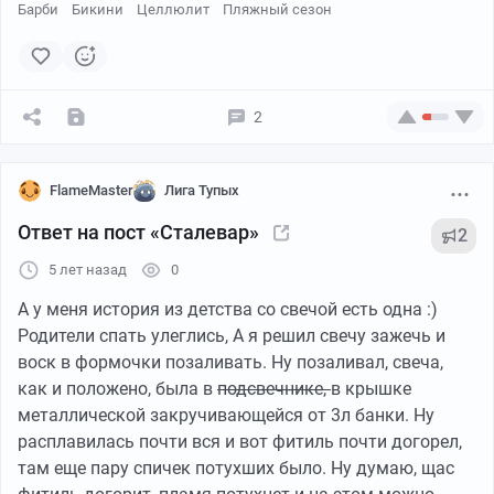
Барби
Бикини
Целлюлит
Пляжный сезон
счастливую улыбку.
Она уже тогда понимала, что ни к чему хорошему этот
спиритический сеанс не приведет, но еще понятия не
имела, что потребует от них демон.
2
***
Они прошли мимо ступеней, ведущих к храму. Тут, в
свете свечей, молились несколько десятков человек.
FlameMaster
Лига Тупых
Ли сотни раз видела эту картину в Интернете – храм,
https://t.me/oranzevajaytka
Ответ на пост «Сталевар»
высеченный в огромном камне, люди, свечи,
2
верблюды, – но она все равно поразила ее.
5 лет назад
0
Майк шел впереди. Шаг его стал тверже. Он не
А у меня история из детства со свечой есть одна :)
смотрел на храм, не видел, казалось, и людей вокруг.
Родители спать улеглись, А я решил свечу зажечь и
Они почти добрались. Оставалось не более получаса
воск в формочки позаливать. Ну позаливал, свеча,
бодрого шага, и они на месте.
как и положено, была в
подсвечнике,
в крышке
***
металлической закручивающейся от 3л банки. Ну
Голова мерзла с непривычки. Ей казалось, что все
расплавилась почти вся и вот фитиль почти догорел,
прохожие без исключения сейчас смотрят на нее. Она
там еще пару спичек потухших было. Ну думаю, щас
шла быстрым шагом, цокая каблуками по асфальту.