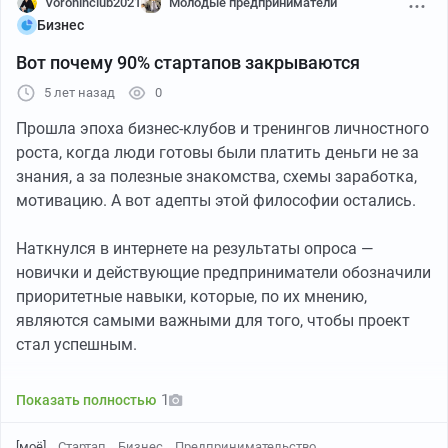
Voroninclub2021
Молодые предприниматели
Бизнес
Вот почему 90% стартапов закрываются
5 лет назад
0
Прошла эпоха бизнес-клубов и тренингов личностного
роста, когда люди готовы были платить деньги не за
знания, а за полезные знакомства, схемы заработка,
мотивацию. А вот адепты этой философии остались.
Наткнулся в интернете на результаты опроса —
новички и действующие предприниматели обозначили
приоритетные навыки, которые, по их мнению,
являются самыми важными для того, чтобы проект
стал успешным.
Новички (очевидно, большинство — слушатели
1
Показать полностью
модных курсов 2012 года) убеждены, что
предприниматель должен уметь заводить новые
[моё]
Стартап
Бизнес
Предпринимательство