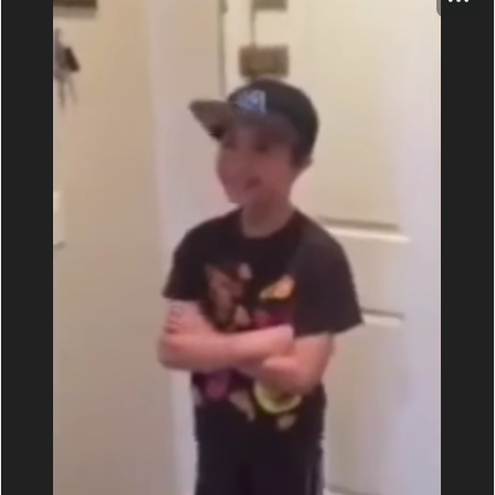
Видимо, нужна.
Она вновь зашла в квартиру. Майк сидел в том же
положении, словно ждал ее возвращения. Она села
напротив него, скрестив ноги, как тибетский монах.
– Что я должна делать?
– Молчать, – не открывая глаз, ответил Майк.
Он подвинул доску в ее сторону и поставил перед
собой железную миску.
Ли не отвернулась, когда он отрезал голову
вырывающейся курице. На этом мучения птицы не
закончились: долгие двадцать секунд она еще
дергалась в руке своего мучителя, разбрызгивая
капли крови вокруг. Наконец птица безвольно
повисла и в чашку с характерным звуком полилась
тонкая нитка крови.
Майк окунул два пальца в казавшуюся черной
жидкость и знаком подозвал Ли. Нанес две
вертикальные линии от волос к переносице. Повторил