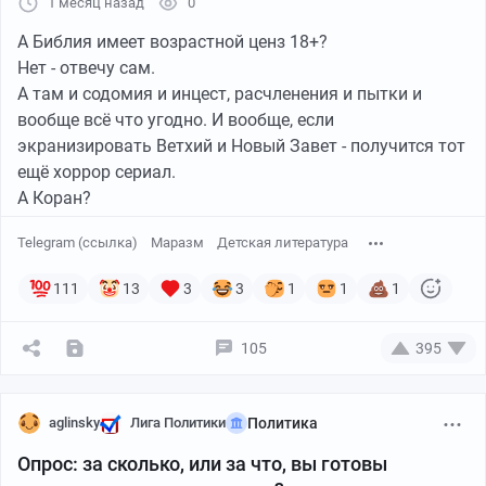
1 месяц назад
0
А Библия имеет возрастной ценз 18+?
Нет - отвечу сам.
А там и содомия и инцест, расчленения и пытки и
вообще всё что угодно. И вообще, если
экранизировать Ветхий и Новый Завет - получится тот
ещё хоррор сериал.
А Коран?
Telegram (ссылка)
Маразм
Детская литература
111
13
3
3
1
1
1
105
395
aglinsky
Лига Политики
Политика
Опрос: за сколько, или за что, вы готовы