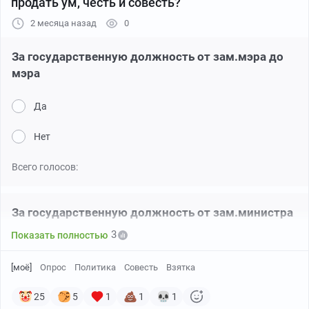
продать ум, честь и совесть?
2 месяца назад
0
За государственную должность от зам.мэра до
мэра
Да
Нет
Всего голосов:
За государственную должность от зам.министра
до министра
3
Показать полностью
Да
[моё]
Опрос
Политика
Совесть
Взятка
Нет
25
5
1
1
1