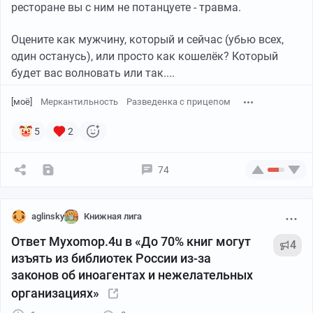
ресторане вы с ним не потанцуете - травма.
Оцените как мужчину, который и сейчас (убью всех,
один останусь), или просто как кошелёк? Который
будет вас волновать или так....
[моё]
Меркантильность
Разведенка с прицепом
5
2
74
aglinsky
Книжная лига
Ответ Myxomop.4u в «До 70% книг могут
4
изъять из библиотек России из-за
законов об иноагентах и нежелательных
организациях»