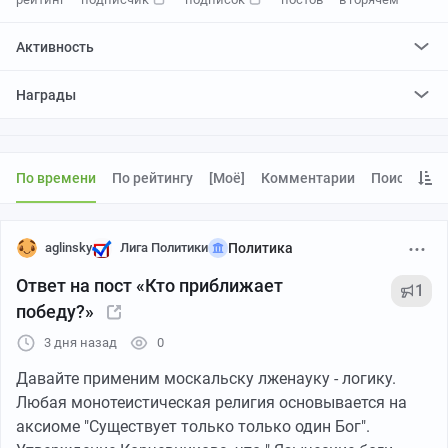
Активность
поставил
4801
плюс и
57
минусов
Награды
отредактировал
1
пост
проголосовал за
1
редактирование
По времени
По рейтингу
[моё]
Комментарии
Поиск
aglinsky
Лига Политики
Политика
Ответ на пост «Кто приближает
1
победу?»
3 дня назад
0
Давайте применим москальску лженауку - логику.
Любая монотеистическая религия основывается на
аксиоме "Существует только только один Бог".