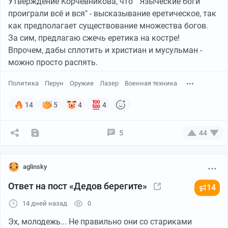
Утверждение Корчевникова, что " Языческие боги
проиграли всё и вся" - высказывание еретическое, так
как предполагает существование множества богов.
За сим, предлагаю сжечь еретика на костре!
Впрочем, дабы сплотить и христиан и мусульман -
можно просто распять.
Политика
Перун
Оружие
Лазер
Военная техника
14
5
4
4
5
44
aglinsky
Ответ на пост «Дедов берегите»
14
14 дней назад
0
Эх, молодежь... Не правильно они со стариками