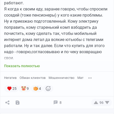
работают.
Я когда к своим еду, заранее говорю, чтобы спросили
соседей (тоже пенсионеры) у кого какие проблемы.
Ну и приезжаю подготовленный. Кому электрику
поправить, кому старенький комп взбодрить да
почистить, кому сделать так, чтобы мобильный
интернет дома летал да всякие ютьюбы с телегами
работали. Ну и так далее. Если что купить для этого
надо - говорю,согласовываю и по чеку возвращаю
свои.
Военный связист много чего умеет...
Показать полностью
А работа моя писец какая дорогая выходит. Почем
нынче классная банька с парильщиком? А катер для
Негатив
Обман клиентов
Мошенничество
Мат
рыбалки с гидом? А охота с егерем? Крафтовый
алкоголь и экологически чистые продукты? Блюда,
25
9
4
которые не во всяком ресторане попробуешь?
Вот за день работы - пару недель ультра-олл-
8
96
инклюзив. Ещё и обижаются старики, когда говоришь,
что в багажник уже не лезет ничего из закруток да