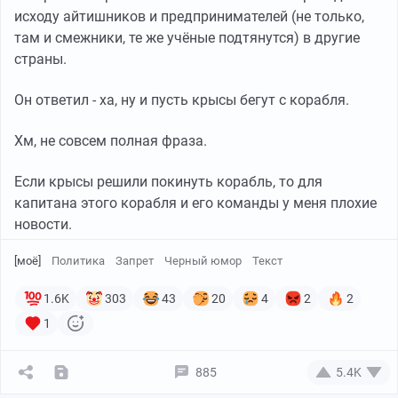
исходу айтишников и предпринимателей (не только,
ближе к середине.
там и смежники, те же учёные подтянутся) в другие
И это именно нормально, комфортно и супер. Что
страны.
отели, что дома.
И да. Хилтон может стоить и 80е за номер и дофига.
Он ответил - ха, ну и пусть крысы бегут с корабля.
Тоже был
Хм, не совсем полная фраза.
Если крысы решили покинуть корабль, то для
капитана этого корабля и его команды у меня плохие
новости.
[моё]
Политика
Запрет
Черный юмор
Текст
1.6K
303
43
20
4
2
2
1
885
5.4K