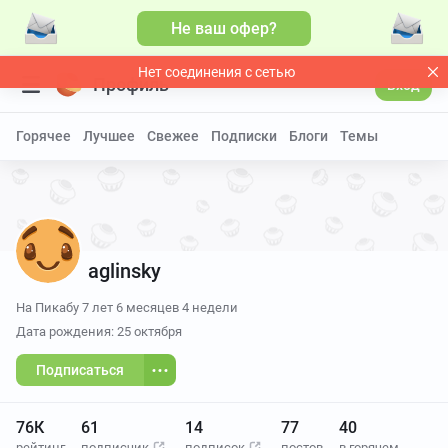
Не ваш офер?
Нет соединения с сетью
Профиль
Вход
Горячее
Лучшее
Свежее
Подписки
Блоги
Темы
aglinsky
На Пикабу
7 лет 6 месяцев 4 недели
Дата рождения: 25 октября
Подписаться
76К
61
14
77
40
рейтинг
подписчик
подписок
постов
в горячем