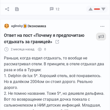
Всего голосов:
12
Честь и совесть не продаётся. Буду жить и
aglinsky
Экономика
скрежетать зубами.
Ответ на пост «Почему я предпочитаю
3
отдыхать за границей»
2 месяца назад
0
Раньше, когда ездил отдыхать, то вообще не
Всего голосов:
рассматривал отели. В принципе, в отеле отдыхал два
раза и оба в Турции:
1. Delphin de lux 5*. Хороший отель, всё понравилось.
Но в далёком 2004ом он стоил дорого. Реально
дорого.
2. Не помню название. Тоже 5*, но дешевле дельфина.
Вот по возвращении старшая дочка поехала с
сальмонелезом в НИИ детских инфекций. Младшая,