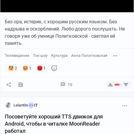
Без ора, истерик, с хорошим русским языком. Без
надрыва и оскорблений. Любо-дорого послушать. Не
говоря уже об умнице Политковской - светлая ей
память.
Телевидение
Ток-шоу
Культура
Анна Политковская
2
1
1
19
Lelant0s
IT
Посоветуйте хороший TTS движок для
Android, чтобы в читалке MoonReader
работал