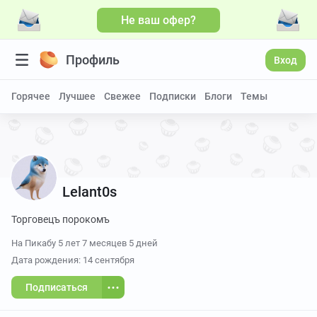
Не ваш офер?
Больше видео
Профиль
Вход
Горячее
Лучшее
Свежее
Подписки
Блоги
Темы
Lelant0s
Торговецъ порокомъ
На Пикабу
5 лет 7 месяцев 5 дней
Дата рождения: 14 сентября
Подписаться