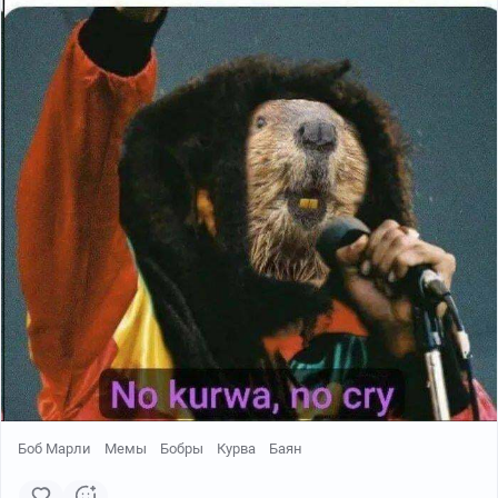
Боб Марли
Мемы
Бобры
Курва
Баян