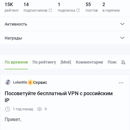
15К
14
1
55
2
рейтинг
подписчиков
подписка
постов
в горячем
Активность
поставил
197
плюсов и
704
минуса
Награды
отредактировал
0
постов
проголосовал за
0
редактирований
По времени
По рейтингу
[моё]
Комментарии
Поиск
Lelant0s
Сервис
Посоветуйте бесплатный VPN с российским
IP
1 год назад
0
Привет,