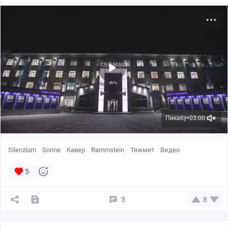
Пикабу
03:00
●
Silenzium
Sonne
Кавер
Rammstein
Тяжмет
Видео
5
3
8