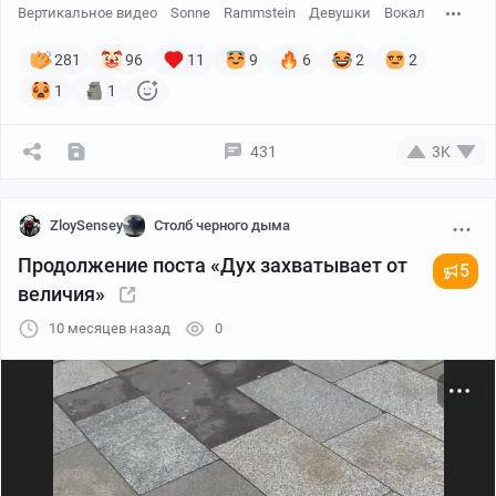
Вертикальное видео
Sonne
Rammstein
Девушки
Вокал
281
96
11
9
6
2
2
1
1
431
3K
ZloySensey
Столб черного дыма
Продолжение поста «Дух захватывает от
5
величия»
10 месяцев назад
0