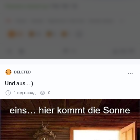
20
5
1
Показать полностью
18+
Опрос
Аниме
Картинка с текстом
Аниме мемы
600
13
3
1
73
886
DELETED
Und aus... )
1 год назад
0
Русские сюжеты, исследующие одиночество,
страдания существования, отчуждение и
невозможную любовь