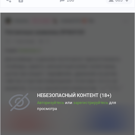
starpony
Аниме[18+]
18+
Эй, я умер
Пятничные анимемы №464165
1 год назад
0
Серия
Анимемы 2
Дисклеймер: в данном посте могут присутствовать
спойлеры, кринге, непонятный и/или тупой юмор,
шутки про инцест, педофилию, держание за ручки,
гейство и прочие извращения. Если вам что-то не
нравится, то я хз, выключите компьютер ¯\_( ͡° ͜ʖ ͡°)_/¯
НЕБЕЗОПАСНЫЙ КОНТЕНТ (18+)
Авторизуйтесь
или
зарегистрируйтесь
для
просмотра