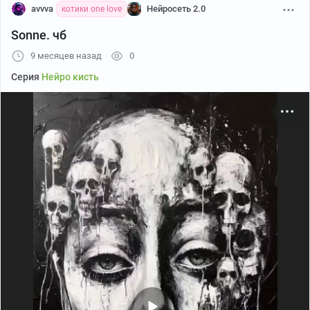
avvva
Нейросеть 2.0
котики one love
Sonne. чб
9 месяцев назад
0
Серия
Нейро кисть