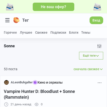
Не ваш офер?
Больше видео
Тег
Вход
Горячее
Лучшее
Свежее
Подписки
Блоги
Темы
Sonne
Ещё теги
53 поста
сначала свежее
ALeonBuhgalter
Кино и сериалы
Vampire Hunter D: Bloodlust + Sonne
(Rammstein)
21 день назад
0