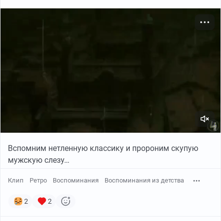
Вспомним нетленную классику и пророним скупую
мужскую слезу…
Клип
Ретро
Воспоминания
Воспоминания из детства
2
2