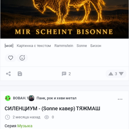
[моё]
Картинка с текстом
Rammstein
Sonne
Бизон
2
3
BOBAH.1
Панк, рок и хеви метал
СИЛЕНЦИУМ - (Sonne кавер) ТЯЖМАШ
2 месяца назад
0
Серия
Музыка