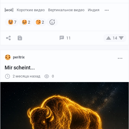
[моё]
Короткие видео
Вертикальное видео
Индия
7
2
2
11
14
peritrix
Mir scheint...
2 месяца назад
0