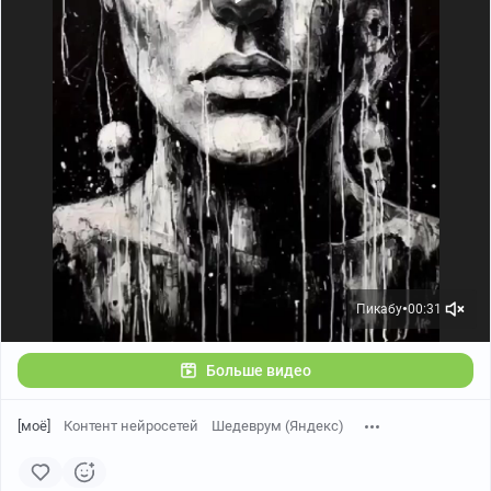
Пикабу
00:31
●
Больше видео
[моё]
Контент нейросетей
Шедеврум (Яндекс)