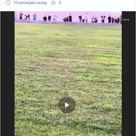
10 месяцев назад
0
Пикабу
00:13
●
Больше видео
Нытики меня достали своим кококо. Исходное видео
русская ответочка на вот этот тренд и звук тиктока,
который уже баян. Странно что
чушпаны
пикабушники не в курсе.