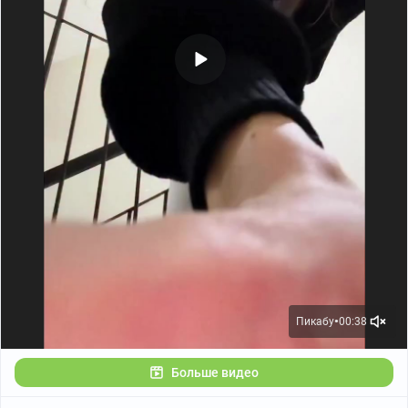
Пикабу
00:38
●
Больше видео