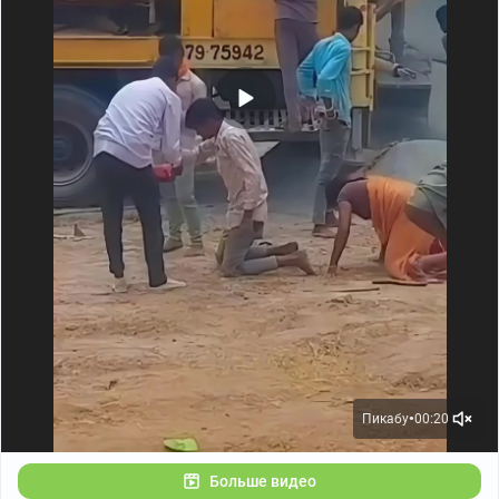
Пикабу
00:20
●
Больше видео