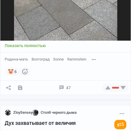
Показать полностью
Родина-мать
Волгоград
Sonne
Rammstein
6
47
ZloySensey
Столб черного дыма
Дух захватывает от величия
5