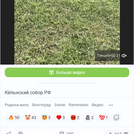
Пикабу
00:21
●
Больше видео
Кёльнский собор РФ
Родина-мать
Волгоград
Sonne
Rammstein
Видео
50
43
3
3
2
2
1
280
663