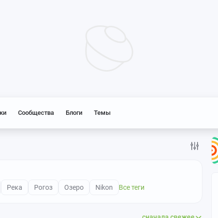
ки
Сообщества
Блоги
Темы
Река
Рогоз
Озеро
Nikon
Все теги
сначала свежее