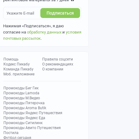
Подписаться
Нажимая «Подписаться», я даю
согласие на
обработку данных
и
условия
почтовых рассылок
.
Помощь
Правила соцсети
Кодекс Пикабу
О рекомендациях
Команда Пикабу
О компании
Моб. приложение
Промокоды Биг Гик
Промокоды Lamoda
Промокоды М.Видео
Промокоды Пятерочка
Промокоды Aroma Butik
Промокоды Яндекс Путешествия
Промокоды Яндекс Еда
Промокоды Ситилинк
Промокоды Авито Путешествия
Постила
Футбол сегодня