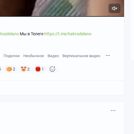
etosdelano
Мы в Телеге
https://t.me/kakvsdelano
Поделки
Необычное
Видео
Вертикальное видео
5
2
2
1