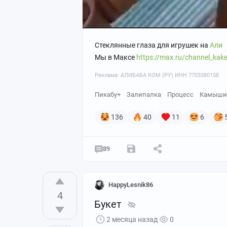
Стеклянные глаза для игрушек на
Али
Мы в Максе
https://max.ru/channel_kak
Реклама: АЛИБАБА КОМ (РУ) ИНН 7703380158
Пикабу+
Залипалка
Процесс
Камыши
136
40
11
6
89
HappyLesnik86
4
Букет
2 месяца назад
0