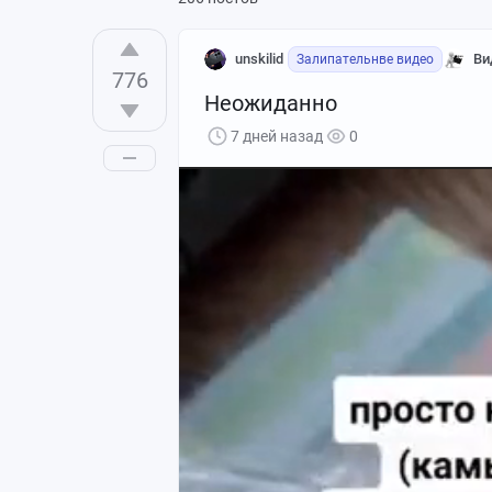
unskilid
Ви
Залипательнве видео
776
Неожиданно
7 дней назад
0