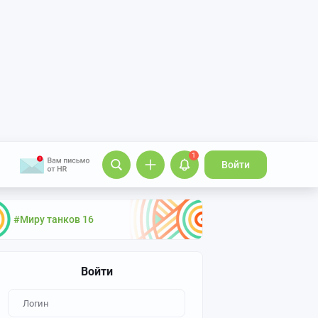
1
Войти
#Миру танков 16
Войти