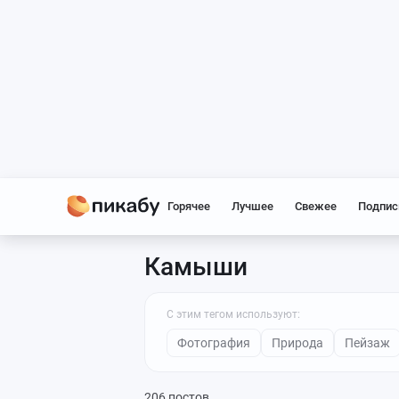
Горячее
Лучшее
Свежее
Подпис
Камыши
С этим тегом используют:
Фотография
Природа
Пейзаж
206 постов