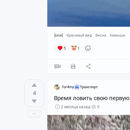
[моё]
Красивый вид
Весна
Камыши
5
1
0
for4my
Транспорт
4
Время ловить свою первую
2 месяца назад
0