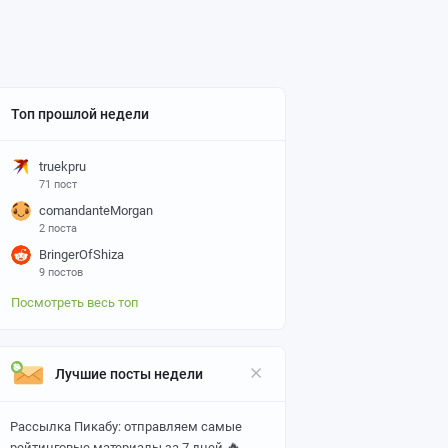
Топ прошлой недели
truekpru
71 пост
comandanteMorgan
2 поста
BringerOfShiza
9 постов
Посмотреть весь топ
Лучшие посты недели
Рассылка Пикабу: отправляем самые
🔥
рейтинговые материалы за 7 дней