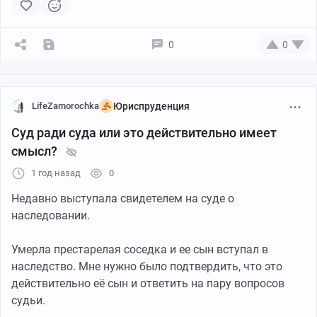
Постарше став, сей знак мы ставим,
По две, по три, над "ё" в словах.
Иль в сообщеньях, в конце строчки,
0
0
Придать значения иль страх...
Как мало место нужно "точке",
Как много смыслов в многоточьи...)
LifeZamorochka
Юриспруденция
Суд ради суда или это действительно имеет
P.S.
смысл?
Смотрим мои посты -
Они просты, без суеты.)
1 год назад
0
Недавно выступала свидетелем на суде о
Читаем, критикуем, улыбаемся, думаем...
наследовании.
Умерла престарелая соседка и ее сын вступал в
наследство. Мне нужно было подтвердить, что это
действительно её сын и ответить на пару вопросов
судьи.