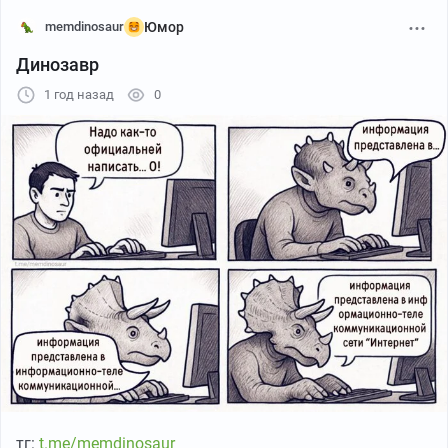
memdinosaur
Юмор
Динозавр
1 год назад
0
тг:
t.me/memdinosaur