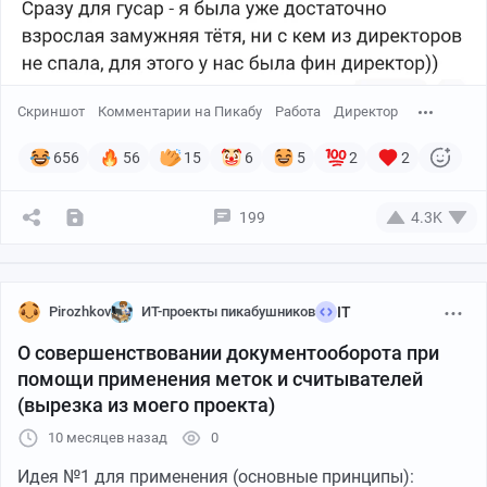
Скриншот
Комментарии на Пикабу
Работа
Директор
656
56
15
6
5
2
2
199
4.3K
Pirozhkov
ИТ-проекты пикабушников
IT
О совершенствовании документооборота при
помощи применения меток и считывателей
(вырезка из моего проекта)
10 месяцев назад
0
Идея №1 для применения (основные принципы):