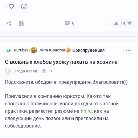
интересно, тоже очень поучительно). Разрывается
шаблон каким должен быть судья (и система в
общем) и что имеем по факту.
9
14
Мне важно знать с чем можно столкнуться. Если
знаешь, что такое может быть, то и сможешь
Burubek7
Лига Юристов
Юриспруденция
подготовиться или избежать подобного (
так хочется
написать "балагана"
).
С вольных хлебов ухожу пахать на хозяина
Папка архивная для переплета
Так что буду рада помощи)
3 года назад
0
Пришлось немного пошаманить, попилить анкеров
Подскажите, ободрите, предупредите, благословите))
ради трубок, восстановить небольшой лист старой 10
мм фанеры и вот результат.
Пригласили в компанию юристом. Как-то так
спонтанно получилось, упали доходы от частной
практики, разместил резюме на
hh.ru
, как на
следующий день позвонили и пригласили на
собеседование.