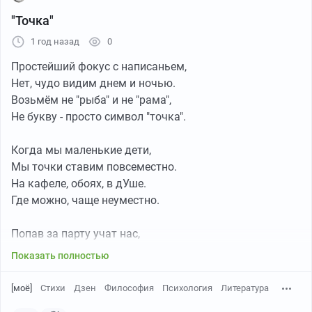
"Точка"
1 год назад
0
Простейший фокус с написаньем,
Нет, чудо видим днем и ночью.
Возьмём не "рыба" и не "рама",
Не букву - просто символ "точка".
Когда мы маленькие дети,
Мы точки ставим повсеместно.
На кафеле, обоях, в дУше.
Где можно, чаще неуместно.
Попав за парту учат нас,
"Всё начинается из точки!"
Показать полностью
И в младшей школе, в первый раз,
Из точки мы выводим строчку.
[моё]
Стихи
Дзен
Философия
Психология
Литература