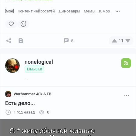
[моё]
Контент нейросетей
Динозавры
Мемы
Юмор
5
11
nonelogical
Ыыыыы!
...
Warhammer 40k & FB
Есть дело...
1 год назад
0