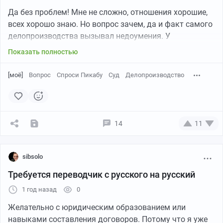
Да без проблем! Мне не сложно, отношения хорошие,
всех хорошо знаю. Но вопрос зачем, да и факт самого
делопроизводства вызывал недоумения. У
наследника тоже.. Ладно, сходила.
Показать полностью
Ответила на вопросы судьи и потом вопросов стало
ещё больше... Об их уместности и всего данного
[моё]
Вопрос
Спроси Пикабу
Суд
Делопроизводство
делопроизводства.
Подтверждать что это действительно сын соседки,
которого я знаю (единственный наследник, кстати) на
14
11
суде не понадобилось. Его вообще там не было (и не
предполагалось), был только его адвокат.
Зато спрашивали сколько я живу по этому адресу (а
sibsolo
это с рождения на минуточку), действительно ли сын
Требуется переводчик с русского на русский
жил там, ухаживал за жильем и делал ремонт (что я
1 год назад
0
это прям видела), платил коммуналку... И вот такого
типа может ещё пару вопросов было.
Желательно с юридическим образованием или
Ответила и меня сразу отпустили домой.
навыками составления договоров. Потому что я уже