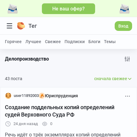
Не ваш офер?
Тег
Вход
Горячее
Лучшее
Свежее
Подписки
Блоги
Темы
Делопроизводство
43 поста
сначала свежее
user11892003
Юриспруденция
Создание поддельных копий определений
судей Верховного Суда РФ
24 дня назад
0
Речь идёт о трёх экземплярах копий определений