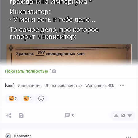
1
Показать полностью
[моё]
Инквизиция
Делопроизводство
Warhammer 40k
2
1
9
63
Daowater