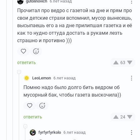
gutolinovich
6 лет назад
Прочитал про ведро с газетой на дне и прям про
свои детские страхи вспомнил, мусор вынесешь,
высыпаешь его а на дне прилипшая газетка и её
как то нудно оттуда достать а руками лезть
страшно и противно )))
63
LeoLemon
6 лет назад
Помню надо было долго бить ведром об
мусорный бак, чтобы газета выскочила))
24
fyrfyrfyrkolo
6 лет назад