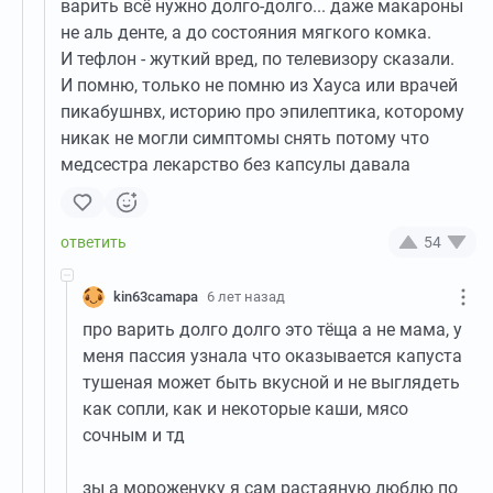
варить всё нужно долго-долго... даже макароны
не аль денте, а до состояния мягкого комка.
И тефлон - жуткий вред, по телевизору сказали.
И помню, только не помню из Хауса или врачей
пикабушнвх, историю про эпилептика, которому
никак не могли симптомы снять потому что
медсестра лекарство без капсулы давала
54
kin63camapa
6 лет назад
про варить долго долго это тёща а не мама, у
меня пассия узнала что оказывается капуста
тушеная может быть вкусной и не выглядеть
как сопли, как и некоторые каши, мясо
сочным и тд
зы а мороженуку я сам растаяную люблю по