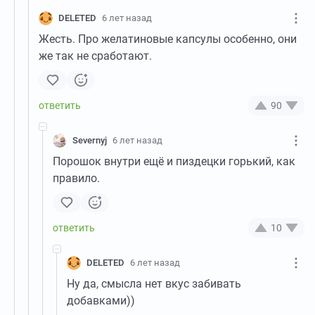
DELETED
6 лет назад
Жесть. Про желатиновые капсулы особенно, они
же так не сработают.
90
Severnyj
6 лет назад
Порошок внутри ещё и пиздецки горький, как
правило.
10
DELETED
6 лет назад
Ну да, смысла нет вкус забивать
добавками))