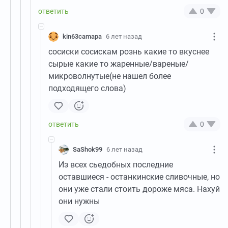
0
kin63camapa
6 лет назад
сосиски сосискам рознь какие то вкуснее
сырые какие то жаренные/вареные/
микроволнутые(не нашел более
подходящего слова)
0
SaShok99
6 лет назад
Из всех сьедобных последние
оставшиеся - останкинские сливочные, но
они уже стали стоить дороже мяса. Нахуй
они нужны