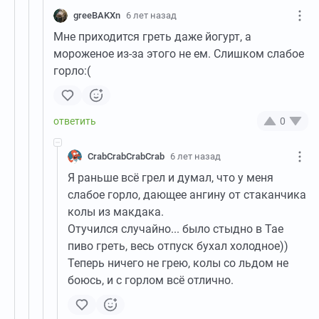
greeBAKXn
6 лет назад
Мне приходится греть даже йогурт, а
мороженое из-за этого не ем. Слишком слабое
горло:(
0
CrabCrabCrabCrab
6 лет назад
Я раньше всё грел и думал, что у меня
слабое горло, дающее ангину от стаканчика
колы из макдака.
Отучился случайно... было стыдно в Тае
пиво греть, весь отпуск бухал холодное))
Теперь ничего не грею, колы со льдом не
боюсь, и с горлом всё отлично.