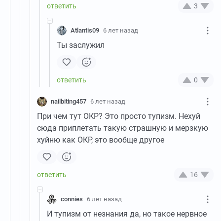
3
Atlantis09
6 лет назад
Ты заслужил
0
nailbiting457
6 лет назад
При чем тут ОКР? Это просто тупизм. Нехуй
сюда приплетать такую страшную и мерзкую
хуйню как ОКР, это вообще другое
16
connies
6 лет назад
И тупизм от незнания да, но такое нервное