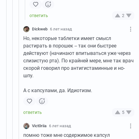
2
Dickweb
6 лет назад
Но, некоторые таблетки имеет смысл
растирать в порошек -- так они быстрее
действуют (начинают впитываться уже через
слизистую рта). По крайней мере, мне так врач
скорой говорил про антигистаминные и но-
шпу.
А с капсулами, да. Идиотизм.
5
Vict0riia
6 лет назад
помню тоже мне содержимое капсул