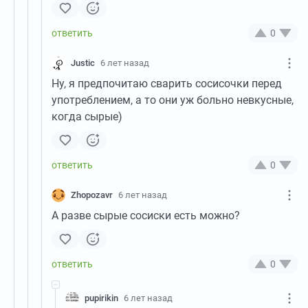
0
Justic
6 лет назад
Ну, я предпочитаю сварить сосисочки перед
употреблением, а то они уж больно невкусные,
когда сырые)
0
Zhopozavr
6 лет назад
А разве сырые сосиски есть можно?
0
pupirikin
6 лет назад