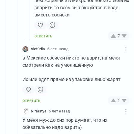
чем жаренные в микроволновке а если их
сварить то весь сыр окажется в воде
вместо сосиски
7
Vict0riia
6 лет назад
в Мексике сосиски никто не варит, на меня
смотрели как на умолишенную
Их или едят прямо из упаковки либо жарят
1
NiNastya
6 лет назад
У меня муж до сих пор думает, что их
обязательно надо варить)