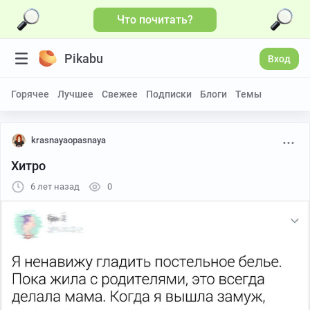
Что почитать?
Pikabu
Вход
Горячее
Лучшее
Свежее
Подписки
Блоги
Темы
krasnayaopasnaya
Хитро
6 лет назад
0