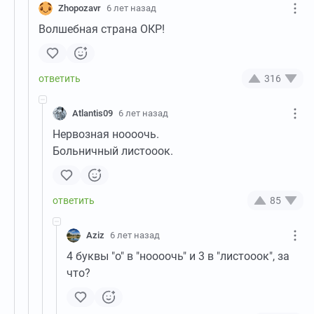
Zhopozavr
6 лет назад
Волшебная страна ОКР!
316
Atlantis09
6 лет назад
Нервозная ноооочь.
Больничный листооок.
85
Aziz
6 лет назад
4 буквы "о" в "ноооочь" и 3 в "листооок", за
что?