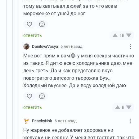
тому выхватывал дюлей за то что все в
мороженке от ушей до ног
18
DanilovaVasya
6 лет назад
Мне вот прям к вам😂 у меня свекры частично
из таких. Я дитю все с холодильника даю, мне
лень греть. Да и как представлю вкус
подогретого детского творожка Буэ..
Холодный вкуснее. Да и воду холодной даю
8
PeachyNsk
6 лет назад
Ну жареное не добавляет здоровья ни
желудку, ни сердцу. У меня вот гастрит, так что