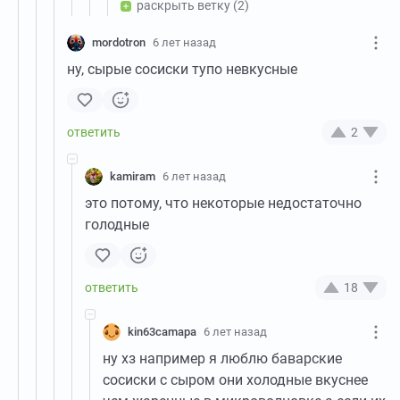
раскрыть ветку
(2)
mordotron
6 лет назад
ну, сырые сосиски тупо невкусные
2
kamiram
6 лет назад
это потому, что некоторые недостаточно
голодные
18
kin63camapa
6 лет назад
ну хз например я люблю баварские
сосиски с сыром они холодные вкуснее