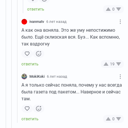
0
ivanmatv
6 лет назад
А как она воняла. Это же уму непостижимо
было. Ещё склизская вся. Буэ... Как вспомню,
так вздрогну
19
MokiKoki
6 лет назад
А я только сейчас поняла, почему у нас всегда
была газета под пакетом... Наверное и сейчас
там.
0