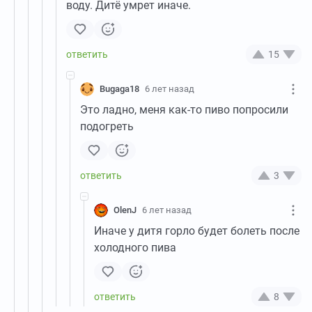
воду. Дитё умрет иначе.
15
Bugaga18
6 лет назад
Это ладно, меня как-то пиво попросили
подогреть
3
OlenJ
6 лет назад
Иначе у дитя горло будет болеть после
холодного пива
8