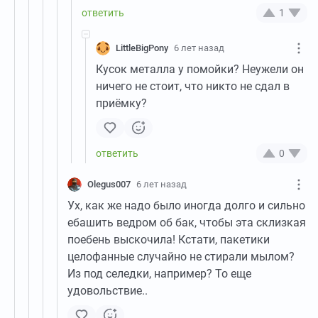
1
LittleBigPony
6 лет назад
Кусок металла у помойки? Неужели он
ничего не стоит, что никто не сдал в
приёмку?
0
Olegus007
6 лет назад
Ух, как же надо было иногда долго и сильно
ебашить ведром об бак, чтобы эта склизкая
поебень выскочила! Кстати, пакетики
целофанные случайно не стирали мылом?
Из под селедки, например? То еще
удовольствие..