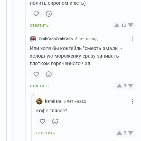
полить сиропом и есть)
12
CrabCrabCrabCrab
6 лет назад
Или хотя бы коктейль "смерть эмали" -
холодную мороженку сразу запивать
глотком горяченного чая
9
kamiram
6 лет назад
кофе гляссе?
2