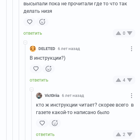
высыпали пока не прочитали где то что так
делать низя
0
DELETED
6 лет назад
В инструкции?)
4
Vict0riia
6 лет назад
кто ж инструкции читает? скорее всего в
газете какой-то написано было
2