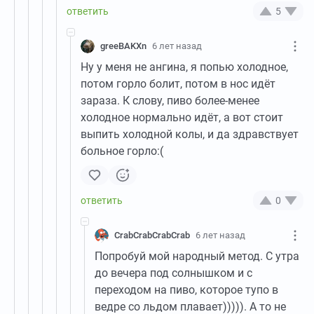
5
greeBAKXn
6 лет назад
Ну у меня не ангина, я попью холодное,
потом горло болит, потом в нос идёт
зараза. К слову, пиво более-менее
холодное нормально идёт, а вот стоит
выпить холодной колы, и да здравствует
больное горло:(
0
CrabCrabCrabCrab
6 лет назад
Попробуй мой народный метод. С утра
до вечера под солнышком и с
переходом на пиво, которое тупо в
ведре со льдом плавает))))). А то не