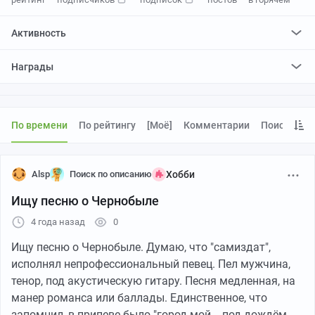
Активность
поставил
503
плюса и
53
минуса
Награды
отредактировал
0
постов
проголосовал за
0
редактирований
По времени
По рейтингу
[моё]
Комментарии
Поиск
Alsp
Поиск по описанию
Хобби
Ищу песню о Чернобыле
4 года назад
0
Ищу песню о Чернобыле. Думаю, что "самиздат",
исполнял непрофессиональный певец. Пел мужчина,
тенор, под акустическую гитару. Песня медленная, на
манер романса или баллады. Единственное, что
запомнил, в припеве было "город мой... под дождём