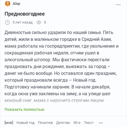
просыпался жаркий майский день.
Alsp
Для начала нас разбили на группы по пять человек.
Предновогоднее
Выдали черно-белую карту и компас. Нужно было на
5 лет назад
0
время найти две контрольные точки, отмеченные на
карте, взять там записки, а затем отыскать лагерь.
Девяностые сильно ударили по нашей семье. Пять
Группы отправлялись прямо с дороги через интервалы
детей, жили в маленьком городке в Средней Азии,
в 15 минут. Естественно, мы тут же заблудились.
мама работала на госпредприятии, где увольнения и
Искать в горах контрольные точки по
сокращенная рабочая неделя, отчим ушел в
ксерокопированной карте оказалось совсем не
алкогольный штопор. Мы фактически перестали
просто. Плюс мы держали карту вверх ногами, как
праздновать дни рождения, выезжать за город –
оказалось. А компас не хотел показывать север,
денег не было вообще. Но оставался один праздник,
беспорядочно вращаясь. В итоге нам помог чабан,
который праздновали всегда – Новый год.
пасший белых баранов. Одними из последних мы
Подготовку начинали заранее. В начале декабря,
нашли лагерь. А там уже хозяйничали курсанты –
когда окна уже заклеены на зиму, а на улице шел
ставили большие сорокаместные брезентовые
мокрый снег, мама с нарочито строгим лицом
палатки, варили шурпу и чай на костре. После шурпы
говорила – «Дети, праздник на носу, а у нас ничего не
Показать полностью
«с дымком» мы бегали за лисами, принимали сигналы
готово!». Дважды повторять было не нужно –
на старенькие приборы, у которых всё время садились
моментально с антресолей доставались старые
[моё]
Новый год
Позитив
Детство
90-е
Текст
аккумуляторы. Зато были крутые танкистские