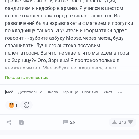
прелестями - налоги, катастрофы, проституция,
бандитизм и недобор в армию. Я учился в шестом
классе в маленьком городке возле Ташкента. Из
развлечений были взрывпакеты с магнием и прогулки
по кладбищу танков. И учитель информатики вдруг
говорит - «зубрите азбуку Морзе, через месяц буду
спрашивать. Лучшего знатока поставим
пеленгатором. Вы что, не знаете, что мы едем в горы
на Зарницу?» Ого, Зарница! Я про такое только в
книжках читал. Мне азбука не поддалась, а вот
одноклассник Макс взялся серьезно и выучил её всю,
Показать полностью
буквы и цифры. Как потом оказалось, напрасно,
потому что нужно было знать всего две буквы - «Е» и
[моё]
Детство 90-х
Школа
Зарница
Позитив
Текст
«И». Ходили слухи, что на Зарнице у нас будет куча
испытаний, стрельба, а старшеклассники обязательно
1
будут нападать, прыгая с деревьев.
Через месяц мы выдвинулись в горы на электричке,
26
243
пять классов и учителя. Выгрузились на платформу и
зашагали вверх по дороге. Было утро, только-только