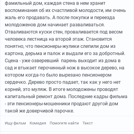
бесил свет из моей комнаты, отражавшийся от листвы
фамильный дом, каждая стена в нем хранит
дерева. Он спускался в трусах, молча перекусывал
воспоминания об их счастливой молодости, им очень
наш провод в подъездном щитке и быстро убегал
жаль его продавать. А после покупки и переезда
обратно. В доме напротив вечерами на первом этаже
молодоженов дом начинает разваливаться.
часто плакал грудной ребенок, тогда Вован
Отваливаются куски стен, проваливается под весом
высовывался из окна и орал, что перережет всех
человека лестница на второй этаж. Становится
приезжих.
понятно, что пенсионеры-жулики слепили дом из
Летом он сидел с пивком на лавочке возле подъезда.
картона, дерьма и палок и выдали его за добротный.
Так как в тишине сидеть было скучно, в окно своей
Сцена - уже озверевший парень выходит из дома в
комнаты на пятом этаже он вытаскивал
сад и втыкает перочинный нож в высокое дерево, на
радиоприемник. И тогда с 11 утра до 11 вечера без
котором когда-то было вырезано пенсионером
перерыва двор заполняли звуки «Ретро ФМ», радуя
сердечко. Дерево просто падает, так как у него нет
всех соседей.
корней, это муляж. В итоге молодожены проводят
Еще у Вована была машина, старая девятка с
капитальный ремонт дома. Последние кадры фильма
наклейкой «на Берлин». В то время дворы
- эти пенсионеры-мошенники продают другой дом
освобождали от гаражей, организовывали
такой же доверчивой парочке.
дополнительные парковочные места. В нашем дворе
парковочных мест было раза 4 четыре больше, чем
Ищу фильм
Комедия
Помогите найти
Текст
машин, редкий случай. Но Вован сразу вы-брал себе