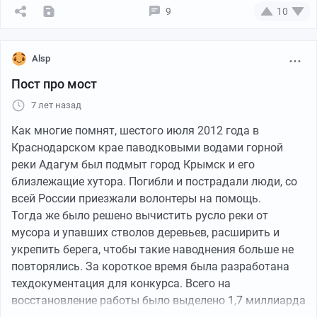
место, положил кирпич и зорко следил, чтоб никто
9
10
там не парковался. Правда, иногда он переставлял
машину ближе к подъезду, но со «своего» места
кирпич никогда не убирал, поэтому чаще всего
Alsp
парковка выглядела так: машина-пусто-пусто-
Пост про мост
кирпич_Вована-пусто-пусто. Как минимум один раз он
7 лет назад
подрался с соседом, случайно вставшим на «его»
место. Дошло до полиции, но без последствий.
Как многие помнят, шестого июля 2012 года в
Однажды в его квартире прорвало трубу с горячей
Краснодарском крае паводковыми водами горной
водой. Трудно сказать, как быстро перекрыли напор,
реки Адагум был подмыт город Крымск и его
но вода протекла до первого этажа, всего пострадало
близлежащие хутора. Погибли и пострадали люди, со
семь квартир. В нашей квартире плавали вещи, из
всей России приезжали волонтеры на помощь.
синтезатора я вылил кастрюлю воды, а диван
Тогда же было решено вычистить русло реки от
пришлось заменить. Мы не слишком переживали, так
мусора и упавших стволов деревьев, расширить и
как квартира была застрахована, а вот соседям снизу
укрепить берега, чтобы такие наводнения больше не
повезло меньше. Естественно, Вован и не думал ни
повторялись. За короткое время была разработана
перед кем извиняться, зато мигом прибежал с криком
техдокументация для конкурса. Всего на
«не шуми!», когда я пытался открыть дверь в свою
восстановление работы было выделено 1,7 миллиарда
ванную, ведь после потопа косяк разбух.