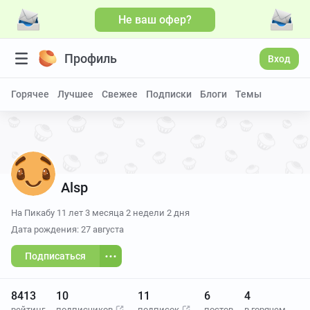
Не ваш офер?
Профиль
Вход
Горячее
Лучшее
Свежее
Подписки
Блоги
Темы
Alsp
На Пикабу
11 лет 3 месяца 2 недели 2 дня
Дата рождения: 27 августа
Подписаться
8413
10
11
6
4
рейтинг
подписчиков
подписок
постов
в горячем