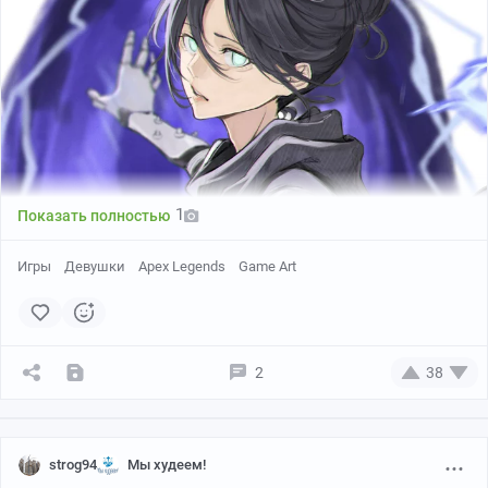
1
Показать полностью
Игры
Девушки
Apex Legends
Game Art
2
38
Helu_2
strog94
Мы худеем!