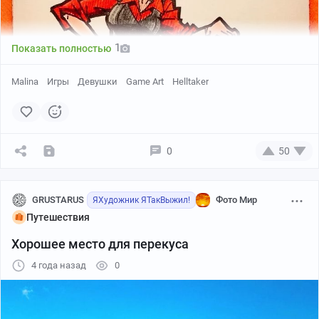
1
Показать полностью
Malina
Игры
Девушки
Game Art
Helltaker
0
50
GRUSTARUS
Фото Мир
ЯХудожник ЯТакВыжил!
Путешествия
Хорошее место для перекуса
4 года назад
0
Так как профиль у меня весьма своеобразный,
предпочту лицо все же не палить) А то фраза «я нашел