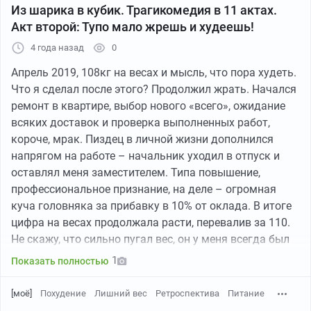
Из шарика в кубик. Трагикомедия в 11 актах.
Акт второй: Тупо мало жрешь и худеешь!
4 года назад
0
Апрель 2019, 108кг на весах и мысль, что пора худеть.
Что я сделал после этого? Продолжил жрать. Начался
ремонт в квартире, выбор нового «всего», ожидание
Куплена она была походя в киоске Роспечати. Текста,
всяких доставок и проверка выполненных работ,
как мне кажется, в ней почти не было, только
короче, мрак. Пиздец в личной жизни дополнился
небольшие фразы людишек и крики мамонта)))
напрягом на работе – начальник уходил в отпуск и
оставлял меня заместителем. Типа повышение,
P.S. Пробовал искать по картинкам и это не "Как
профессиональное признание, на деле – огромная
поймать мамонта Усачева и Дмитриева".
куча головняка за прибавку в 10% от оклада. В итоге
цифра на весах продолжала расти, перевалив за 110.
Не скажу, что сильно пугал вес, он у меня всегда был
высоким (и активный спорт не особо помогает в плане
1
Показать полностью
веса, просто этот вес выглядит не так страшно со
стороны), но физическая форма действительно
[моё]
Похудение
Лишний вес
Ретроспектива
Питание
начала внушать ужас. В квартире у меня зеркало