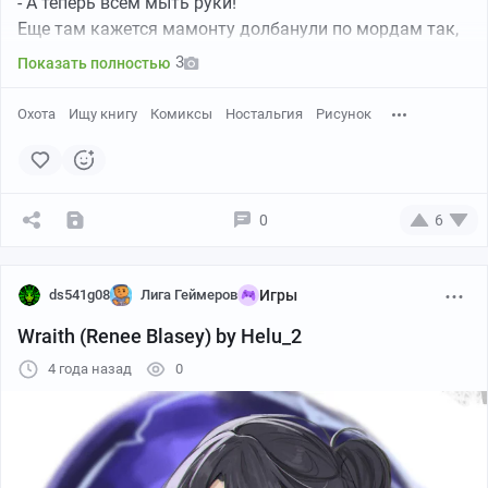
- А теперь всем мыть руки!
Еще там кажется мамонту долбанули по мордам так,
что из хобота сопли брызнули. Но может путаю чего))
3
Показать полностью
Вот примерно такого характера рисунки были, но это
не из нее:
Охота
Ищу книгу
Комиксы
Ностальгия
Рисунок
0
6
ds541g08
Лига Геймеров
Игры
Wraith (Renee Blasey) by Helu_2
4 года назад
0