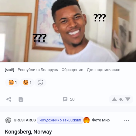
[моё]
Республика Беларусь
Обращение
Для подписчиков
1
1
50
46
GRUSTARUS
Фото Мир
ЯХудожник ЯТакВыжил!
Kongsberg, Norway