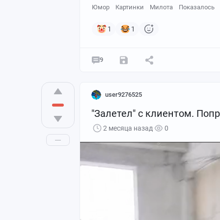
Юмор
Картинки
Милота
Показалось
1
1
9
user9276525
"Залетел" с клиентом. Поп
2 месяца назад
0