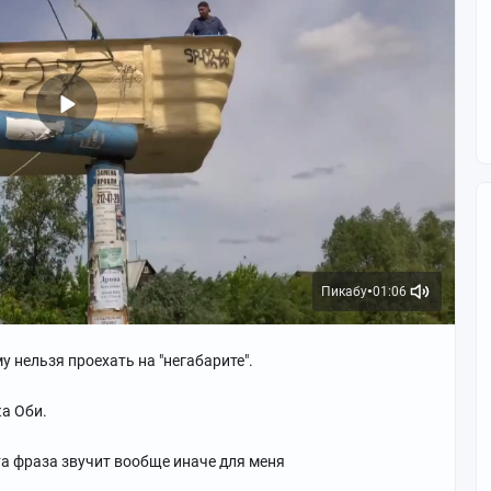
Пикабу
01:06
●
у нельзя проехать на "негабарите".
ка Оби.
эта фраза звучит вообще иначе для меня