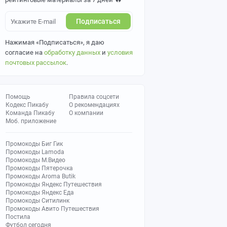
Подписаться
Нажимая «Подписаться», я даю
согласие на
обработку данных
и
условия
почтовых рассылок
.
Помощь
Правила соцсети
Кодекс Пикабу
О рекомендациях
Команда Пикабу
О компании
Моб. приложение
Промокоды Биг Гик
Промокоды Lamoda
Промокоды М.Видео
Промокоды Пятерочка
Промокоды Aroma Butik
Промокоды Яндекс Путешествия
Промокоды Яндекс Еда
Промокоды Ситилинк
Промокоды Авито Путешествия
Постила
Футбол сегодня