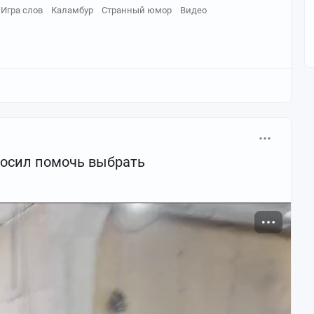
Игра слов
Каламбур
Странный юмор
Видео
росил помочь выбрать