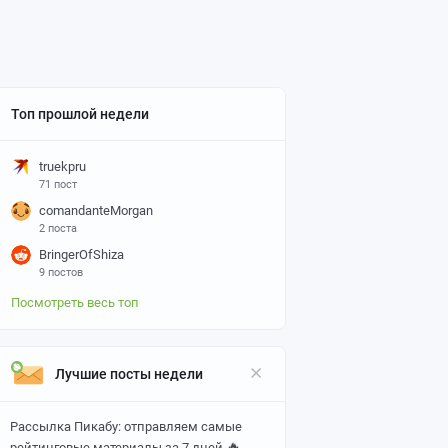
Топ прошлой недели
truekpru
71 пост
comandanteMorgan
2 поста
BringerOfShiza
9 постов
Посмотреть весь топ
Лучшие посты недели
Рассылка Пикабу: отправляем самые
🔥
рейтинговые материалы за 7 дней