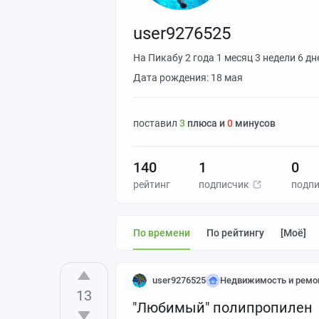
user9276525
На Пикабу
2 года 1 месяц 3 недели 6 дн
Дата рождения: 18 мая
поставил
3
плюса и
0
минусов
140
1
0
рейтинг
подписчик
подп
По времени
По рейтингу
[моё]
user9276525
Недвижимость и ремо
13
"Любимый" полипропилен