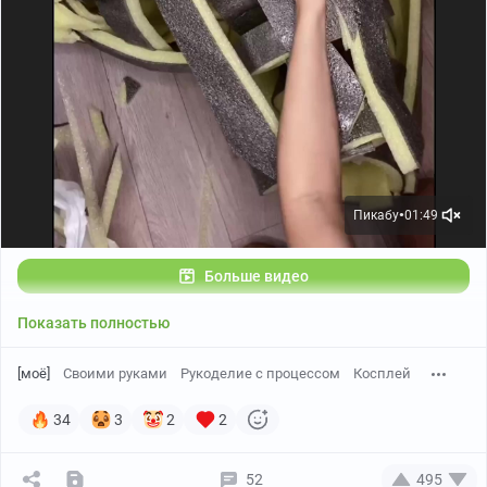
Пикабу
01:49
●
Больше видео
Показать полностью
[моё]
Своими руками
Рукоделие с процессом
Косплей
34
3
2
2
52
495