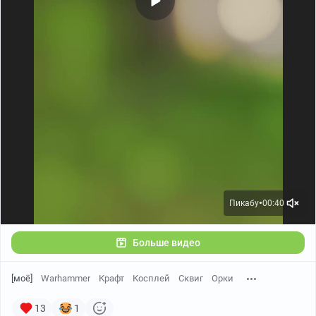
Пикабу
00:40
●
Больше видео
[моё]
Warhammer
Крафт
Косплей
Сквиг
Орки
13
1