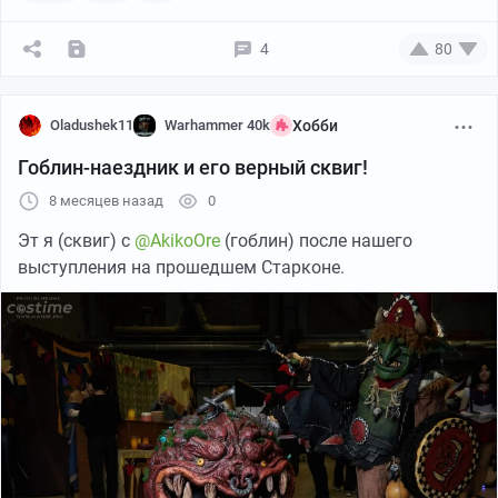
4
80
Oladushek11
Warhammer 40k
Хобби
Гоблин-наездник и его верный сквиг!
8 месяцев назад
0
Эт я (сквиг) с
@AkikoOre
(гоблин) после нашего
выступления на прошедшем Старконе.