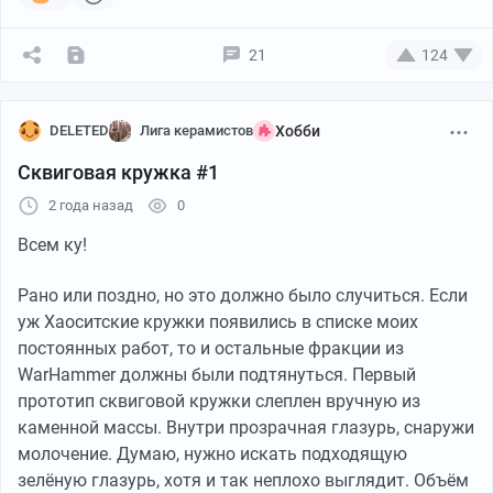
21
124
DELETED
Лига керамистов
Хобби
Автор Tedd_zero:
Сквиговая кружка #1
"Существует огромное разнообразие типов сквигов,
2 года назад
0
которых можно носить как живой парик, кататься на
гигантском сквиге и курить сквигареты."
Всем ку!
Рано или поздно, но это должно было случиться. Если
уж Хаоситские кружки появились в списке моих
постоянных работ, то и остальные фракции из
WarHammer должны были подтянуться. Первый
прототип сквиговой кружки слеплен вручную из
каменной массы. Внутри прозрачная глазурь, снаружи
молочение. Думаю, нужно искать подходящую
зелёную глазурь, хотя и так неплохо выглядит. Объём