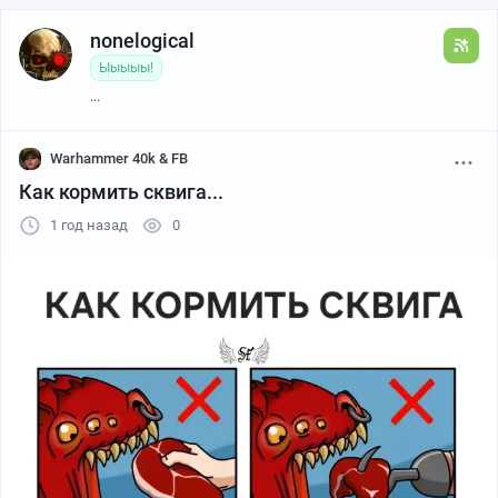
nonelogical
Ыыыыы!
...
Warhammer 40k & FB
Как кормить сквига...
1 год назад
0