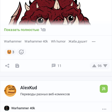
1
Показать полностью
Warhammer
Warhammer 40k
Wh humor
Жаба душит
3
11
96
AlexKud
Переводы разных веб-комиксов
@ceplen12
, спасибо за пикт!
Warhammer 40k