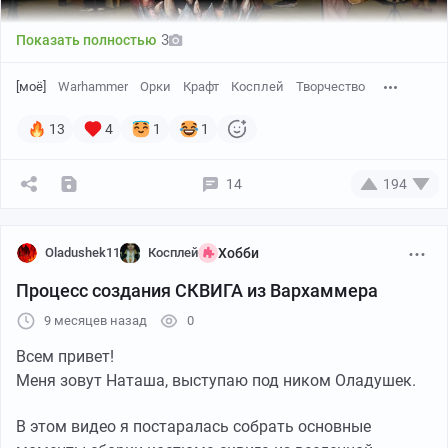
3
Показать полностью
[моё]
Warhammer
Орки
Крафт
Косплей
Творчество
13
4
1
1
14
194
Oladushek11
Косплей
Хобби
Процесс создания СКВИГА из Вархаммера
9 месяцев назад
0
Всем привет!
Меня зовут Наташа, выступаю под ником Оладушек.
В этом видео я постаралась собрать основные