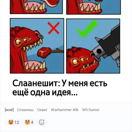
[моё]
Слаанеш
Сквиг
Warhammer 40k
Wh humor
12
4