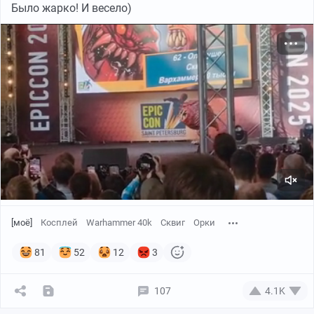
WAAAaaaAAGH!!!
Было жарко! И весело)
[моё]
Косплей
Warhammer 40k
Сквиг
Орки
81
52
12
3
107
4.1K