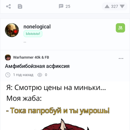
25
327
nonelogical
Ыыыыы!
...
Warhammer 40k & FB
Амфибибойзная асфиксия
1 год назад
0