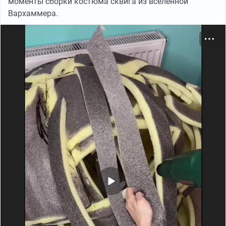
моменты сборки костюма сквига из вселенной
Вархаммера.