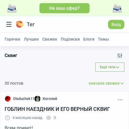
Не ваш офер?
Больше видео
Тег
Вход
Горячее
Лучшее
Свежее
Подписки
Блоги
Темы
Сквиг
Ещё теги
30 постов
сначала свежее
Oladushek11
Косплей
ГОБЛИН НАЕЗДНИК И ЕГО ВЕРНЫЙ СКВИГ
6 месяцев назад
0
Всем привет!