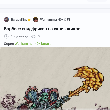
BarabaKing
Warhammer 40k & FB
Варбосс спидфриков на сквигоцикле
За фото спасибо ребятам из
Costime
1 год назад
0
Серия
Warhammer 40k fanart