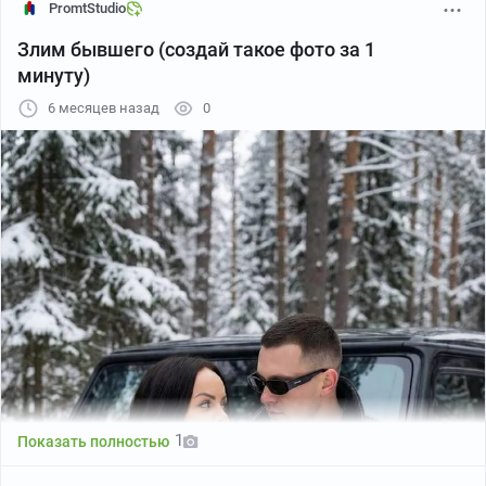
В Телеграм - файлы грузятся через раз видео вообще
PromtStudio
отдельная история, иногда висит полчаса и это
Злим бывшего (создай такое фото за 1
некрасиво, переписка это переписка а не портфолио.
минуту)
Несерьезно как-то.
6 месяцев назад
0
1
Показать полностью