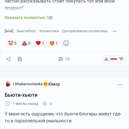
честно рассказывать стоит покупать тот или иной
продукт!
1
Показать полностью
[моё]
Бьютиблог
Косметика
Декоративная косметика
5
3
1
1
19
i.Khabarovchanka
Юмор
Бьюти-хьюти
1 месяц назад
0
У меня есть ощущение, что бьюти-блогеры живут где-
то в параллельной реальности.