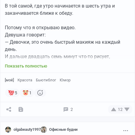
В той самой, где утро начинается в шесть утра и
заканчивается ближе к обеду.
Потому что я открываю видео.
Девушка говорит:
— Девочки, это очень быстрый макияж на каждый
день.
И дальше двадцать семь минут что-то рисует,
растушёвывает, подсвечивает и запекает.
Показать полностью
Запекает!
[моё]
Красота
Бьютиблог
Юмор
Я в это время ещё не решила, буду сегодня красивой
5
1
или просто выживу.
2
12
Потом начинается укладка.
Потом уход.
Потом подбор образа.
olgabeauty1997
Офисные будни