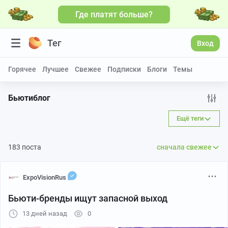
Где платят больше?
Больше видео
Тег
Вход
Горячее
Лучшее
Свежее
Подписки
Блоги
Темы
Бьютиблог
Ещё теги
183 поста
сначала свежее
ExpoVisionRus
Бьюти-бренды ищут запасной выход
13 дней назад
0