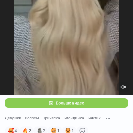
Больше видео
Девушки
Волосы
Прическа
Блондинка
Бантик
4
2
2
1
1