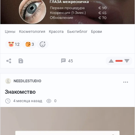
Цены
Косметология
Красота
Бьютиблог
Брови
12
3
45
NEEDLESTUDIO
Знакомство
Я хочу в студию. Нормальную студию где есть поток,
4 месяца назад
0
тебя видят, не надо каждый месяц молиться чтобы
запись вообще была. Ты приходишь и работаешь а не
приходишь и сначала час думаешь откуда взять
клиентов на эту неделю