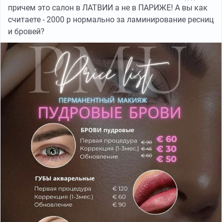
СВОБОДНА. На практике это называется ты один
причем это салон в ЛАТВИИ а не в ПАРИЖЕ! А вы как
человек который делает работу пятерых и еще между
считаете - 2000 р нормально за ламинирование ресниц
делом брови рисует
и бровей?