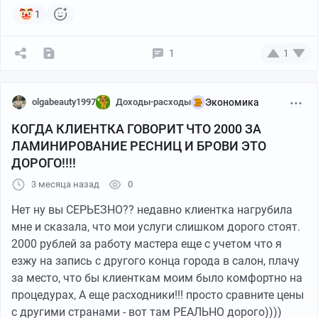
1
Короче я решилась на кое-что и мне надо это
1
1
проговорить потому что у меня в голове каша и я хочу
разобраться пока пишу. Я хочу поменять студию
olgabeauty1997
Доходы-расходы
Экономика
Вот прям хочу. Давно хочу если честно но все время
находилась какая-то причина почему не сейчас. То
КОГДА КЛИЕНТКА ГОВОРИТ ЧТО 2000 ЗА
ребенок маленький, то не до того, то ладно потерплю
ЛАМИНИРОВАНИЕ РЕСНИЦ И БРОВИ ЭТО
еще немного. Но сейчас я смотрю на то как я работаю
ДОРОГО!!!!
и понимаю что надо что-то менять потому что так
3 месяца назад
0
дальше не очень.
Нет ну вы СЕРЬЕЗНО?? недавно клиентка нагрубила
Сейчас я снимаю место в бьюти-коворкинге. Это
мне и сказала, что мои услуги слишком дорого стоят.
такой формат когда ты как бы сама по себе -
2000 рублей за работу мастера еще с учетом что я
снимаешь кресло, клиентов ищешь сама, рекламу
езжу на запись с другого конца города в салон, плачу
даешь сама, расходники покупаешь сама,
за место, что бы клиенткам моим было комфортно на
администратора нет, потока нет, все сама сама сама.
процедурах, А еще расходники!!! просто сравните цены
В теории это называется РАБОТАЕШЬ НА СЕБЯ И
с другими странами - вот там РЕАЛЬНО дорого))))