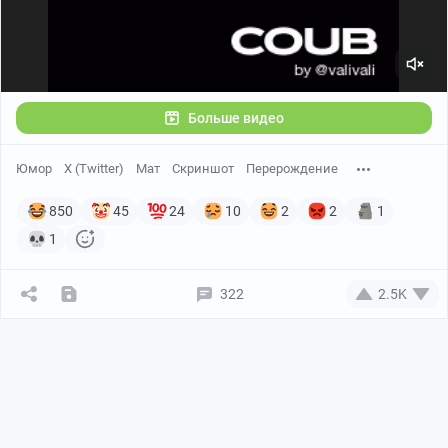
Больше видео
Юмор
X (Twitter)
Мат
Скриншот
Перерождение
850
45
24
10
2
2
1
1
322
2.5K