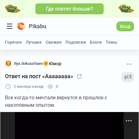
Где платят больше?
Больше видео
Pikabu
Вход
Горячее
Лучшее
Свежее
Подписки
Блоги
Темы
Ilya.dokuuchaev
Юмор
Ответ на пост «Аааааааа»
3
2 месяца назад
0
Все когда-то мечтали вернутся в прошлое с
накопленым опытом.