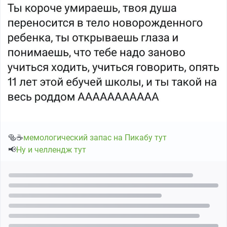
🥯☕
мемологический запас на Пикабу тут
📢
Ну и челлендж тут