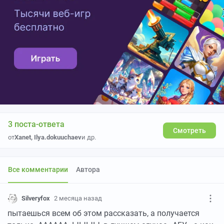
3 поста-ответа
Смотреть
от
Xanet
,
Ilya.dokuuchaev
и др.
Все комментарии
Автора
Silveryfox
2 месяца назад
пытаешься всем об этом рассказать, а получается