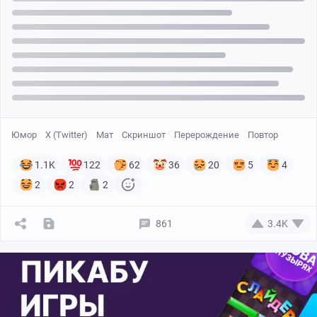
Юмор
X (Twitter)
Мат
Скриншот
Перерождение
Повтор
1.1K
122
62
36
20
5
4
2
2
2
861
3.4K