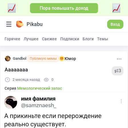
Пора повышать доход
Pikabu
Вход
Горячее
Лучшее
Свежее
Подписки
Блоги
Темы
Gandbol
Юмор
Публикую мемы
Аааааааа
3
2 месяца назад
0
Серия
Мемологический запас