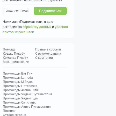
Подписаться
Нажимая «Подписаться», я даю
согласие на
обработку данных
и
условия
почтовых рассылок
.
Помощь
Правила соцсети
Кодекс Пикабу
О рекомендациях
Команда Пикабу
О компании
Моб. приложение
Промокоды Биг Гик
Промокоды Lamoda
Промокоды М.Видео
Промокоды Пятерочка
Промокоды Aroma Butik
Промокоды Яндекс Путешествия
Промокоды Яндекс Еда
Промокоды Ситилинк
Промокоды Авито Путешествия
Постила
Футбол сегодня