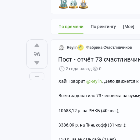
По времени
По рейтингу
[моё]
Reylin
Фабрика Счастливчиков
96
Пост - отчёт 73 счастливчи
2 года назад
0
Хай! Говорит
@Reylin
. Дело движется к
Всего задонатило 73 человека на сумму
10683,12 р. на РНКБ (40 чел.);
3386,09 р. на Тинькофф (31 чел.);
150 р. на акк Пикабу (2 чел).