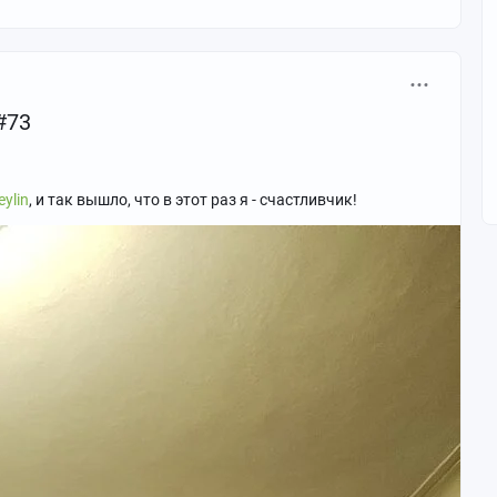
#73
ylin
, и так вышло, что в этот раз я - счастливчик!