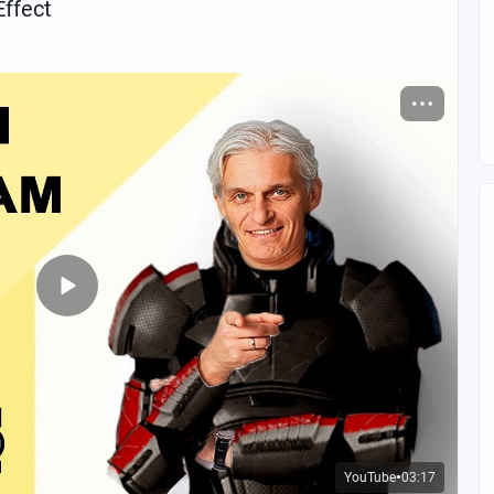
ffect
YouTube
03:17
●