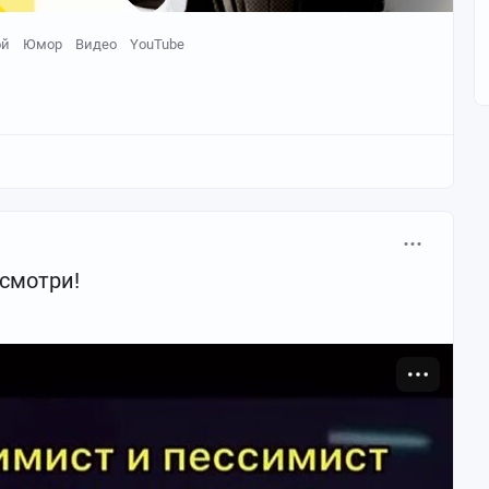
ой
Юмор
Видео
YouTube
осмотри!