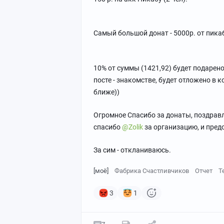
Самый большой донат - 5000р. от пик
10% от суммы (1421,92) будет подарен
посте - знакомстве, будет отложено в 
ближе))
Огромное Спасибо за донаты, поздравл
спасибо
@Zolik
за организацию, и пре
За сим - откланиваюсь.
[моё]
Фабрика Счастливчиков
Отчет
Т
3
1