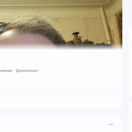
езение
Длиннопост