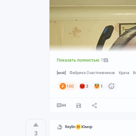
Показать полностью
7
[моё]
Фабрика Счастливчиков
Удача
В
100
3
1
44
Reylin
Юмор
3