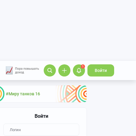
1
Войти
#Миру танков 16
Войти