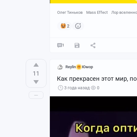
Олег Тиньков
Mass Effect
Лор вселенн
2
1
Reylin
Юмор
11
Как прекрасен этот мир, п
3 года назад
0