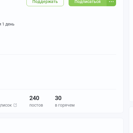
Поддержать
Подписаться
и 1 день
240
30
дписок
постов
в горячем