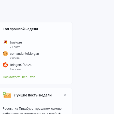
Топ прошлой недели
truekpru
71 пост
comandanteMorgan
2 поста
BringerOfShiza
9 постов
Посмотреть весь топ
Лучшие посты недели
Рассылка Пикабу: отправляем самые
🔥
рейтинговые материалы за 7 дней