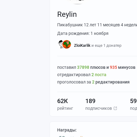
Reylin
Пикабушник
12 лет 11 месяцев 4 недел
Дата рождения: 1 ноября
ZloiKarlik
и еще 1 донатер
поставил
37898
плюсов и
935
минусов
отредактировал
2
поста
проголосовал за
2
редактирования
62К
189
59
рейтинг
подписчиков
по
Награды: