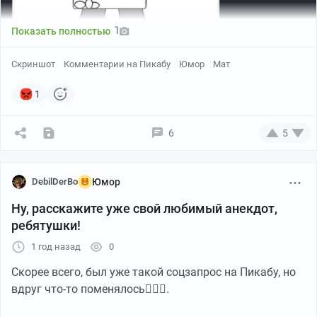
1
Показать полностью
Скриншот
Комментарии на Пикабу
Юмор
Мат
1
6
5
DebilDerBo
Юмор
Ну, расскажите уже свой любимый анекдот,
ребятушки!
1 год назад
0
Скорее всего, был уже такой соцзапрос на Пикабу, но
вдруг что-то поменялось🤷🏻‍♂️.