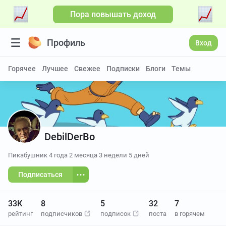
Пора повышать доход
Больше видео
Профиль
Вход
Горячее
Лучшее
Свежее
Подписки
Блоги
Темы
DebilDerBo
Пикабушник
4 года 2 месяца 3 недели 5 дней
Подписаться
33К
8
5
32
7
рейтинг
подписчиков
подписок
поста
в горячем