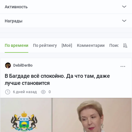
Активность
поставил
1027
плюсов и
865
минусов
Награды
отредактировал
0
постов
проголосовал за
0
редактирований
По времени
По рейтингу
[моё]
Комментарии
Поиск
DebilDerBo
В Багдаде всё спокойно. Да что там, даже
лучше становится
6 дней назад
0