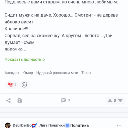
Поделюсь с вами старым, но очень мною любимым:
Сидит мужик на даче. Хорошо... Смотрит - на дереве
яблоко висит.
#comment_361589888
Красивое!!!
Сорвал, сел на скамеечку. А кругом - лепота... Дай
думает - съем
яблочко...
Тут вдруг земля затряслась, гром, шум, пыль.
Показать полностью
Раскалывается земля, из
разлома вылезает огромная ЖОПА, заглатывает
Анекдот
Юмор
Ну давай расскажи мне
Текст
яблоко и скрывается под
землю. И тишина...
1
Пыль рассеивается, мужик в оторопи говорит:
- Что это было?...
7
8
Тут опять земля, шум, пыль, грохот - вылазит ЖОПА и ,
смачно причмокивая, говорит мужику:
- Антоновка.
DebilDerBo
Лига Политики
Политика