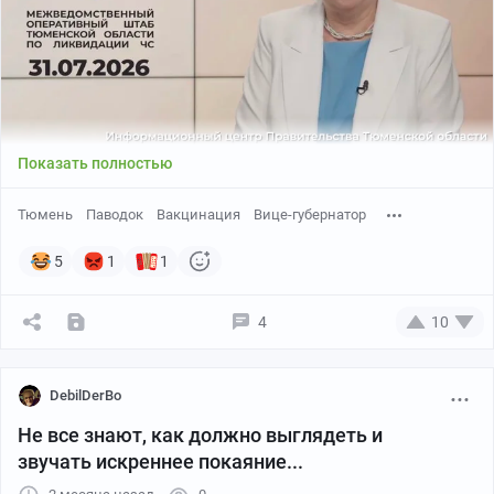
Показать полностью
Тюмень
Паводок
Вакцинация
Вице-губернатор
5
1
1
4
10
DebilDerBo
Не все знают, как должно выглядеть и
звучать искреннее покаяние...