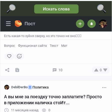
#comment_364747775
Есть какая-то хуйня сверху, но это точно не оно🤷🏻‍♂️
Вопрос
Функционал сайта
Текст
Мат
10
0
DebilDerBo
Политика
А вы мне за поездку точно заплатите? Просто
в приложении наличка стоИт...
11 месяцев назад
0