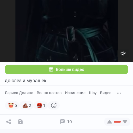
Больше видео
до слёз и мурашек.
Лариса Долина
Волна постов
Извинение
Шоу
Видео
5
2
1
10