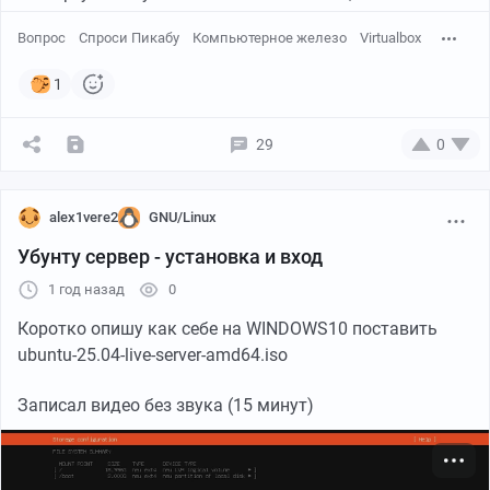
Вопрос
Спроси Пикабу
Компьютерное железо
Virtualbox
1
29
0
alex1vere2
GNU/Linux
Убунту сервер - установка и вход
1 год назад
0
Коротко опишу как себе на WINDOWS10 поставить
ubuntu-25.04-live-server-amd64.iso
Записал видео без звука (15 минут)