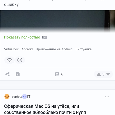
ошибку
1
Показать полностью
Virtualbox
Android
Приложение на Android
Виртуалка
6
3
aspietv
IT
Сферическая Mac OS на утёсе, или
собственное яблооблако почти с нуля