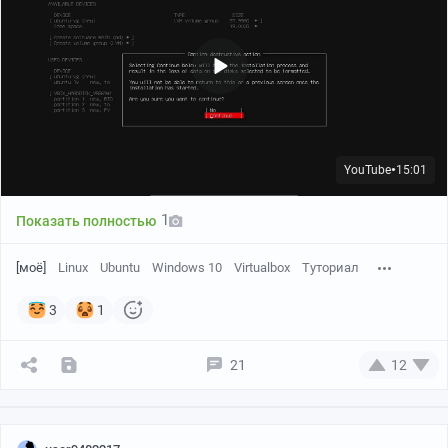
YouTube
15:01
●
1
Показать полностью
[моё]
Linux
Ubuntu
Windows 10
Virtualbox
Туториал
3
1
21
12