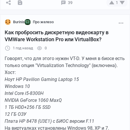
39
1
Burinis
Про железо
Как пробросить дискретную видеокарту в
VMWare Workstation Pro или VirtualBox?
1 год назад
0
Говорят, что для этого нужен VT-D. У меня в биосе есть
только опция "Virtualization Technology" (включена).
Хост:
Ноут HP Pavilion Gaming Laptop 15
Windows 10
Intel Core i5-8300H
NVIDIA GeForce 1060 MaxQ
1 ТБ HDD+256 ГБ SSD
12 ГБ ОЗУ
Плата HP 8478 (U3E1) с БИОС версии F.11
На виртуалках установлены Windows 98, XP и 7.