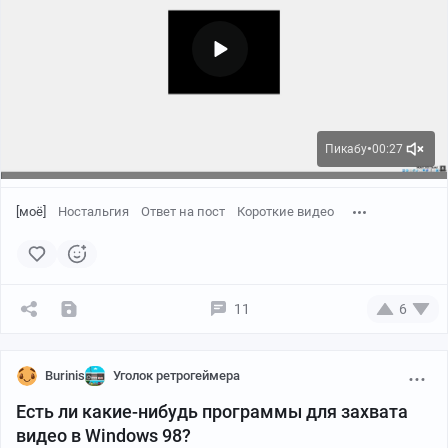
Пикабу
00:27
●
[моё]
Ностальгия
Ответ на пост
Короткие видео
11
6
Burinis
Уголок ретрогеймера
Есть ли какие-нибудь программы для захвата
видео в Windows 98?