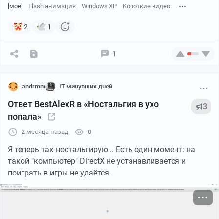
[моё]
Flash анимация
Windows XP
Короткие видео
2
1
1
andrmm
IT минувших дней
Ответ BestAlexR в «Ностальгия в ухо
3
попала»
2 месяца назад
0
Я теперь так ностальгирую... Есть один момент: на
такой "компьютер" DirectX не устанавливается и
поиграть в игры не удаётся.