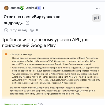
antson
Android
IT
Ответ на пост «Виртуалка на
1
андроид»
1 год назад
0
1
Показать полностью