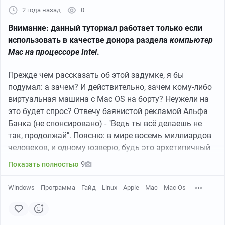
2 года назад
0
Внимание: данный туториал работает только если
использовать в качестве донора раздела
компьютер
Mac на процессоре Intel
.
Прежде чем рассказать об этой задумке, я бы
подумал: а зачем? И действительно, зачем кому-либо
виртуальная машина с Mac OS на борту? Неужели на
это будет спрос? Отвечу баянистой рекламой Альфа
Банка (не спонсировано) - "Ведь ты всё делаешь не
так, продолжай". Поясню: в мире восемь миллиардов
человеков, и одному юзверю, будь это архетипичный
диванный политик или продвинутый мобильный
9
Показать полностью
разработчик [см. "программист из Старбакса"], о
котором я заговорю в этом пОсте, не судьба в
Windows
Программа
Гайд
Linux
Apple
Mac
Mac Os
одиночку двигать кривые механизмов
многомиллиардного рынка цифровых товаров.
Собственно ищу помощи в решенеии проблемы.
Однако по закону Мёрфи может так хренакнуться, что