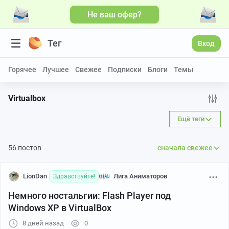
Не ваш офер?
Больше видео
Тег
Вход
Горячее
Лучшее
Свежее
Подписки
Блоги
Темы
Virtualbox
Ещё теги
56 постов
сначала свежее
LionDan
Лига Аниматоров
Здравствуйте!
Немного ностальгии: Flash Player под
Windows XP в VirtualBox
8 дней назад
0