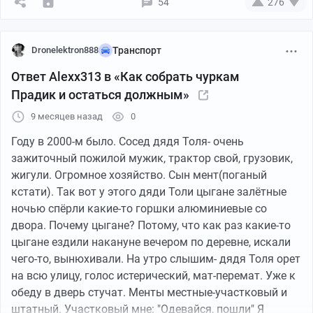
54
276
круглые гоблинские очки, они очень подходили к его
ведь мы все знаем, что этот Китай пляшет по
носу и глядя в стену, буквально шепчет: помогите. Я
размерам? Работники этого коллеги приняли
перестаю теперь деревяшки, ибо скоро они будут уже
запчасти клиента к установке (фатальная ошибка).
Dronelektron888
Транспорт
не нужны. Естественно никаких пожарных щитов,
Собрали пепелац, покрасили. Зазоры, естественно,
огнетушителей. Гречен отлип, побегал и накрыл каким-
Ответ Alexx313 в «Как собрать чуркам
плясали, мягко говоря. Я видел фото этого лексуса.
то брезентом, на том и закончилось. Интересно время
Прадик и остаться должным»
Сейчас попытаюсь объяснить. Видели Мики Рурка в
провёл.
фильмах восьмидесятых и девяностых? И его
9 месяцев назад
0
лицевую часть организма сейчас? Вот так, примерно,
Году в 2000-м было. Сосед дядя Толя- очень
этот Лексус на китайском оперении и оптике
зажиточный пожилой мужик, трактор свой, грузовик,
отличался от оригинала.
жигули. Огромное хозяйство. Сын мент(поганый
кстати). Так вот у этого дяди Толи цыгане залётные
Важно, что клиент приехал забирать авто сразу с
ночью спёрли какие-то горшки алюминиевые со
юристом и с каким-то экспертом (подготовился, да?).
двора. Почему цыгане? Потому, что как раз какие-то
Эксперт замерил зазоры, юрист тут же написал и
цыгане ездили накануне вечером по деревне, искали
вручил досудебку на лям+. Коллега досудебку не
чего-то, вынюхивали. На утро слышим- дядя Толя орет
удовлетворил (а я ему советовал заплатить, больше
на всю улицу, голос истерический, мат-перемат. Уже к
потеряет). Пошёл в суд. Сейчас судится больше двух
обеду в дверь стучат. Менты местные-участковый и
лет, ему маячит 2+ млн.
штатный. Участковый мне: "Одевайся, пошли" Я