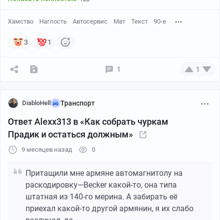
Хамство
Наглость
Автосервис
Мат
Текст
90-е
3
1
1
1
DiabloHell
Транспорт
Ответ Alexx313 в «Как собрать чуркам
Прадик и остаться должным»
9 месяцев назад
0
Притащили мне армяне автомагнитолу на
раскодировку—Becker какой-то, она типа
штатная из 140-го мерина. А забирать её
приехал какой-то другой армянин, я их слабо