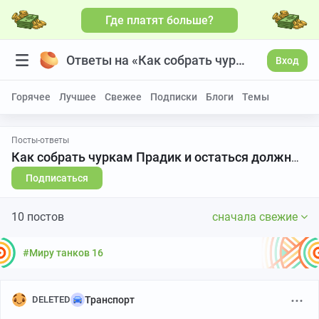
Где платят больше?
Ответы на «Как собрать чуркам Прадик и остаться должным»
Вход
Горячее
Лучшее
Свежее
Подписки
Блоги
Темы
Посты-ответы
Как собрать чуркам Прадик и остаться должным
Подписаться
10 постов
сначала свежие
#Миру танков 16
DELETED
Транспорт