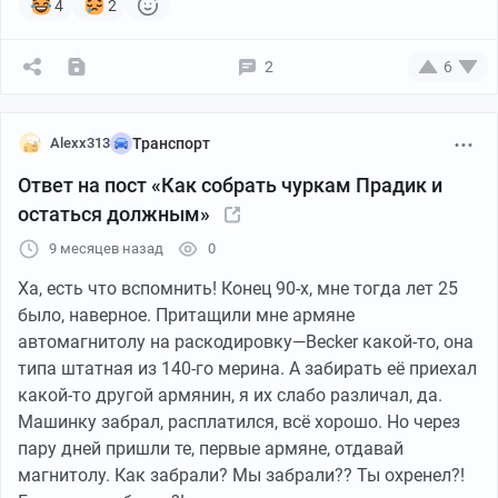
как менты пинают тех двоих выпивох. Несколько
4
2
последующих недель мне пришлось прятаться и носа
не высовывать. Твари. Должен сказать, этот эпизод в
2
6
жизни этих уродов далеко не единственный. Не с
проста их всех Господь жестоко наказал
впоследствии. Один удавленным был найден, у двоих
Alexx313
Транспорт
других пожгли дома. Судьбу амбала того не знаю,
Ответ на пост «Как собрать чуркам Прадик и
надеюсь, он тоже сдох.
остаться должным»
9 месяцев назад
0
Ха, есть что вспомнить! Конец 90-х, мне тогда лет 25
было, наверное. Притащили мне армяне
автомагнитолу на раскодировку—Becker какой-то, она
типа штатная из 140-го мерина. А забирать её приехал
какой-то другой армянин, я их слабо различал, да.
Машинку забрал, расплатился, всё хорошо. Но через
пару дней пришли те, первые армяне, отдавай
магнитолу. Как забрали? Мы забрали?? Ты охренел?!