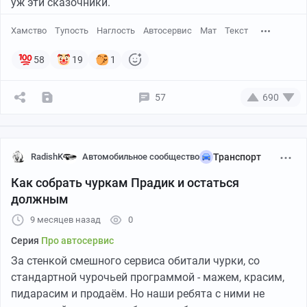
уж эти сказочники.
нему: Вася дорогой, это и моя вина частично как
твоего начальника, с меня место под гараж, а ты им
Хамство
Тупость
Наглость
Автосервис
Мат
Текст
построй и ничего не должен.
Но насчет того, что он с этими двумя в сговоре был -
58
19
1
не поручусь.
57
690
RadishK
Автомобильное сообщество
Транспорт
Как собрать чуркам Прадик и остаться
должным
9 месяцев назад
0
Серия
Про автосервис
За стенкой смешного сервиса обитали чурки, со
стандартной чурочьей программой - мажем, красим,
пидарасим и продаём. Но наши ребята с ними не