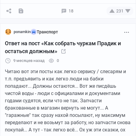
000).
Он вызвал ментов, менты приехали: где
18
231
пострадавшие? А эти 2 нерусских им: у нас ничего не
пропало, претензий не имеем.
Менты пожали плечами и уехали.
ponamkin
Транспорт
Эти двое к отцу друга: ты че, сука, ментов вызвал? мы
Ответ на пост «Как собрать чуркам Прадик и
с ними дело не имеем, мы по понятиям живет. Ты
остаться должным»
спал? спал. Вот с тебя теперь 30 лямов.
9 месяцев назад
0
Ну он потом договорился, что часть денег отдаст, а на
Читаю вот эти посты как легко сервису / слесарям и
часть отработает, построит им новый гараж. Его
т.п. предъявить и как легко люди на бабки
начальник - председатель кооператива ничейное
попадают... Должны остаются... Вот же писдёшь
место выделил, эти привезли блоки, доски, он им
чистой воды - люди с официалами и документами
строил гараж.
годами судятся, если что не так. Запчасти
бракованные в магазин вернуть не могут... А
вот так поработал и еще и должен остался.
"гаражные" так сразу нахой посылают, ну максимум
переделают и не возьмут за работу, но запчасти снова
Точно не знаю, но возможно, что там и председатель
покупай... А тут - так легко всё... Ох уж эти сказки, ох
замешан, как-то он подозрительно потом пришел к