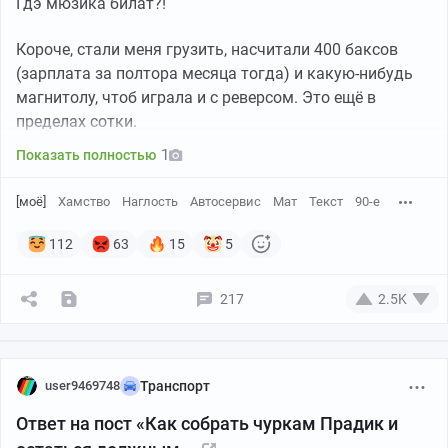
Гдэ мюзика билат?!
Короче, стали меня грузить, насчитали 400 баксов
(зарплата за полтора месяца тогда) и какую-нибудь
магнитолу, чтоб играла и с реверсом. Это ещё в
пределах сотки.
1
Показать полностью
[моё]
Хамство
Наглость
Автосервис
Мат
Текст
90-е
112
63
15
5
217
2.5K
user9469748
Транспорт
Ответ на пост «Как собрать чуркам Прадик и