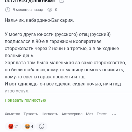
остаться должным»
9 месяцев назад
0
Нальчик, кабардино-Балкария.
У моего друга юности (русского) отец (русский)
подписался в 90-е в гаражном кооперативе
сторожевать через 2 ночи на третью, а в выходные
полный день.
Зарплата там была маленькая за само сторожевство,
но были шабашки, кому-то машину помочь починить,
кому-то свет в гараж провести и т.д.
И вот однажды он все сделал, сидел ночью, ну и под
утро уснул.
Разбудили его 2 местных нерусских и ему такие - ты
Показать полностью
тут спишь, а там наш гараж сломали и все спиздили.
Он такой - чего? где? покажите.
Хамство
Тупость
Наглость
Автосервис
Мат
Текст
Подводя его к гаражу - вот замок сорван, внутри
пропала товара на 30 миллионов ( потом это стало 30
21
4