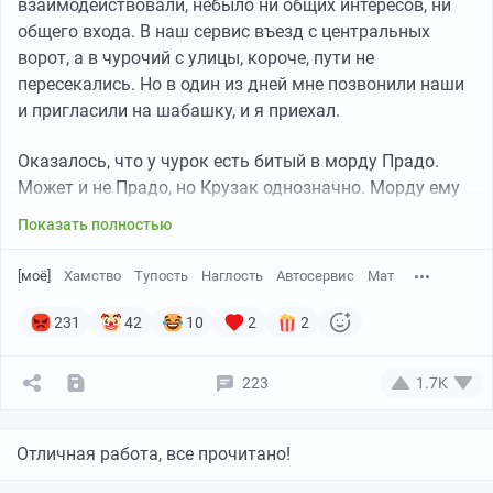
взаимодействовали, небыло ни общих интересов, ни
общего входа. В наш сервис въезд с центральных
ворот, а в чурочий с улицы, короче, пути не
пересекались. Но в один из дней мне позвонили наши
и пригласили на шабашку, и я приехал.
Оказалось, что у чурок есть битый в морду Прадо.
Может и не Прадо, но Крузак однозначно. Морду ему
чурки уже вытянули, выкрасили, вопрос в сборке
Показать полностью
подкапотки и оптики. Я отказался сходу, я с чурками
никаких дел иметь не желаю, и ребятам не советовал.
[моё]
Хамство
Тупость
Наглость
Автосервис
Мат
Но, они таки взялись, по соседски. Поступили как
обычно, нашли такой же Прадо, отфоткали
231
42
10
2
2
подкапотку, где-то что-то подсмотрели и всё вроде как
получилось. Завели, сняли с подъёмника и пригласили
223
1.7K
чучмеков.
Только зайдя в бокс абреки начали махать крыльями
Отличная работа, все прочитано!
и верещать, что наши слесаря убили подвеску. Мы