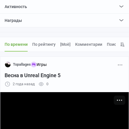
Активность
поставилa
6663
плюса и
1
минус
Награды
отредактировалa
0
постов
проголосовалa за
0
редактирований
По времени
По рейтингу
[моё]
Комментарии
Поиск
Topallages
Игры
Весна в Unreal Engine 5
2 года назад
0