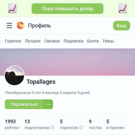
Пора повышать доход
Больше видео
Профиль
Вход
Горячее
Лучшее
Свежее
Подписки
Блоги
Темы
Topallages
Пикабушница
5 лет 4 месяца 3 недели 5 дней
Подписаться
1993
13
5
9
5
рейтинг
подписчиков
подписок
постов
в горячем