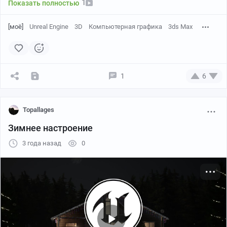
1
Показать полностью
[моё]
Unreal Engine
3D
Компьютерная графика
3ds Max
1
6
Topallages
Зимнее настроение
3 года назад
0