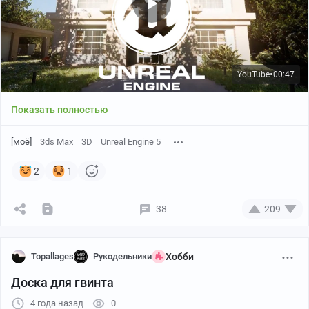
YouTube
00:47
●
Показать полностью
[моё]
3ds Max
3D
Unreal Engine 5
2
1
38
209
Topallages
Рукодельники
Хобби
Доска для гвинта
4 года назад
0