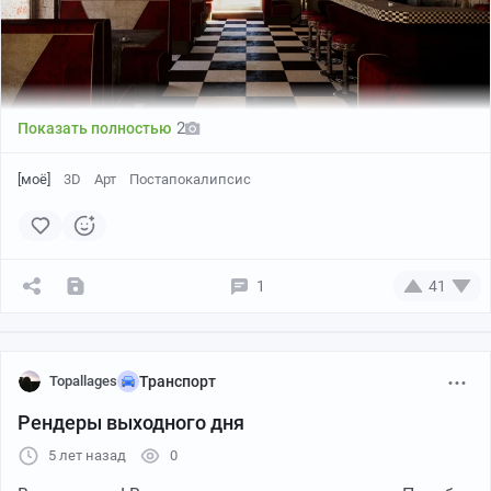
2
Показать полностью
[моё]
3D
Арт
Постапокалипсис
1
41
Topallages
Транспорт
Рендеры выходного дня
5 лет назад
0