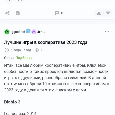
0
6
ggsel.net
Игры
Год выхода:
2020
Лучшие игры в кооперативе 2023 года
Платформы:
ПК
2 года назад
0
Количество игроков:
до 4
Серия
Подборки
Итак, все мы любим кооперативные игры. Ключевой
Какие кооперативные игры без хотя бы парочки
особенностью таких проектов является возможность
хорроров? Любителям «Охотников за привидениями»
играть с друзьями, разнообразя геймплей. В данной
посвящается —
Phasmophobia
. Если хотели побывать в
статье мы собрали 10 отличных игр с кооперативом в
шкуре ловца духов, то вам сюда, но с маленькой
2023 году и делимся этим списком с вами.
оговорочкой — ловить будете не вы. Игра создана
специально для любителей послушать, как их друзья
Diablo 3
визжат от страха. Ваша задача — определить тип
призрака, обитающего в заброшенном доме, школе
Год релиза: 2014.