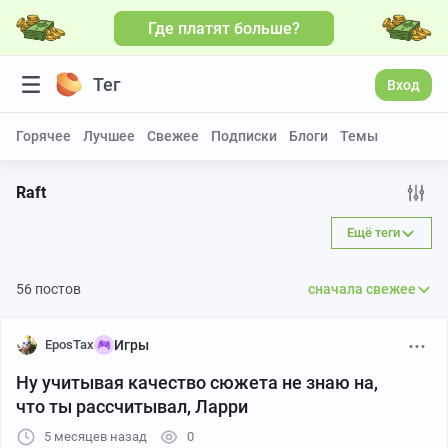
Где платят больше?
Тег
Вход
Горячее
Лучшее
Свежее
Подписки
Блоги
Темы
Raft
Ещё теги
56 постов
сначала свежее
EposTax
Игры
Ну учитывая качество сюжета не знаю на,
что ты рассчитывал, Ларри
5 месяцев назад
0