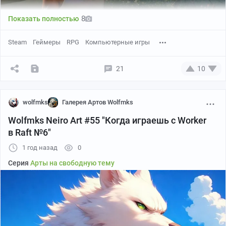
8
Показать полностью
Steam
Геймеры
RPG
Компьютерные игры
21
10
Душа захотела кооперативного веселья? Или
попытаться выжить вместе с друзьями в каком-то
wolfmks
Галерея Артов Wolfmks
враждебном мире? Тогда специально для вас мы
Wolfmks Neiro Art #55 "Когда играешь с Worker
собрали подборку таких игр, где можно отлично
в Raft №6"
провести время компанией… ну или разругаться
вконец, зато весело!
1 год назад
0
Серия
Арты на свободную тему
Don't Starve Together