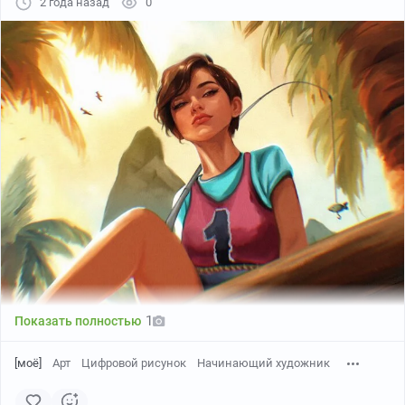
2 года назад
0
Куда же без строительства? Тут оно тоже есть.
Сделайте себе базу в консервной банке и надейтесь,
что её не облюбуют хитиновые создания. Вам с
друзьями придётся знатно постараться, чтобы
завалить страшных обитателей заднего дворика. Ну а
если вы уж слишком сильный арахнофоб, то в
настройках можно сделать паучков менее жуткими.
Купить Grounded 2 на Keysforgamers от 868 ₽
.
Phasmophobia
1
Показать полностью
[моё]
Арт
Цифровой рисунок
Начинающий художник