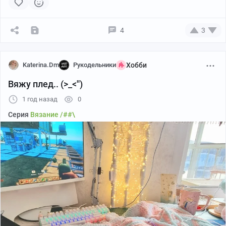
затягивает вас надолго, пока вы создаёте свою
трёхэтажную виллу с гамаками.
4
3
Raft — крайне чилловая и мирная игра, ровно до того
момента, пока вечно голодная акула не откусит кусок
вашего плота вместе с другом вприкуску. Так что
Katerina.Dm
Рукодельники
Хобби
командная работа тут основа всего. Геймплей не
Вяжу плед.. (>_<'')
требует от вас сверхнавыков, но дарит кучу приятных
1 год назад
0
эмоций.
Серия
Вязание /##\
Купить Raft на Keysforgamers от 545 ₽
.
Grounded 2