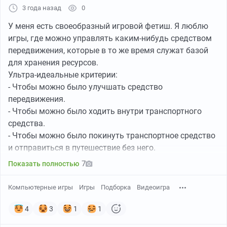
свободу, придётся пройти садистские испытания, пока
3 года назад
0
за вами активно охотятся сумасшедшие враги.
У меня есть своеобразный игровой фетиш. Я люблю
игры, где можно управлять каким-нибудь средством
В
The Outlast Trials
нужно максимально работать в
передвижения, которые в то же время служат базой
команде. Пока один решает загадку, другие должны
для хранения ресурсов.
отвлекать психа с дрелью. И желательно не сбегать,
Ультра-идеальные критерии:
хоть и соблазн оставить друга на верную смерть
- Чтобы можно было улучшать средство
будет велик. Эта игра — безостановочный экшен и
передвижения.
паника, идеальный для любителей жести.
- Чтобы можно было ходить внутри транспортного
средства.
Купить The Outlast Trials на Keysforgamers от 494
- Чтобы можно было покинуть транспортное средство
₽
.
и отправиться в путешествие без него.
7
Показать полностью
Какие ещё есть игры с такой механикой?
Sons of the Forest
Компьютерные игры
Игры
Подборка
Видеоигра
4
3
1
1