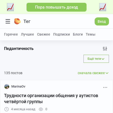
Пора повышать доход
Больше видео
Тег
Вход
Горячее
Лучшее
Свежее
Подписки
Блоги
Темы
Педантичность
Ещё теги
135 постов
сначала свежее
MarinaOv
Трудности организации общения у аутистов
четвёртой группы
4 месяца назад
0