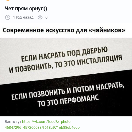
Чет прям орнул))
1 год назад
0
Взято тут
https://vk.com/feed?z=photo-
46847296_457266033/f618c971eb88eb4ecb