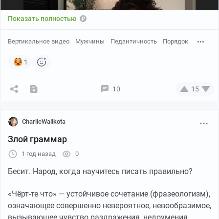
Показать полностью
Вертикальное видео
Мужчины
Педантичность
Порядок
1
10
15
CharlieWalikota
Злой граммар
1 год назад
0
Бесит. Народ, когда научитесь писать правильно?
Пикабу
00:37
●
«Чёрт-те что» — устойчивое сочетание (фразеологизм),
Больше видео
означающее совершенно невероятное, невообразимое,
вызывающее чувство раздражения, недоумения,