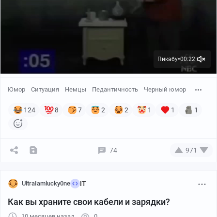
Пикабу
00:22
●
Юмор
Ситуация
Немцы
Педантичность
Черный юмор
124
8
7
2
2
1
1
1
74
971
UltraIamlucky0ne
IT
Как вы храните свои кабели и зарядки?
10 месяцев назад
0