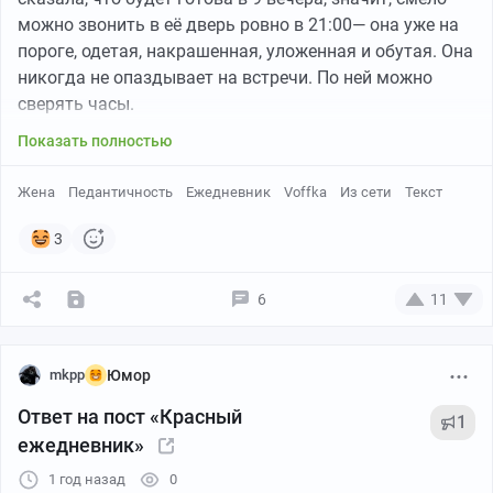
можно звонить в её дверь ровно в 21:00— она уже на
пороге, одетая, накрашенная, уложенная и обутая. Она
никогда не опаздывает на встречи. По ней можно
сверять часы.
Показать полностью
Жена
Педантичность
Ежедневник
Voffka
Из сети
Текст
3
6
11
mkpp
Юмор
Ответ на пост «Красный
1
ежедневник»
1 год назад
0