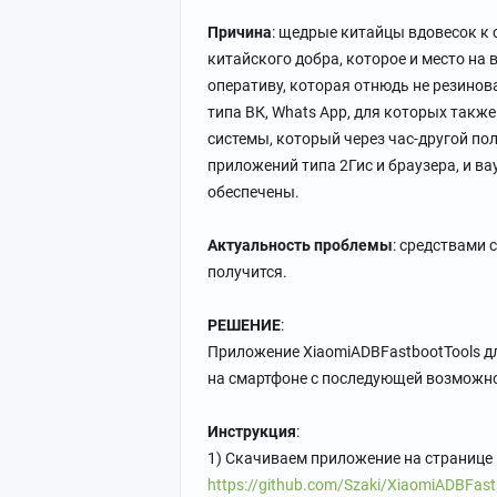
Причина
: щедрые китайцы вдовесок к
китайского добра, которое и место на 
оперативу, которая отнюдь не резинов
типа ВК, Whats App, для которых также
системы, который через час-другой по
приложений типа 2Гис и браузера, и ва
обеспечены.
Актуальность проблемы
: средствами 
получится.
РЕШЕНИЕ
:
Приложение XiaomiADBFastbootTools д
на смартфоне с последующей возможн
Инструкция
:
1) Скачиваем приложение на странице
https://github.com/Szaki/XiaomiADBFastb