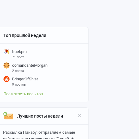
Топ прошлой недели
truekpru
71 пост
comandanteMorgan
2 поста
BringerOfShiza
9 постов
Посмотреть весь топ
Лучшие посты недели
Рассылка Пикабу: отправляем самые
🔥
рейтинговые материалы за 7 дней