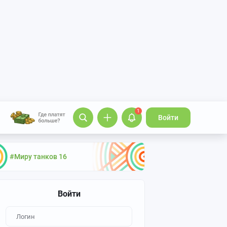
1
Войти
#Миру танков 16
Войти