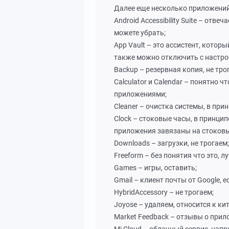
Далее еще несколько приложений,
Android Accessibility Suite – отв
можете убрать;
App Vault – это ассистент, котор
также можно отключить с настро
Backup – резервная копия, не тро
Calculator и Calendar – понятно 
приложениями;
Cleaner – очистка системы, в при
Clock – стоковые часы, в принцип
приложения завязаны на стоков
Downloads – загрузки, не трогаем;
Freeform – без понятия что это, л
Games – игры, оставить;
Gmail – клиент почты от Google, 
HybridAccessory – не трогаем;
Joyose – удаляем, относится к к
Market Feedback – отзывы о прило