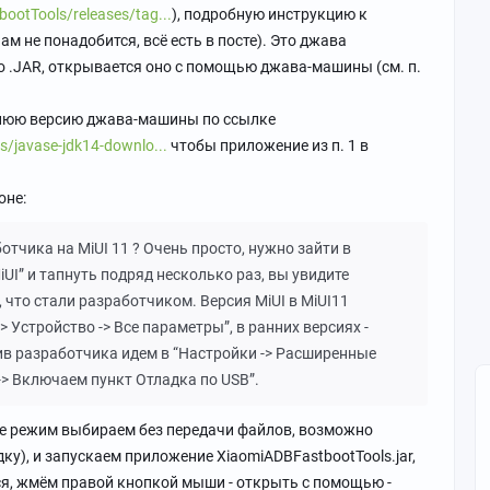
ootTools/releases/tag...
), подробную инструкцию к
м не понадобится, всё есть в посте). Это джава
о .JAR, открывается оно с помощью джава-машины (см. п.
днюю версию джава-машины по ссылке
s/javase-jdk14-downlo...
чтобы приложение из п. 1 в
оне:
тчика на MiUI 11 ? Очень просто, нужно зайти в
iUI” и тапнуть подряд несколько раз, вы увидите
что стали разработчиком. Версия MiUI в MiUI11
> Устройство -> Все параметры”, в ранних версиях -
чив разработчика идем в “Настройки -> Расширенные
-> Включаем пункт Отладка по USB”.
не режим выбираем без передачи файлов, возможно
ку), и запускаем приложение XiaomiADBFastbootTools.jar,
тся, жмём правой кнопкой мыши - открыть с помощью -