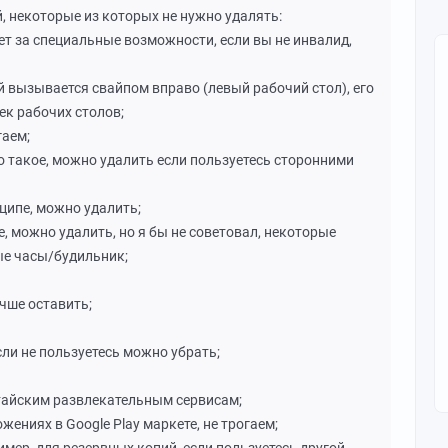
 некоторые из которых не нужно удалять:
ечает за специальные возможности, если вы не инвалид,
ый вызывается свайпом вправо (левый рабочий стол), его
ек рабочих столов;
гаем;
что такое, можно удалить если пользуетесь сторонними
нципе, можно удалить;
е, можно удалить, но я бы не советовал, некоторые
ые часы/будильник;
учше оставить;
если не пользуетесь можно убрать;
итайским развлекательным сервисам;
жениях в Google Play маркете, не трогаем;