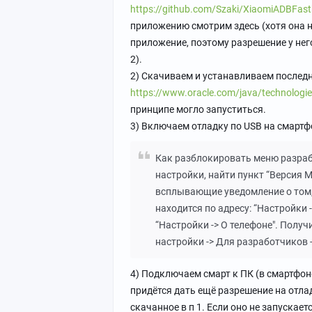
https://github.com/Szaki/XiaomiADBFastb
приложению смотрим здесь (хотя она на
приложение, поэтому разрешение у нег
2).
2) Скачиваем и устанавливаем после
https://www.oracle.com/java/technologie
принципе могло запуститься.
3) Включаем отладку по USB на смартф
Как разблокировать меню разрабо
настройки, найти пункт “Версия M
всплывающие уведомление о том, 
находится по адресу: “Настройки -
“Настройки -> О телефоне". Полу
настройки -> Для разработчиков 
4) Подключаем смарт к ПК (в смартфо
придётся дать ещё разрешение на отлад
скачанное в п 1. Если оно не запускае