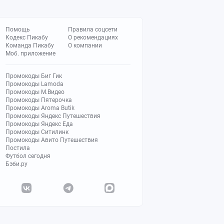
Помощь
Правила соцсети
Кодекс Пикабу
О рекомендациях
Команда Пикабу
О компании
Моб. приложение
Промокоды Биг Гик
Промокоды Lamoda
Промокоды М.Видео
Промокоды Пятерочка
Промокоды Aroma Butik
Промокоды Яндекс Путешествия
Промокоды Яндекс Еда
Промокоды Ситилинк
Промокоды Авито Путешествия
Постила
Футбол сегодня
Бэби.ру