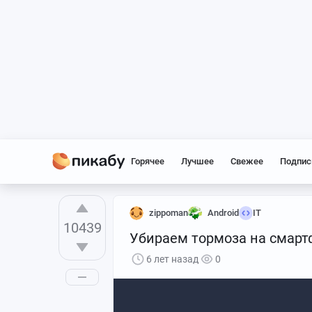
Горячее
Лучшее
Свежее
Подпис
zippoman
Android
IT
10439
Убираем тормоза на смарт
6 лет назад
0