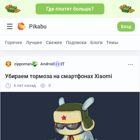
Где платят больше?
Pikabu
Вход
Горячее
Лучшее
Свежее
Подписки
Блоги
Темы
zippoman
Android
IT
Убираем тормоза на смартфонах Xiaomi
6 лет назад
0