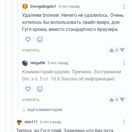
Dorogobogato1
6 лет назад
Удаляем browser. Ничего не удалилось. Очень
хотелось бы использовать свайп вверх, для
Гугл хрома, вместо стандартного браузера
0
HelgaRN
5 лет назад
Комментарий удален. Причина: Экстремизм
(пп. з п. 5 ст. 10.6 Закона об информации)
0
ещё комментарии
slon111
6 лет назад
Termux из Гугл плей. Заявлено что без рута