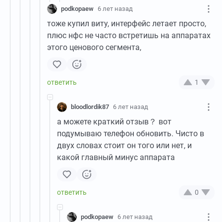
podkopaew
6 лет назад
тоже купил виту, интерфейс летает просто,
плюс нфс не часто встретишь на аппаратах
этого ценового сегмента,
1
bloodlordik87
6 лет назад
а можете краткий отзыв？ вот
подумываю телефон обновить. Чисто в
двух словах стоит он того или нет, и
какой главный минус аппарата
0
podkopaew
6 лет назад