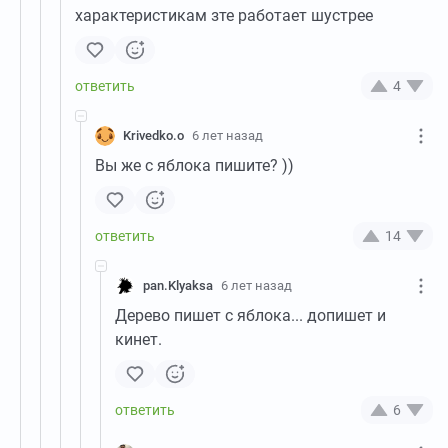
характеристикам зте работает шустрее
4
Krivedko.o
6 лет назад
Вы же с яблока пишите? ))
14
pan.Klyaksa
6 лет назад
Дерево пишет с яблока... допишет и
кинет.
6