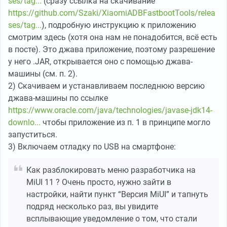
ses/tag...
(сразу ссылка на скачивание
https://github.com/Szaki/XiaomiADBFastbootTools/relea
ses/tag...
), подробную инструкцию к приложению
смотрим здесь (хотя она нам не понадобится, всё есть
в посте). Это джава приложение, поэтому разрешение
у него .JAR, открывается оно с помощью джава-
машины (см. п. 2).
2) Скачиваем и устанавливаем последнюю версию
джава-машины по ссылке
https://www.oracle.com/java/technologies/javase-jdk14-
downlo...
чтобы приложение из п. 1 в принципе могло
запуститься.
3) Включаем отладку по USB на смартфоне:
Как разблокировать меню разработчика на
MiUI 11 ? Очень просто, нужно зайти в
настройки, найти пункт “Версия MiUI” и тапнуть
подряд несколько раз, вы увидите
всплывающие уведомление о том, что стали