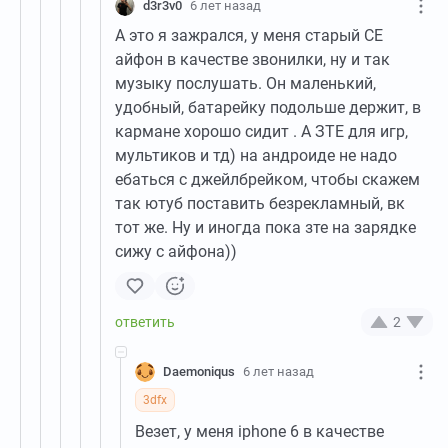
d3r3v0
6 лет назад
А это я зажрался, у меня старый СЕ
айфон в качестве звонилки, ну и так
музыку послушать. Он маленький,
удобный, батарейку подольше держит, в
кармане хорошо сидит . А ЗТЕ для игр,
мультиков и тд) на андроиде не надо
ебаться с джейлбрейком, чтобы скажем
так ютуб поставить безрекламный, вк
тот же. Ну и иногда пока зте на зарядке
сижу с айфона))
2
Daemoniqus
6 лет назад
3dfx
Везет, у меня iphone 6 в качестве