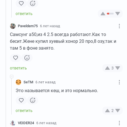
Paveldem75
6 лет назад
Самсунг а50,из 4 2.5 всегда работают.Как то
бесит.Жене купил хуевый хонор 20 про,8 озу,так и
там 5 в фоне занято.
3
SeTM
6 лет назад
Это называется кеш, и это нормально.
2
VEIDER24
6 лет назад