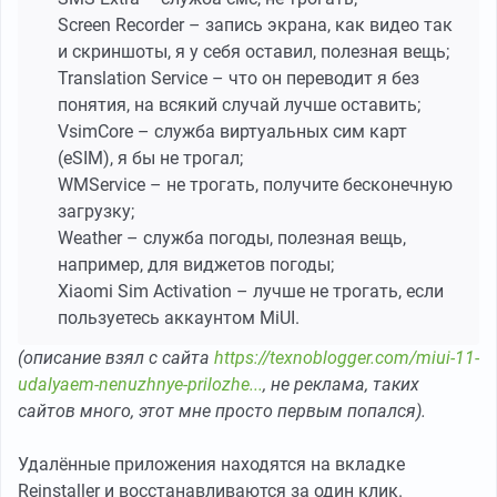
Screen Recorder – запись экрана, как видео так
и скриншоты, я у себя оставил, полезная вещь;
Translation Service – что он переводит я без
понятия, на всякий случай лучше оставить;
VsimCore – служба виртуальных сим карт
(eSIM), я бы не трогал;
WMService – не трогать, получите бесконечную
загрузку;
Weather – служба погоды, полезная вещь,
например, для виджетов погоды;
Xiaomi Sim Activation – лучше не трогать, если
пользуетесь аккаунтом MiUI.
(описание взял с сайта
https://texnoblogger.com/miui-11-
udalyaem-nenuzhnye-prilozhe...
, не реклама, таких
сайтов много, этот мне просто первым попался).
Удалённые приложения находятся на вкладке
Reinstaller и восстанавливаются за один клик.