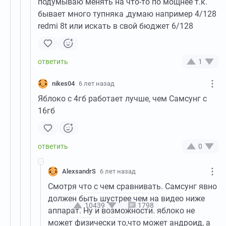
подумываю менять на что-то по мощнее т.к.
бывает много тупняка ,думаю например 4/128
redmi 8t или искать в свой бюджет 6/128
1
nikes04
6 лет назад
Яблоко с 4гб работает лучше, чем Самсунг с
16гб
0
AlexsandrS
6 лет назад
Смотря что с чем сравнивать. Самсунг явно
должен быть шустрее чем на видео ниже
10439
1798
аппарат. Ну и возможности. яблоко не
может физически то,что может андроид, а