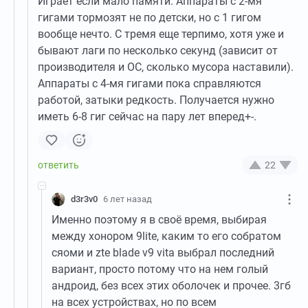
Играет если мало памяти. Аппараты с 2-мя
гигами тормозят не по детски, но с 1 гигом
вообще нечто. С тремя еще терпимо, хотя уже и
бывают лаги по несколько секунд (зависит от
производителя и ОС, сколько мусора наставили).
Аппараты с 4-мя гигами пока справляются
работой, затыки редкость. Получается нужно
иметь 6-8 гиг сейчас на пару лет вперед+-.
22
d3r3v0
6 лет назад
Именно поэтому я в своё время, выбирая
между хонором 9lite, каким то его собратом
сяоми и zte blade v9 vita выбрал последний
вариант, просто потому что на нем голый
андроид, без всех этих оболочек и прочее. 3гб
на всех устройствах, но по всем