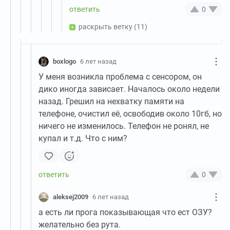
0
раскрыть ветку
(11)
boxlogo
6 лет назад
У меня возникла проблема с сенсором, он
дико иногда зависает. Началось около недели
назад. Грешил на нехватку памяти на
телефоне, очистил её, освободив около 10гб, но
ничего не изменилось. Телефон не ронял, не
купал и т.д. Что с ним?
0
aleksej2009
6 лет назад
а есть ли прога показывающая что ест ОЗУ?
желательно без рута.