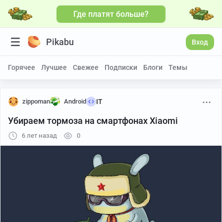
Где платят больше?
Pikabu
Вход
Горячее
Лучшее
Свежее
Подписки
Блоги
Темы
zippoman
Android
IT
Убираем тормоза на смартфонах Xiaomi
6 лет назад
0