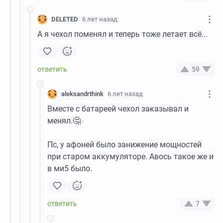
DELETED
6 лет назад
А я чехол поменял и теперь тоже летает всё...
59
aleksandrthink
6 лет назад
Вместе с батареей чехол заказывал и
менял.🤔
Пс, у афоней было занижение мощностей
при старом аккумуляторе. Авось такое же и
в ми5 было.
7