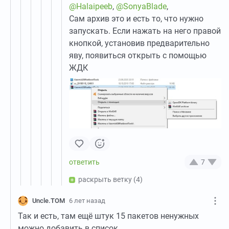
@Halaipeeb
,
@SonyaBlade
,
Сам архив это и есть то, что нужно
запускать. Если нажать на него правой
кнопкой, установив предварительно
яву, появиться открыть с помощью
ЖДК
7
раскрыть ветку
(4)
Uncle.TOM
6 лет назад
Так и есть, там ещё штук 15 пакетов ненужных
можно добавить в список.