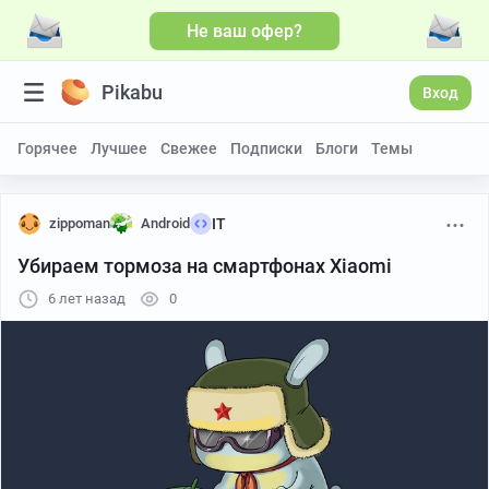
Не ваш офер?
Pikabu
Вход
Горячее
Лучшее
Свежее
Подписки
Блоги
Темы
zippoman
Android
IT
Убираем тормоза на смартфонах Xiaomi
6 лет назад
0