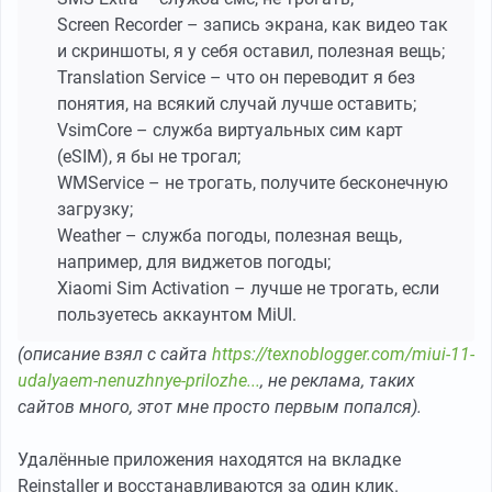
Screen Recorder – запись экрана, как видео так
и скриншоты, я у себя оставил, полезная вещь;
Translation Service – что он переводит я без
понятия, на всякий случай лучше оставить;
VsimCore – служба виртуальных сим карт
(eSIM), я бы не трогал;
WMService – не трогать, получите бесконечную
загрузку;
Weather – служба погоды, полезная вещь,
например, для виджетов погоды;
Xiaomi Sim Activation – лучше не трогать, если
пользуетесь аккаунтом MiUI.
(описание взял с сайта
https://texnoblogger.com/miui-11-
udalyaem-nenuzhnye-prilozhe...
, не реклама, таких
сайтов много, этот мне просто первым попался).
Удалённые приложения находятся на вкладке
Reinstaller и восстанавливаются за один клик.