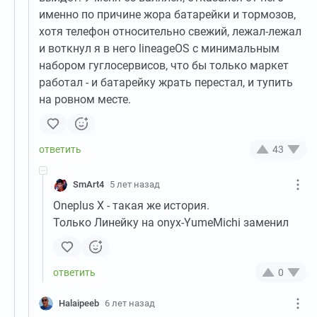
именно по причине жора батарейки и тормозов,
хотя телефон относительно свежий, лежал-лежал
и воткнул я в него lineageOS с минимальным
набором гуглосервисов, что бы только маркет
работал - и батарейку жрать перестал, и тупить
на ровном месте.
43
SmArt4
5 лет назад
Oneplus X - такая же история.
Только Линейку на onyx-YumeMichi заменил
0
Halaipeeb
6 лет назад