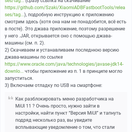
ses/tag...
(сразу ссылка на скачивание
https://github.com/Szaki/XiaomiADBFastbootTools/relea
ses/tag...
), подробную инструкцию к приложению
смотрим здесь (хотя она нам не понадобится, всё есть
в посте). Это джава приложение, поэтому разрешение
у него .JAR, открывается оно с помощью джава-
машины (см. п. 2).
2) Скачиваем и устанавливаем последнюю версию
джава-машины по ссылке
https://www.oracle.com/java/technologies/javase-jdk14-
downlo...
чтобы приложение из п. 1 в принципе могло
запуститься.
3) Включаем отладку по USB на смартфоне:
Как разблокировать меню разработчика на
MiUI 11 ? Очень просто, нужно зайти в
настройки, найти пункт “Версия MiUI” и тапнуть
подряд несколько раз, вы увидите
всплывающие уведомление о том, что стали