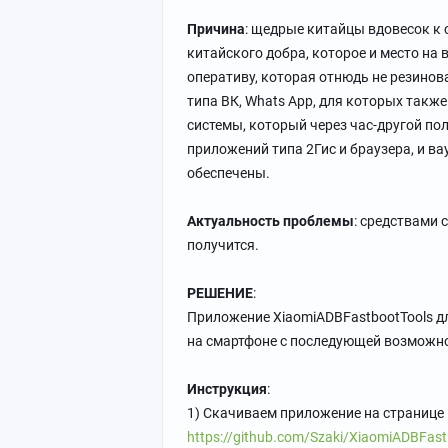
Причина
: щедрые китайцы вдовесок к
китайского добра, которое и место на 
оперативу, которая отнюдь не резинов
типа ВК, Whats App, для которых также
системы, который через час-другой по
приложений типа 2Гис и браузера, и ва
обеспечены.
Актуальность проблемы
: средствами 
получится.
РЕШЕНИЕ
:
Приложение XiaomiADBFastbootTools д
на смартфоне с последующей возможн
Инструкция
:
1) Скачиваем приложение на странице
https://github.com/Szaki/XiaomiADBFastb