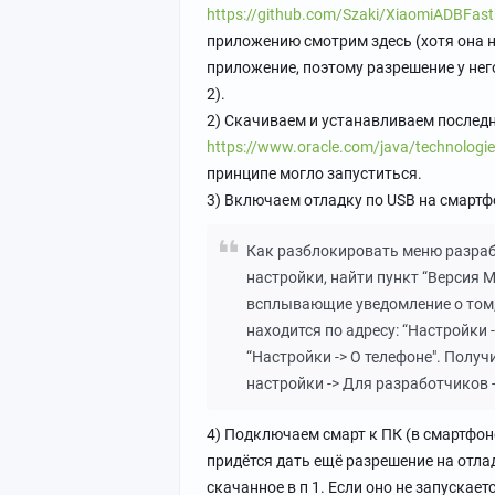
https://github.com/Szaki/XiaomiADBFastb
приложению смотрим здесь (хотя она на
приложение, поэтому разрешение у нег
2).
2) Скачиваем и устанавливаем после
https://www.oracle.com/java/technologie
принципе могло запуститься.
3) Включаем отладку по USB на смартф
Как разблокировать меню разрабо
настройки, найти пункт “Версия M
всплывающие уведомление о том, 
находится по адресу: “Настройки -
“Настройки -> О телефоне". Полу
настройки -> Для разработчиков 
4) Подключаем смарт к ПК (в смартфо
придётся дать ещё разрешение на отлад
скачанное в п 1. Если оно не запускае