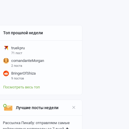
Топ прошлой недели
truekpru
71 пост
comandanteMorgan
2 поста
BringerOfShiza
9 постов
Посмотреть весь топ
Лучшие посты недели
Рассылка Пикабу: отправляем самые
🔥
рейтинговые материалы за 7 дней