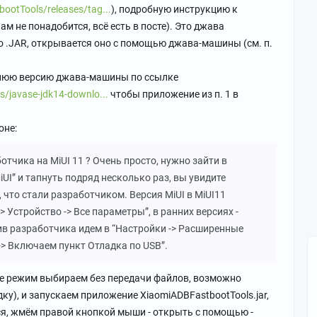
ootTools/releases/tag...
), подробную инструкцию к
м не понадобится, всё есть в посте). Это джава
о .JAR, открывается оно с помощью джава-машины (см. п.
днюю версию джава-машины по ссылке
s/javase-jdk14-downlo...
чтобы приложение из п. 1 в
оне:
тчика на MiUI 11 ? Очень просто, нужно зайти в
iUI” и тапнуть подряд несколько раз, вы увидите
что стали разработчиком. Версия MiUI в MiUI11
> Устройство -> Все параметры”, в ранних версиях -
чив разработчика идем в “Настройки -> Расширенные
-> Включаем пункт Отладка по USB”.
не режим выбираем без передачи файлов, возможно
ку), и запускаем приложение XiaomiADBFastbootTools.jar,
тся, жмём правой кнопкой мыши - открыть с помощью -