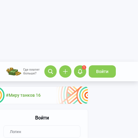
1
Войти
#Миру танков 16
Войти