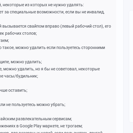
 некоторые из которых не нужно удалять:
ечает за специальные возможности, если вы не инвалид,
ый вызывается свайпом вправо (левый рабочий стол), его
ек рабочих столов;
гаем;
что такое, можно удалить если пользуетесь сторонними
нципе, можно удалить;
е, можно удалить, но я бы не советовал, некоторые
ые часы/будильник;
учше оставить;
если не пользуетесь можно убрать;
итайским развлекательным сервисам;
жениях в Google Play маркете, не трогаем;