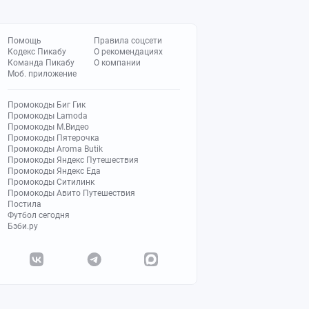
Помощь
Правила соцсети
Кодекс Пикабу
О рекомендациях
Команда Пикабу
О компании
Моб. приложение
Промокоды Биг Гик
Промокоды Lamoda
Промокоды М.Видео
Промокоды Пятерочка
Промокоды Aroma Butik
Промокоды Яндекс Путешествия
Промокоды Яндекс Еда
Промокоды Ситилинк
Промокоды Авито Путешествия
Постила
Футбол сегодня
Бэби.ру