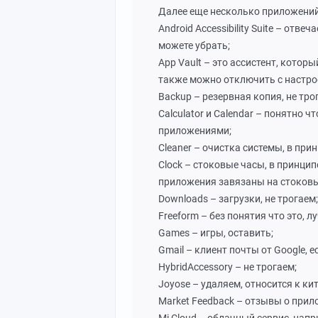
Далее еще несколько приложений,
Android Accessibility Suite – отв
можете убрать;
App Vault – это ассистент, котор
также можно отключить с настро
Backup – резервная копия, не тро
Calculator и Calendar – понятно 
приложениями;
Cleaner – очистка системы, в при
Clock – стоковые часы, в принцип
приложения завязаны на стоков
Downloads – загрузки, не трогаем;
Freeform – без понятия что это, л
Games – игры, оставить;
Gmail – клиент почты от Google, 
HybridAccessory – не трогаем;
Joyose – удаляем, относится к к
Market Feedback – отзывы о прило