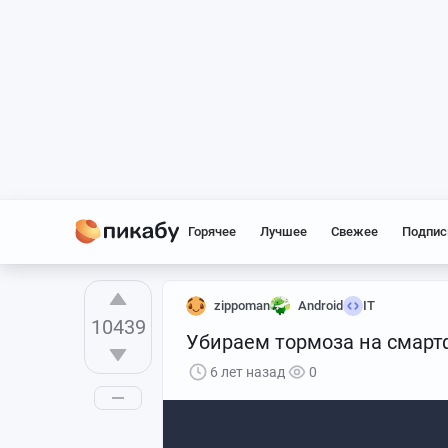
Горячее
Лучшее
Свежее
Подпис
zippoman
Android
IT
10439
Убираем тормоза на смарт
6 лет назад
0