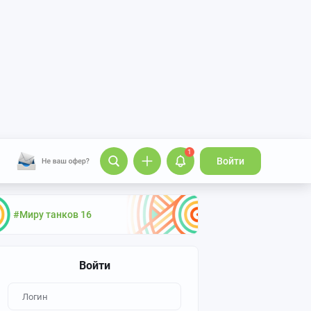
1
Войти
#Миру танков 16
Войти