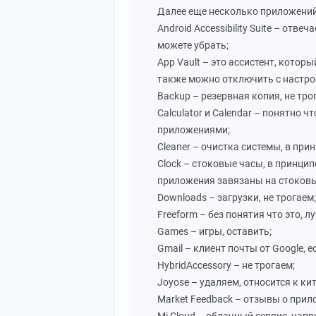
Далее еще несколько приложений,
Android Accessibility Suite – отв
можете убрать;
App Vault – это ассистент, котор
также можно отключить с настро
Backup – резервная копия, не тро
Calculator и Calendar – понятно 
приложениями;
Cleaner – очистка системы, в при
Clock – стоковые часы, в принцип
приложения завязаны на стоков
Downloads – загрузки, не трогаем;
Freeform – без понятия что это, л
Games – игры, оставить;
Gmail – клиент почты от Google, 
HybridAccessory – не трогаем;
Joyose – удаляем, относится к к
Market Feedback – отзывы о прило