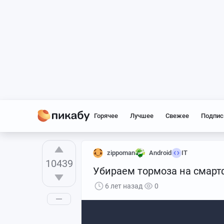
Горячее
Лучшее
Свежее
Подпис
zippoman
Android
IT
10439
Убираем тормоза на смарт
6 лет назад
0