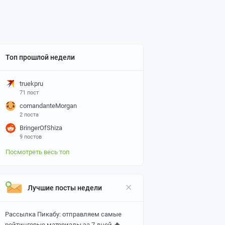
Топ прошлой недели
truekpru
71 пост
comandanteMorgan
2 поста
BringerOfShiza
9 постов
Посмотреть весь топ
Лучшие посты недели
Рассылка Пикабу: отправляем самые
🔥
рейтинговые материалы за 7 дней