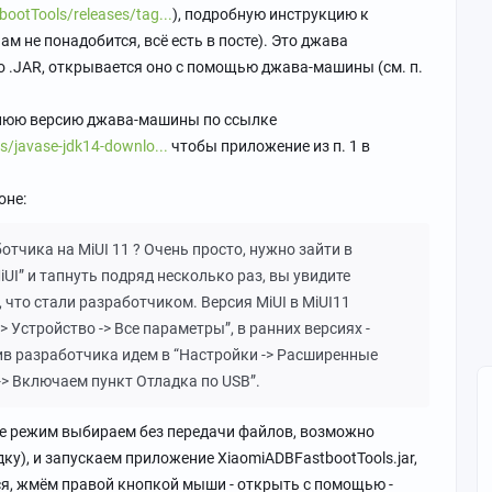
ootTools/releases/tag...
), подробную инструкцию к
м не понадобится, всё есть в посте). Это джава
о .JAR, открывается оно с помощью джава-машины (см. п.
днюю версию джава-машины по ссылке
s/javase-jdk14-downlo...
чтобы приложение из п. 1 в
оне:
тчика на MiUI 11 ? Очень просто, нужно зайти в
iUI” и тапнуть подряд несколько раз, вы увидите
что стали разработчиком. Версия MiUI в MiUI11
> Устройство -> Все параметры”, в ранних версиях -
чив разработчика идем в “Настройки -> Расширенные
-> Включаем пункт Отладка по USB”.
не режим выбираем без передачи файлов, возможно
ку), и запускаем приложение XiaomiADBFastbootTools.jar,
тся, жмём правой кнопкой мыши - открыть с помощью -