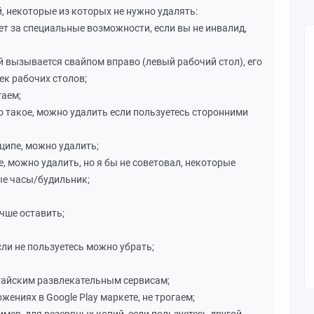
 некоторые из которых не нужно удалять:
ечает за специальные возможности, если вы не инвалид,
ый вызывается свайпом вправо (левый рабочий стол), его
ек рабочих столов;
гаем;
что такое, можно удалить если пользуетесь сторонними
нципе, можно удалить;
е, можно удалить, но я бы не советовал, некоторые
ые часы/будильник;
учше оставить;
если не пользуетесь можно убрать;
итайским развлекательным сервисам;
жениях в Google Play маркете, не трогаем;