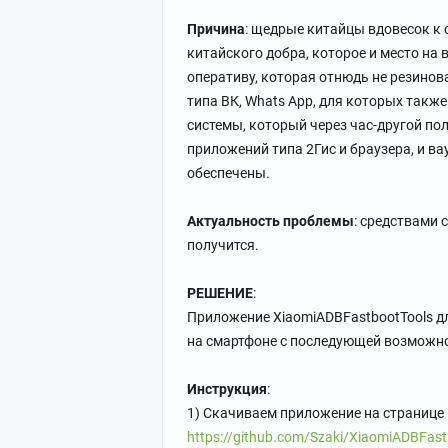
Причина
: щедрые китайцы вдовесок к
китайского добра, которое и место на 
оперативу, которая отнюдь не резинов
типа ВК, Whats App, для которых также
системы, который через час-другой по
приложений типа 2Гис и браузера, и ва
обеспечены.
Актуальность проблемы
: средствами 
получится.
РЕШЕНИЕ
:
Приложение XiaomiADBFastbootTools д
на смартфоне с последующей возможн
Инструкция
:
1) Скачиваем приложение на странице
https://github.com/Szaki/XiaomiADBFastb