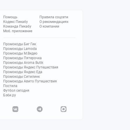
Помощь
Правила соцсети
Кодекс Пикабу
О рекомендациях
Команда Пикабу
О компании
Моб. приложение
Промокоды Биг Гик
Промокоды Lamoda
Промокоды М.Видео
Промокоды Пятерочка
Промокоды Aroma Butik
Промокоды Яндекс Путешествия
Промокоды Яндекс Еда
Промокоды Ситилинк
Промокоды Авито Путешествия
Постила
Футбол сегодня
Бэби.ру