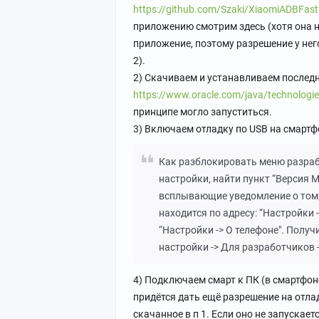
https://github.com/Szaki/XiaomiADBFastb
приложению смотрим здесь (хотя она на
приложение, поэтому разрешение у нег
2).
2) Скачиваем и устанавливаем после
https://www.oracle.com/java/technologie
принципе могло запуститься.
3) Включаем отладку по USB на смартф
Как разблокировать меню разрабо
настройки, найти пункт “Версия M
всплывающие уведомление о том, 
находится по адресу: “Настройки -
“Настройки -> О телефоне". Полу
настройки -> Для разработчиков 
4) Подключаем смарт к ПК (в смартфо
придётся дать ещё разрешение на отлад
скачанное в п 1. Если оно не запускае