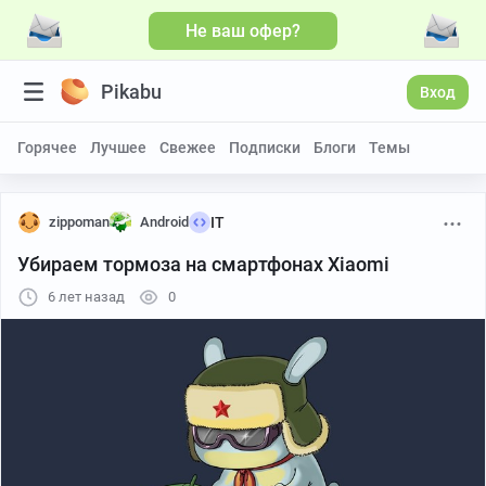
Не ваш офер?
Pikabu
Вход
Горячее
Лучшее
Свежее
Подписки
Блоги
Темы
zippoman
Android
IT
Убираем тормоза на смартфонах Xiaomi
6 лет назад
0