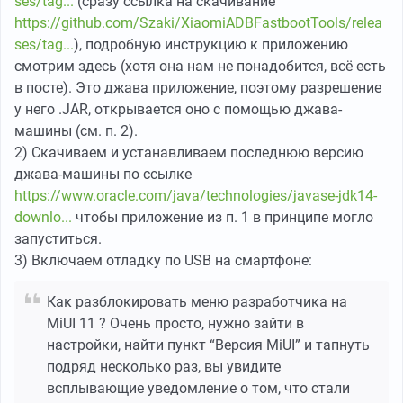
ses/tag...
(сразу ссылка на скачивание
https://github.com/Szaki/XiaomiADBFastbootTools/relea
ses/tag...
), подробную инструкцию к приложению
смотрим здесь (хотя она нам не понадобится, всё есть
в посте). Это джава приложение, поэтому разрешение
у него .JAR, открывается оно с помощью джава-
машины (см. п. 2).
2) Скачиваем и устанавливаем последнюю версию
джава-машины по ссылке
https://www.oracle.com/java/technologies/javase-jdk14-
downlo...
чтобы приложение из п. 1 в принципе могло
запуститься.
3) Включаем отладку по USB на смартфоне:
Как разблокировать меню разработчика на
MiUI 11 ? Очень просто, нужно зайти в
настройки, найти пункт “Версия MiUI” и тапнуть
подряд несколько раз, вы увидите
всплывающие уведомление о том, что стали