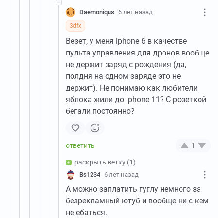
Daemoniqus
6 лет назад
3dfx
Везет, у меня iphone 6 в качестве
пульта управления для дронов вообще
не держит заряд с рождения (да,
полдня на одном заряде это не
держит). Не понимаю как любители
яблока жили до iphone 11? С розеткой
бегали постоянно?
1
раскрыть ветку
(1)
Bs1234
6 лет назад
А можно заплатить гуглу немного за
безрекламный ютуб и вообще ни с кем
не ебаться.