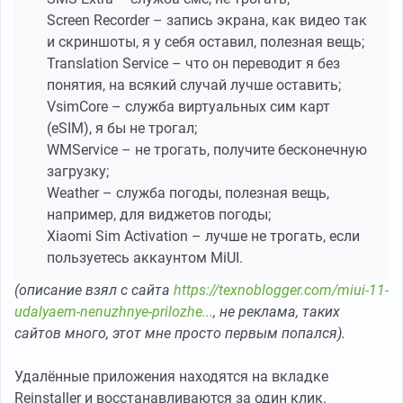
Screen Recorder – запись экрана, как видео так
и скриншоты, я у себя оставил, полезная вещь;
Translation Service – что он переводит я без
понятия, на всякий случай лучше оставить;
VsimCore – служба виртуальных сим карт
(eSIM), я бы не трогал;
WMService – не трогать, получите бесконечную
загрузку;
Weather – служба погоды, полезная вещь,
например, для виджетов погоды;
Xiaomi Sim Activation – лучше не трогать, если
пользуетесь аккаунтом MiUI.
(описание взял с сайта
https://texnoblogger.com/miui-11-
udalyaem-nenuzhnye-prilozhe...
, не реклама, таких
сайтов много, этот мне просто первым попался).
Удалённые приложения находятся на вкладке
Reinstaller и восстанавливаются за один клик.