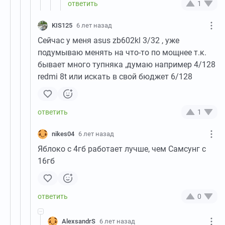
1
KIS125
6 лет назад
Сейчас у меня asus zb602kl 3/32 , уже
подумываю менять на что-то по мощнее т.к.
бывает много тупняка ,думаю например 4/128
redmi 8t или искать в свой бюджет 6/128
1
nikes04
6 лет назад
Яблоко с 4гб работает лучше, чем Самсунг с
16гб
0
AlexsandrS
6 лет назад