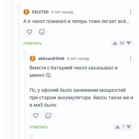
DELETED
6 лет назад
А я чехол поменял и теперь тоже летает всё...
59
aleksandrthink
6 лет назад
Вместе с батареей чехол заказывал и
менял.🤔
Пс, у афоней было занижение мощностей
при старом аккумуляторе. Авось такое же и
в ми5 было.
7