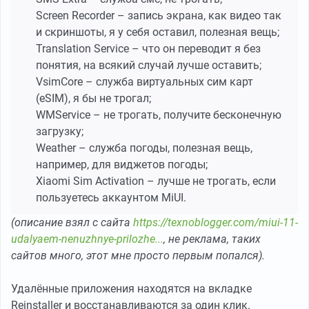
Screen Recorder – запись экрана, как видео так
и скриншоты, я у себя оставил, полезная вещь;
Translation Service – что он переводит я без
понятия, на всякий случай лучше оставить;
VsimCore – служба виртуальных сим карт
(eSIM), я бы не трогал;
WMService – не трогать, получите бесконечную
загрузку;
Weather – служба погоды, полезная вещь,
например, для виджетов погоды;
Xiaomi Sim Activation – лучше не трогать, если
пользуетесь аккаунтом MiUI.
(описание взял с сайта
https://texnoblogger.com/miui-11-
udalyaem-nenuzhnye-prilozhe...
, не реклама, таких
сайтов много, этот мне просто первым попался).
Удалённые приложения находятся на вкладке
Reinstaller и восстанавливаются за один клик.