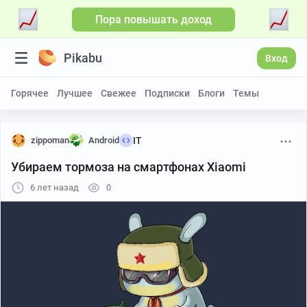
Пора повышать доход
Pikabu
Вход
Горячее
Лучшее
Свежее
Подписки
Блоги
Темы
zippoman
Android
IT
Убираем тормоза на смартфонах Xiaomi
6 лет назад
0