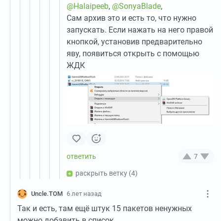
@Halaipeeb
,
@SonyaBlade
,
Сам архив это и есть то, что нужно
запускать. Если нажать на него правой
кнопкой, установив предварительно
яву, появиться открыть с помощью
ЖДК
7
раскрыть ветку
(4)
Uncle.TOM
6 лет назад
Так и есть, там ещё штук 15 пакетов ненужных
можно добавить в список.