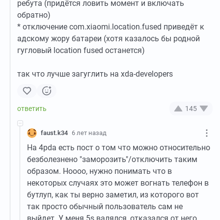
ребута (придётся ловить момент и включать
обратно)
* отключение com.xiaomi.location.fused приведёт к
адскому жору батареи (хотя казалось бы родной
гугловый location fused останется)
так что лучше загуглить на xda-developers
145
faust.k34
6 лет назад
На 4pda есть пост о том что можно относительно
безболезнено "заморозить"/отключить таким
образом. Ноооо, нужно понимать что в
некоторых случаях это может вогнать телефон в
бутлуп, как ты верно заметил, из которого вот
так просто обычный пользователь сам не
выйдет. У меня 5s валялся, отказался от него