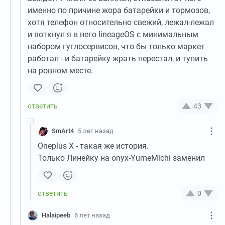
именно по причине жора батарейки и тормозов,
хотя телефон относительно свежий, лежал-лежал
и воткнул я в него lineageOS с минимальным
набором гуглосервисов, что бы только маркет
работал - и батарейку жрать перестал, и тупить
на ровном месте.
43
SmArt4
5 лет назад
Oneplus X - такая же история.
Только Линейку на onyx-YumeMichi заменил
0
Halaipeeb
6 лет назад