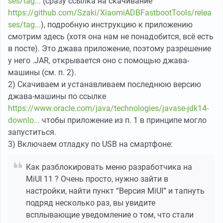
ses/tag...
(сразу ссылка на скачивание
https://github.com/Szaki/XiaomiADBFastbootTools/relea
ses/tag...
), подробную инструкцию к приложению
смотрим здесь (хотя она нам не понадобится, всё есть
в посте). Это джава приложение, поэтому разрешение
у него .JAR, открывается оно с помощью джава-
машины (см. п. 2).
2) Скачиваем и устанавливаем последнюю версию
джава-машины по ссылке
https://www.oracle.com/java/technologies/javase-jdk14-
downlo...
чтобы приложение из п. 1 в принципе могло
запуститься.
3) Включаем отладку по USB на смартфоне:
Как разблокировать меню разработчика на
MiUI 11 ? Очень просто, нужно зайти в
настройки, найти пункт “Версия MiUI” и тапнуть
подряд несколько раз, вы увидите
всплывающие уведомление о том, что стали