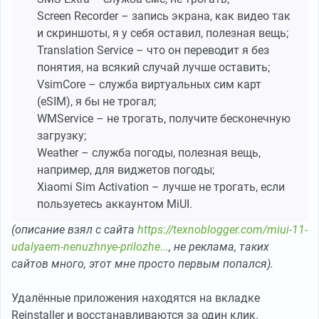
Screen Recorder – запись экрана, как видео так
и скриншоты, я у себя оставил, полезная вещь;
Translation Service – что он переводит я без
понятия, на всякий случай лучше оставить;
VsimCore – служба виртуальных сим карт
(eSIM), я бы не трогал;
WMService – не трогать, получите бесконечную
загрузку;
Weather – служба погоды, полезная вещь,
например, для виджетов погоды;
Xiaomi Sim Activation – лучше не трогать, если
пользуетесь аккаунтом MiUI.
(описание взял с сайта
https://texnoblogger.com/miui-11-
udalyaem-nenuzhnye-prilozhe...
, не реклама, таких
сайтов много, этот мне просто первым попался).
Удалённые приложения находятся на вкладке
Reinstaller и восстанавливаются за один клик.