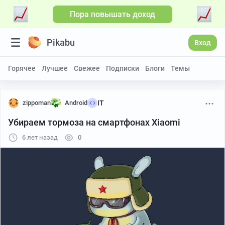
Пора повышать доход
Pikabu
Вход
Горячее
Лучшее
Свежее
Подписки
Блоги
Темы
zippoman
Android
IT
Убираем тормоза на смартфонах Xiaomi
6 лет назад
0