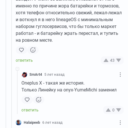
именно по причине жора батарейки и тормозов,
хотя телефон относительно свежий, лежал-лежал
и воткнул я в него lineageOS с минимальным
набором гуглосервисов, что бы только маркет
работал - и батарейку жрать перестал, и тупить
на ровном месте.
43
SmArt4
5 лет назад
Oneplus X - такая же история.
Только Линейку на onyx-YumeMichi заменил
0
Halaipeeb
6 лет назад