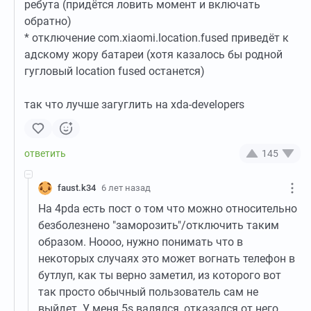
ребута (придётся ловить момент и включать
обратно)
* отключение com.xiaomi.location.fused приведёт к
адскому жору батареи (хотя казалось бы родной
гугловый location fused останется)
так что лучше загуглить на xda-developers
145
faust.k34
6 лет назад
На 4pda есть пост о том что можно относительно
безболезнено "заморозить"/отключить таким
образом. Ноооо, нужно понимать что в
некоторых случаях это может вогнать телефон в
бутлуп, как ты верно заметил, из которого вот
так просто обычный пользователь сам не
выйдет. У меня 5s валялся, отказался от него