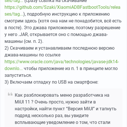
ses/tag...
(сразу ссылка на скачивание
https://github.com/Szaki/XiaomiADBFastbootTools/relea
ses/tag...
), подробную инструкцию к приложению
смотрим здесь (хотя она нам не понадобится, всё есть
в посте). Это джава приложение, поэтому разрешение
у него .JAR, открывается оно с помощью джава-
машины (см. п. 2).
2) Скачиваем и устанавливаем последнюю версию
джава-машины по ссылке
https://www.oracle.com/java/technologies/javase-jdk14-
downlo...
чтобы приложение из п. 1 в принципе могло
запуститься.
3) Включаем отладку по USB на смартфоне:
Как разблокировать меню разработчика на
MiUI 11 ? Очень просто, нужно зайти в
настройки, найти пункт “Версия MiUI” и тапнуть
подряд несколько раз, вы увидите
всплывающие уведомление о том, что стали