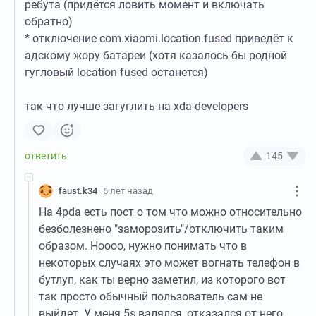
ребута (придётся ловить момент и включать
обратно)
* отключение com.xiaomi.location.fused приведёт к
адскому жору батареи (хотя казалось бы родной
гугловый location fused останется)
так что лучше загуглить на xda-developers
145
faust.k34
6 лет назад
На 4pda есть пост о том что можно относительно
безболезнено "заморозить"/отключить таким
образом. Ноооо, нужно понимать что в
некоторых случаях это может вогнать телефон в
бутлуп, как ты верно заметил, из которого вот
так просто обычный пользователь сам не
выйдет. У меня 5s валялся, отказался от него