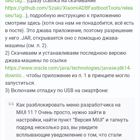
ses/tag...
(сразу ссылка на скачивание
https://github.com/Szaki/XiaomiADBFastbootTools/relea
ses/tag...
), подробную инструкцию к приложению
смотрим здесь (хотя она нам не понадобится, всё есть
в посте). Это джава приложение, поэтому разрешение
у него .JAR, открывается оно с помощью джава-
машины (см. п. 2).
2) Скачиваем и устанавливаем последнюю версию
джава-машины по ссылке
https://www.oracle.com/java/technologies/javase-jdk14-
downlo...
чтобы приложение из п. 1 в принципе могло
запуститься.
3) Включаем отладку по USB на смартфоне:
Как разблокировать меню разработчика на
MiUI 11 ? Очень просто, нужно зайти в
настройки, найти пункт “Версия MiUI” и тапнуть
подряд несколько раз, вы увидите
всплывающие уведомление о том, что стали