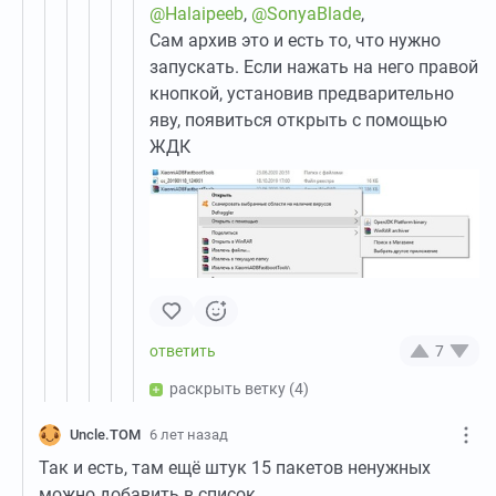
@Halaipeeb
,
@SonyaBlade
,
Сам архив это и есть то, что нужно
запускать. Если нажать на него правой
кнопкой, установив предварительно
яву, появиться открыть с помощью
ЖДК
7
раскрыть ветку
(4)
Uncle.TOM
6 лет назад
Так и есть, там ещё штук 15 пакетов ненужных
можно добавить в список.