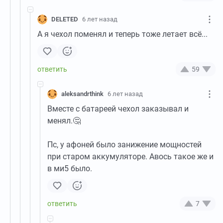
DELETED
6 лет назад
А я чехол поменял и теперь тоже летает всё...
59
aleksandrthink
6 лет назад
Вместе с батареей чехол заказывал и
менял.🤔
Пс, у афоней было занижение мощностей
при старом аккумуляторе. Авось такое же и
в ми5 было.
7