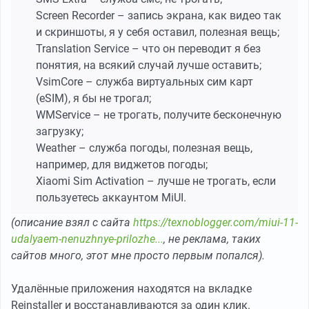
Screen Recorder – запись экрана, как видео так
и скриншоты, я у себя оставил, полезная вещь;
Translation Service – что он переводит я без
понятия, на всякий случай лучше оставить;
VsimCore – служба виртуальных сим карт
(eSIM), я бы не трогал;
WMService – не трогать, получите бесконечную
загрузку;
Weather – служба погоды, полезная вещь,
например, для виджетов погоды;
Xiaomi Sim Activation – лучше не трогать, если
пользуетесь аккаунтом MiUI.
(описание взял с сайта
https://texnoblogger.com/miui-11-
udalyaem-nenuzhnye-prilozhe...
, не реклама, таких
сайтов много, этот мне просто первым попался).
Удалённые приложения находятся на вкладке
Reinstaller и восстанавливаются за один клик.