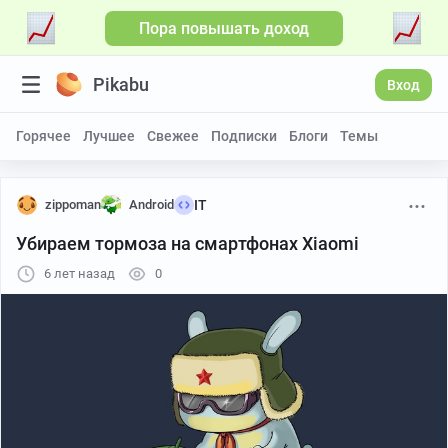
Пора повышать доход
Pikabu
Вход
Горячее
Лучшее
Свежее
Подписки
Блоги
Темы
zippoman
Android
IT
Убираем тормоза на смартфонах Xiaomi
6 лет назад
0