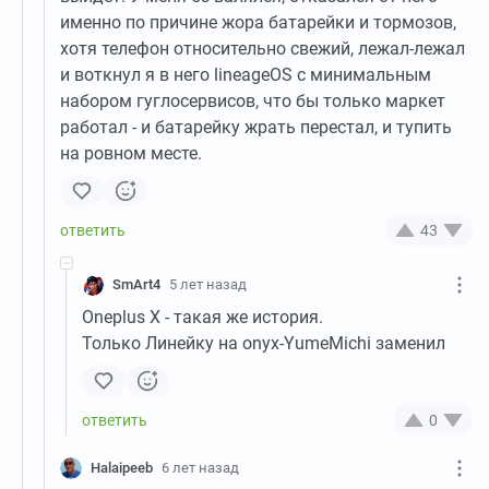
именно по причине жора батарейки и тормозов,
хотя телефон относительно свежий, лежал-лежал
и воткнул я в него lineageOS с минимальным
набором гуглосервисов, что бы только маркет
работал - и батарейку жрать перестал, и тупить
на ровном месте.
43
SmArt4
5 лет назад
Oneplus X - такая же история.
Только Линейку на onyx-YumeMichi заменил
0
Halaipeeb
6 лет назад