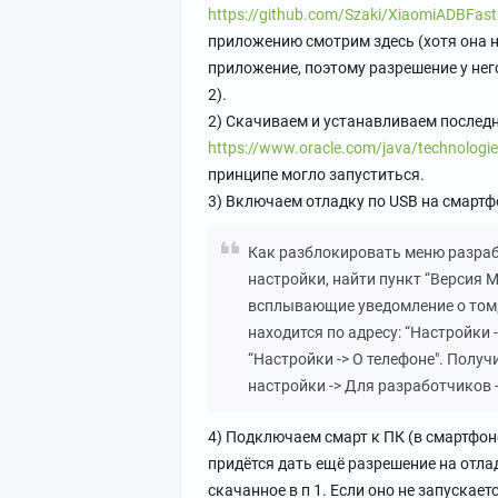
https://github.com/Szaki/XiaomiADBFastb
приложению смотрим здесь (хотя она на
приложение, поэтому разрешение у нег
2).
2) Скачиваем и устанавливаем после
https://www.oracle.com/java/technologie
принципе могло запуститься.
3) Включаем отладку по USB на смартф
Как разблокировать меню разрабо
настройки, найти пункт “Версия M
всплывающие уведомление о том, 
находится по адресу: “Настройки -
“Настройки -> О телефоне". Полу
настройки -> Для разработчиков 
4) Подключаем смарт к ПК (в смартфо
придётся дать ещё разрешение на отлад
скачанное в п 1. Если оно не запускае