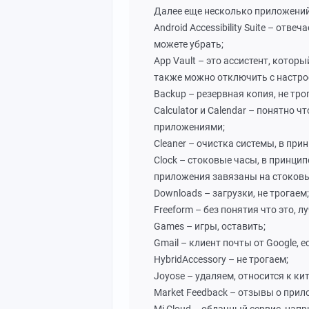
Далее еще несколько приложений,
Android Accessibility Suite – отв
можете убрать;
App Vault – это ассистент, котор
также можно отключить с настро
Backup – резервная копия, не тро
Calculator и Calendar – понятно 
приложениями;
Cleaner – очистка системы, в при
Clock – стоковые часы, в принцип
приложения завязаны на стоков
Downloads – загрузки, не трогаем;
Freeform – без понятия что это, л
Games – игры, оставить;
Gmail – клиент почты от Google, 
HybridAccessory – не трогаем;
Joyose – удаляем, относится к к
Market Feedback – отзывы о прило