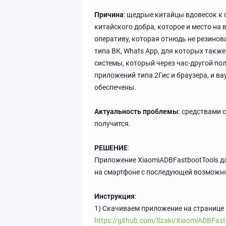
Причина
: щедрые китайцы вдовесок к
китайского добра, которое и место на 
оперативу, которая отнюдь не резинов
типа ВК, Whats App, для которых также
системы, который через час-другой по
приложений типа 2Гис и браузера, и ва
обеспечены.
Актуальность проблемы
: средствами 
получится.
РЕШЕНИЕ
:
Приложение XiaomiADBFastbootTools д
на смартфоне с последующей возможн
Инструкция
:
1) Скачиваем приложение на странице
https://github.com/Szaki/XiaomiADBFastb