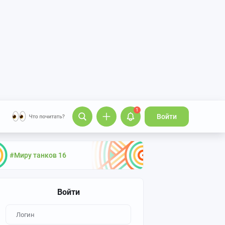
1
Войти
#Миру танков 16
Войти