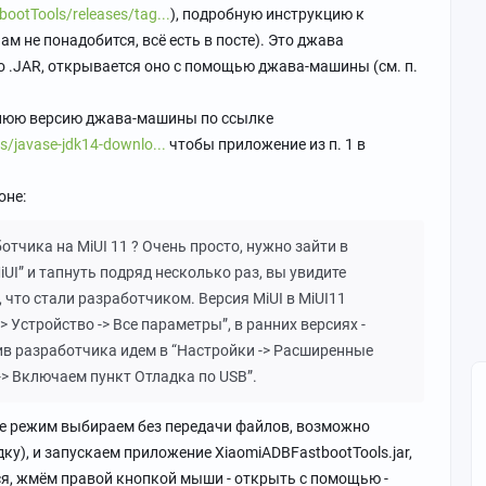
ootTools/releases/tag...
), подробную инструкцию к
м не понадобится, всё есть в посте). Это джава
о .JAR, открывается оно с помощью джава-машины (см. п.
днюю версию джава-машины по ссылке
s/javase-jdk14-downlo...
чтобы приложение из п. 1 в
оне:
тчика на MiUI 11 ? Очень просто, нужно зайти в
iUI” и тапнуть подряд несколько раз, вы увидите
что стали разработчиком. Версия MiUI в MiUI11
> Устройство -> Все параметры”, в ранних версиях -
чив разработчика идем в “Настройки -> Расширенные
-> Включаем пункт Отладка по USB”.
не режим выбираем без передачи файлов, возможно
ку), и запускаем приложение XiaomiADBFastbootTools.jar,
тся, жмём правой кнопкой мыши - открыть с помощью -