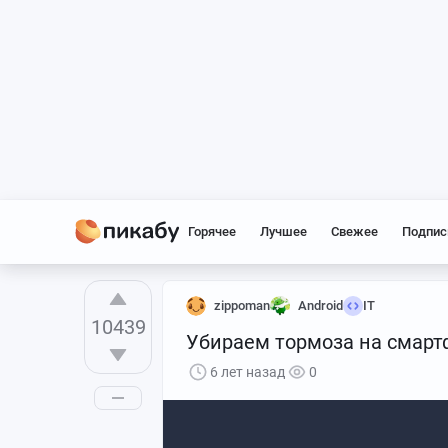
Горячее
Лучшее
Свежее
Подпис
zippoman
Android
IT
10439
Убираем тормоза на смарт
6 лет назад
0