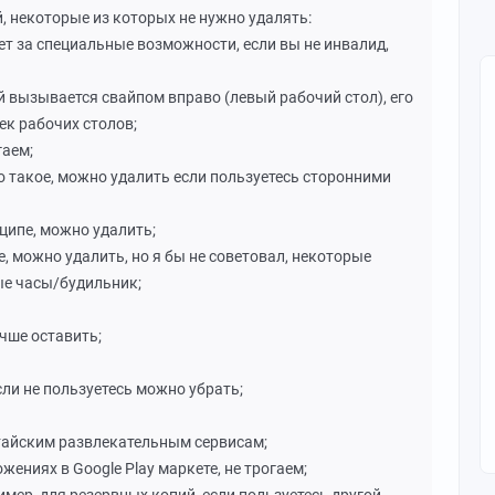
 некоторые из которых не нужно удалять:
ечает за специальные возможности, если вы не инвалид,
ый вызывается свайпом вправо (левый рабочий стол), его
ек рабочих столов;
гаем;
что такое, можно удалить если пользуетесь сторонними
нципе, можно удалить;
е, можно удалить, но я бы не советовал, некоторые
ые часы/будильник;
учше оставить;
если не пользуетесь можно убрать;
итайским развлекательным сервисам;
жениях в Google Play маркете, не трогаем;