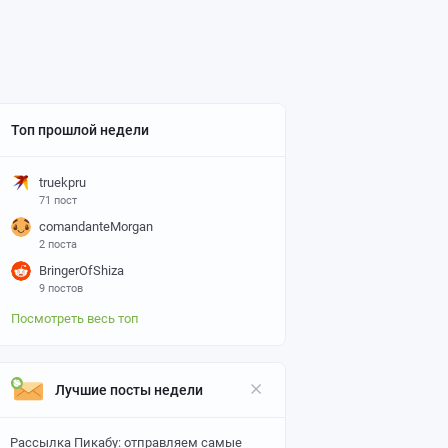
Топ прошлой недели
truekpru
71 пост
comandanteMorgan
2 поста
BringerOfShiza
9 постов
Посмотреть весь топ
Лучшие посты недели
Рассылка Пикабу: отправляем самые