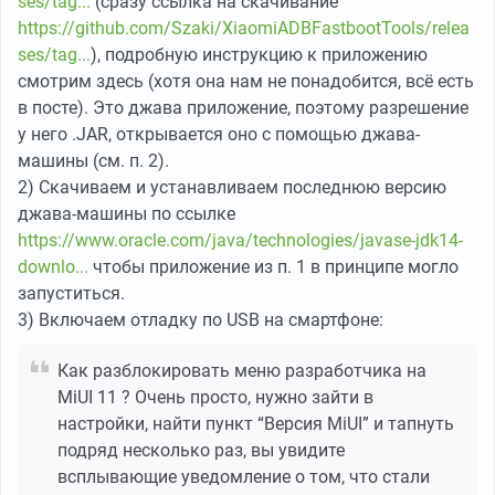
ses/tag...
(сразу ссылка на скачивание
https://github.com/Szaki/XiaomiADBFastbootTools/relea
ses/tag...
), подробную инструкцию к приложению
смотрим здесь (хотя она нам не понадобится, всё есть
в посте). Это джава приложение, поэтому разрешение
у него .JAR, открывается оно с помощью джава-
машины (см. п. 2).
2) Скачиваем и устанавливаем последнюю версию
джава-машины по ссылке
https://www.oracle.com/java/technologies/javase-jdk14-
downlo...
чтобы приложение из п. 1 в принципе могло
запуститься.
3) Включаем отладку по USB на смартфоне:
Как разблокировать меню разработчика на
MiUI 11 ? Очень просто, нужно зайти в
настройки, найти пункт “Версия MiUI” и тапнуть
подряд несколько раз, вы увидите
всплывающие уведомление о том, что стали