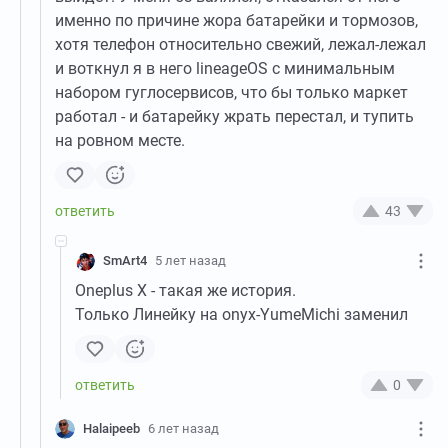
именно по причине жора батарейки и тормозов,
хотя телефон относительно свежий, лежал-лежал
и воткнул я в него lineageOS с минимальным
набором гуглосервисов, что бы только маркет
работал - и батарейку жрать перестал, и тупить
на ровном месте.
43
SmArt4
5 лет назад
Oneplus X - такая же история.
Только Линейку на onyx-YumeMichi заменил
0
Halaipeeb
6 лет назад