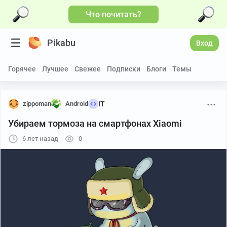
Что почитать?
Pikabu
Вход
Горячее
Лучшее
Свежее
Подписки
Блоги
Темы
zippoman
Android
IT
Убираем тормоза на смартфонах Xiaomi
6 лет назад
0