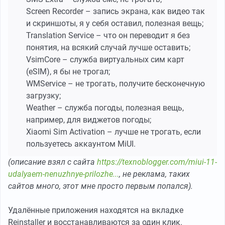
Screen Recorder – запись экрана, как видео так
и скриншоты, я у себя оставил, полезная вещь;
Translation Service – что он переводит я без
понятия, на всякий случай лучше оставить;
VsimCore – служба виртуальных сим карт
(eSIM), я бы не трогал;
WMService – не трогать, получите бесконечную
загрузку;
Weather – служба погоды, полезная вещь,
например, для виджетов погоды;
Xiaomi Sim Activation – лучше не трогать, если
пользуетесь аккаунтом MiUI.
(описание взял с сайта
https://texnoblogger.com/miui-11-
udalyaem-nenuzhnye-prilozhe...
, не реклама, таких
сайтов много, этот мне просто первым попался).
Удалённые приложения находятся на вкладке
Reinstaller и восстанавливаются за один клик.