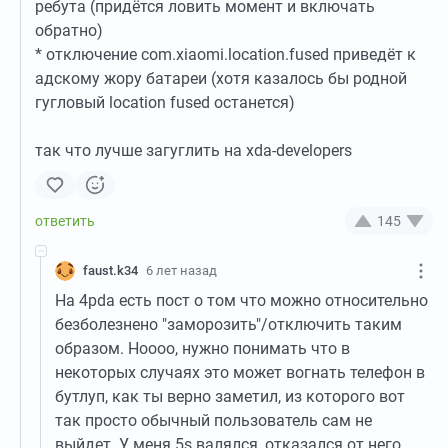
ребута (придётся ловить момент и включать
обратно)
* отключение com.xiaomi.location.fused приведёт к
адскому жору батареи (хотя казалось бы родной
гугловый location fused останется)
так что лучше загуглить на xda-developers
145
faust.k34
6 лет назад
На 4pda есть пост о том что можно относительно
безболезнено "заморозить"/отключить таким
образом. Ноооо, нужно понимать что в
некоторых случаях это может вогнать телефон в
бутлуп, как ты верно заметил, из которого вот
так просто обычный пользователь сам не
выйдет. У меня 5s валялся, отказался от него