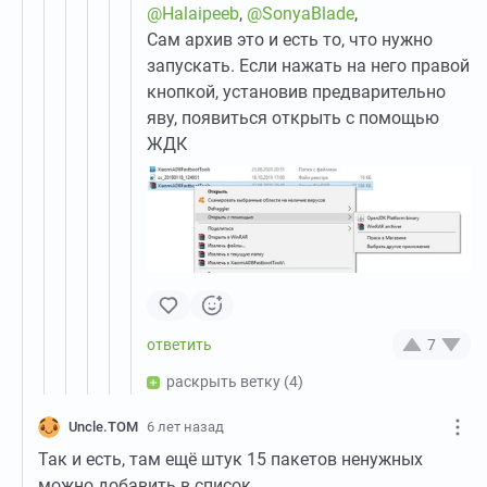
@Halaipeeb
,
@SonyaBlade
,
Сам архив это и есть то, что нужно
запускать. Если нажать на него правой
кнопкой, установив предварительно
яву, появиться открыть с помощью
ЖДК
7
раскрыть ветку
(4)
Uncle.TOM
6 лет назад
Так и есть, там ещё штук 15 пакетов ненужных
можно добавить в список.