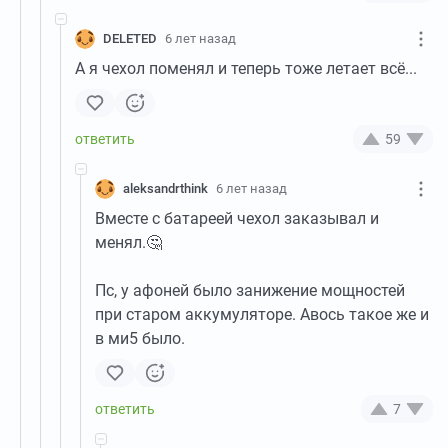
DELETED
6 лет назад
А я чехол поменял и теперь тоже летает всё...
59
aleksandrthink
6 лет назад
Вместе с батареей чехол заказывал и
менял.🤔
Пс, у афоней было занижение мощностей
при старом аккумуляторе. Авось такое же и
в ми5 было.
7