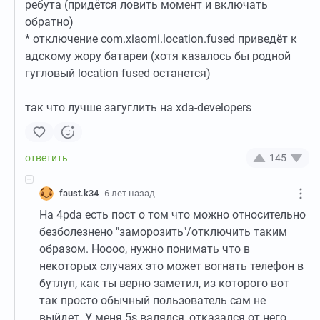
ребута (придётся ловить момент и включать
обратно)
* отключение com.xiaomi.location.fused приведёт к
адскому жору батареи (хотя казалось бы родной
гугловый location fused останется)
так что лучше загуглить на xda-developers
145
faust.k34
6 лет назад
На 4pda есть пост о том что можно относительно
безболезнено "заморозить"/отключить таким
образом. Ноооо, нужно понимать что в
некоторых случаях это может вогнать телефон в
бутлуп, как ты верно заметил, из которого вот
так просто обычный пользователь сам не
выйдет. У меня 5s валялся, отказался от него