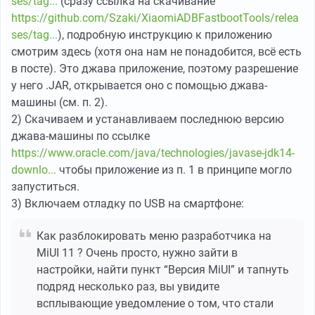
ses/tag...
(сразу ссылка на скачивание
https://github.com/Szaki/XiaomiADBFastbootTools/relea
ses/tag...
), подробную инструкцию к приложению
смотрим здесь (хотя она нам не понадобится, всё есть
в посте). Это джава приложение, поэтому разрешение
у него .JAR, открывается оно с помощью джава-
машины (см. п. 2).
2) Скачиваем и устанавливаем последнюю версию
джава-машины по ссылке
https://www.oracle.com/java/technologies/javase-jdk14-
downlo...
чтобы приложение из п. 1 в принципе могло
запуститься.
3) Включаем отладку по USB на смартфоне:
Как разблокировать меню разработчика на
MiUI 11 ? Очень просто, нужно зайти в
настройки, найти пункт “Версия MiUI” и тапнуть
подряд несколько раз, вы увидите
всплывающие уведомление о том, что стали