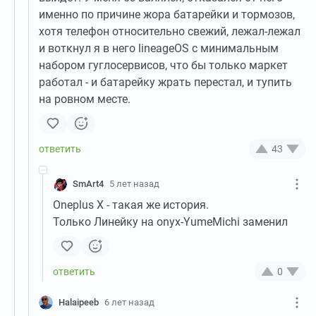
именно по причине жора батарейки и тормозов,
хотя телефон относительно свежий, лежал-лежал
и воткнул я в него lineageOS с минимальным
набором гуглосервисов, что бы только маркет
работал - и батарейку жрать перестал, и тупить
на ровном месте.
43
SmArt4
5 лет назад
Oneplus X - такая же история.
Только Линейку на onyx-YumeMichi заменил
0
Halaipeeb
6 лет назад