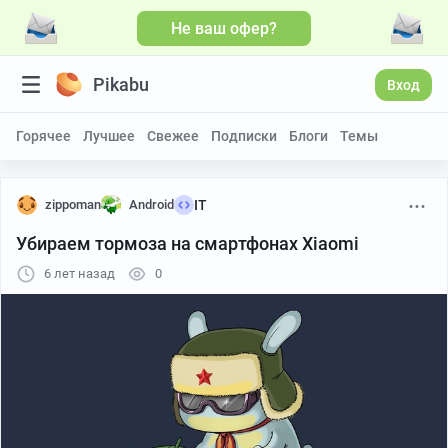
Не ваш офер?
Pikabu
Вход
Горячее
Лучшее
Свежее
Подписки
Блоги
Темы
zippoman
Android
IT
Убираем тормоза на смартфонах Xiaomi
6 лет назад
0