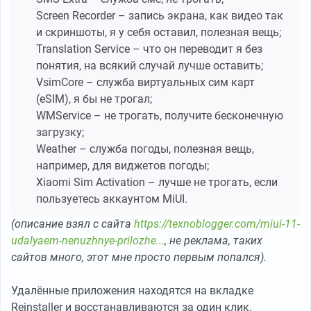
Screen Recorder – запись экрана, как видео так
и скриншоты, я у себя оставил, полезная вещь;
Translation Service – что он переводит я без
понятия, на всякий случай лучше оставить;
VsimCore – служба виртуальных сим карт
(eSIM), я бы не трогал;
WMService – не трогать, получите бесконечную
загрузку;
Weather – служба погоды, полезная вещь,
например, для виджетов погоды;
Xiaomi Sim Activation – лучше не трогать, если
пользуетесь аккаунтом MiUI.
(описание взял с сайта
https://texnoblogger.com/miui-11-
udalyaem-nenuzhnye-prilozhe...
, не реклама, таких
сайтов много, этот мне просто первым попался).
Удалённые приложения находятся на вкладке
Reinstaller и восстанавливаются за один клик.