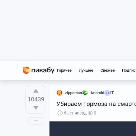
Горячее
Лучшее
Свежее
Подпис
zippoman
Android
IT
10439
Убираем тормоза на смарт
6 лет назад
0