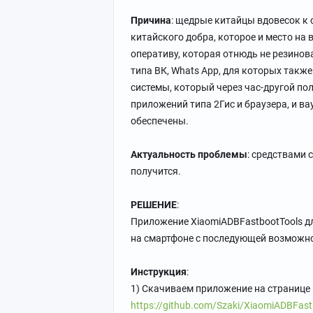
Причина
: щедрые китайцы вдовесок к
китайского добра, которое и место на 
оперативу, которая отнюдь не резинов
типа ВК, Whats App, для которых также
системы, который через час-другой по
приложений типа 2Гис и браузера, и ва
обеспечены.
Актуальность проблемы
: средствами 
получится.
РЕШЕНИЕ
:
Приложение XiaomiADBFastbootTools д
на смартфоне с последующей возможн
Инструкция
:
1) Скачиваем приложение на странице
https://github.com/Szaki/XiaomiADBFastb