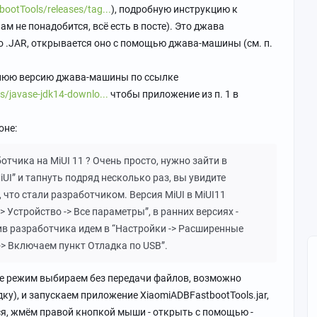
ootTools/releases/tag...
), подробную инструкцию к
м не понадобится, всё есть в посте). Это джава
о .JAR, открывается оно с помощью джава-машины (см. п.
днюю версию джава-машины по ссылке
s/javase-jdk14-downlo...
чтобы приложение из п. 1 в
оне:
тчика на MiUI 11 ? Очень просто, нужно зайти в
iUI” и тапнуть подряд несколько раз, вы увидите
что стали разработчиком. Версия MiUI в MiUI11
> Устройство -> Все параметры”, в ранних версиях -
чив разработчика идем в “Настройки -> Расширенные
-> Включаем пункт Отладка по USB”.
не режим выбираем без передачи файлов, возможно
ку), и запускаем приложение XiaomiADBFastbootTools.jar,
тся, жмём правой кнопкой мыши - открыть с помощью -