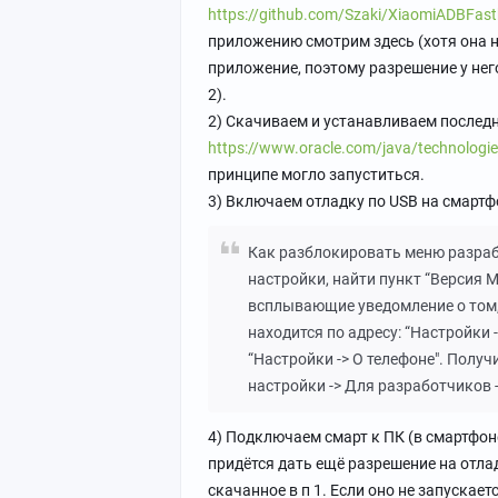
https://github.com/Szaki/XiaomiADBFastb
приложению смотрим здесь (хотя она на
приложение, поэтому разрешение у нег
2).
2) Скачиваем и устанавливаем после
https://www.oracle.com/java/technologie
принципе могло запуститься.
3) Включаем отладку по USB на смартф
Как разблокировать меню разрабо
настройки, найти пункт “Версия M
всплывающие уведомление о том, 
находится по адресу: “Настройки -
“Настройки -> О телефоне". Полу
настройки -> Для разработчиков 
4) Подключаем смарт к ПК (в смартфо
придётся дать ещё разрешение на отлад
скачанное в п 1. Если оно не запускае