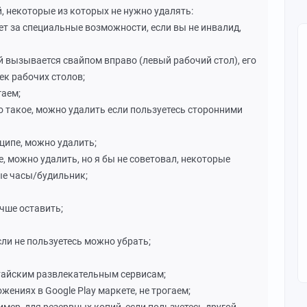
 некоторые из которых не нужно удалять:
ечает за специальные возможности, если вы не инвалид,
ый вызывается свайпом вправо (левый рабочий стол), его
ек рабочих столов;
гаем;
что такое, можно удалить если пользуетесь сторонними
нципе, можно удалить;
е, можно удалить, но я бы не советовал, некоторые
ые часы/будильник;
учше оставить;
если не пользуетесь можно убрать;
итайским развлекательным сервисам;
жениях в Google Play маркете, не трогаем;