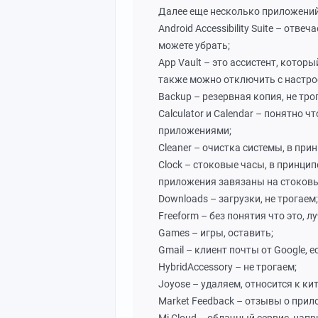
Далее еще несколько приложений,
Android Accessibility Suite – отв
можете убрать;
App Vault – это ассистент, котор
также можно отключить с настро
Backup – резервная копия, не тро
Calculator и Calendar – понятно 
приложениями;
Cleaner – очистка системы, в при
Clock – стоковые часы, в принцип
приложения завязаны на стоков
Downloads – загрузки, не трогаем;
Freeform – без понятия что это, л
Games – игры, оставить;
Gmail – клиент почты от Google, 
HybridAccessory – не трогаем;
Joyose – удаляем, относится к к
Market Feedback – отзывы о прило