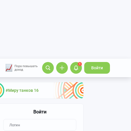
1
Войти
#Миру танков 16
Войти