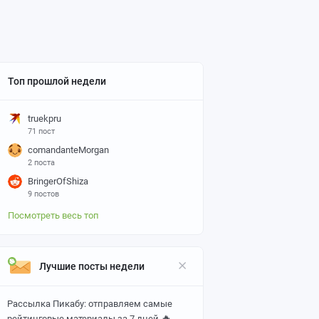
Топ прошлой недели
truekpru
71 пост
comandanteMorgan
2 поста
BringerOfShiza
9 постов
Посмотреть весь топ
Лучшие посты недели
Рассылка Пикабу: отправляем самые
🔥
рейтинговые материалы за 7 дней