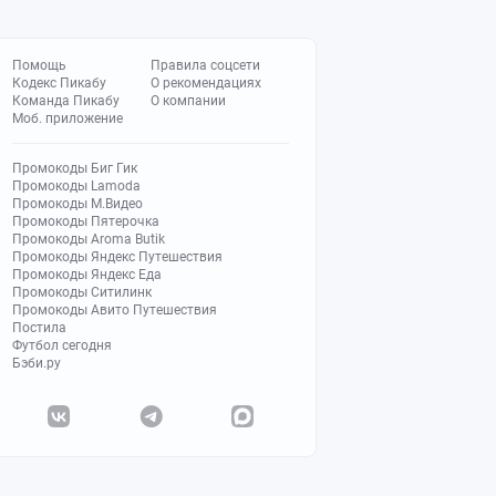
Помощь
Правила соцсети
Кодекс Пикабу
О рекомендациях
Команда Пикабу
О компании
Моб. приложение
Промокоды Биг Гик
Промокоды Lamoda
Промокоды М.Видео
Промокоды Пятерочка
Промокоды Aroma Butik
Промокоды Яндекс Путешествия
Промокоды Яндекс Еда
Промокоды Ситилинк
Промокоды Авито Путешествия
Постила
Футбол сегодня
Бэби.ру