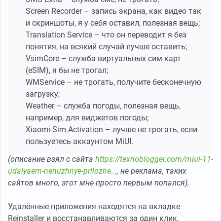
Screen Recorder – запись экрана, как видео так
и скриншоты, я у себя оставил, полезная вещь;
Translation Service – что он переводит я без
понятия, на всякий случай лучше оставить;
VsimCore – служба виртуальных сим карт
(eSIM), я бы не трогал;
WMService – не трогать, получите бесконечную
загрузку;
Weather – служба погоды, полезная вещь,
например, для виджетов погоды;
Xiaomi Sim Activation – лучше не трогать, если
пользуетесь аккаунтом MiUI.
(описание взял с сайта
https://texnoblogger.com/miui-11-
udalyaem-nenuzhnye-prilozhe...
, не реклама, таких
сайтов много, этот мне просто первым попался).
Удалённые приложения находятся на вкладке
Reinstaller и восстанавливаются за один клик.