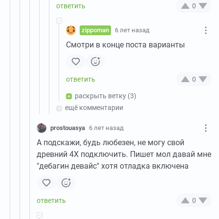
0
zippoman
6 лет назад
Смотри в конце поста варианты
0
раскрыть ветку
(3)
ещё комментарии
prostouasya
6 лет назад
А подскажи, будь любезен, не могу свой
древний 4X подключить. Пишет мол давай мне
"дебагин девайс" хотя отладка включена
0