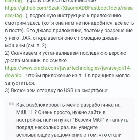
ses/tag...
(сразу ссылка на скачивание
https://github.com/Szaki/XiaomiADBFastbootTools/relea
ses/tag...
), подробную инструкцию к приложению
смотрим здесь (хотя она нам не понадобится, всё есть
в посте). Это джава приложение, поэтому разрешение
у него .JAR, открывается оно с помощью джава-
машины (см. п. 2).
2) Скачиваем и устанавливаем последнюю версию
джава-машины по ссылке
https://www.oracle.com/java/technologies/javase-jdk14-
downlo...
чтобы приложение из п. 1 в принципе могло
запуститься.
3) Включаем отладку по USB на смартфоне:
Как разблокировать меню разработчика на
MiUI 11 ? Очень просто, нужно зайти в
настройки, найти пункт “Версия MiUI” и тапнуть
подряд несколько раз, вы увидите
всплывающие уведомление о том, что стали