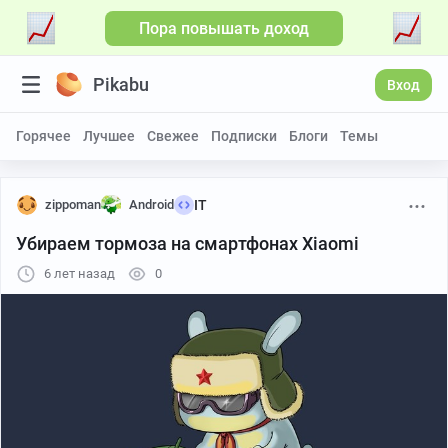
Пора повышать доход
Pikabu
Вход
Горячее
Лучшее
Свежее
Подписки
Блоги
Темы
zippoman
Android
IT
Убираем тормоза на смартфонах Xiaomi
6 лет назад
0