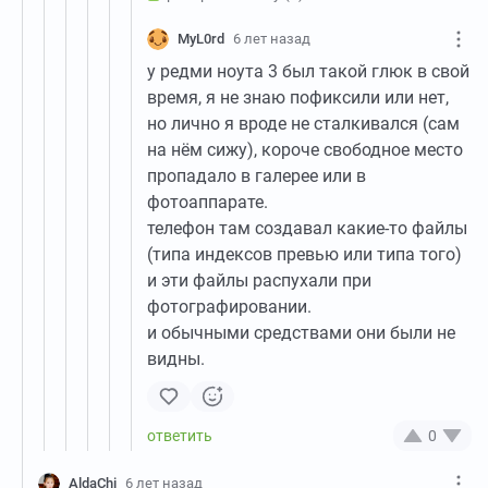
MyL0rd
6 лет назад
у редми ноута 3 был такой глюк в свой
время, я не знаю пофиксили или нет,
но лично я вроде не сталкивался (сам
на нём сижу), короче свободное место
пропадало в галерее или в
фотоаппарате.
телефон там создавал какие-то файлы
(типа индексов превью или типа того)
и эти файлы распухали при
фотографировании.
и обычными средствами они были не
видны.
0
AldaChi
6 лет назад