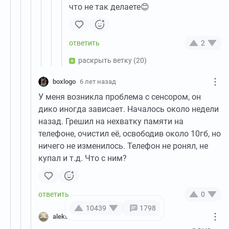
что не так делаете😊
2
раскрыть ветку
(20)
boxlogo
6 лет назад
У меня возникла проблема с сенсором, он
дико иногда зависает. Началось около недели
назад. Грешил на нехватку памяти на
телефоне, очистил её, освободив около 10гб, но
ничего не изменилось. Телефон не ронял, не
купал и т.д. Что с ним?
0
10439
1798
aleksej2009
6 лет назад