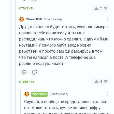
2
Shewolf58
6 лет назад
Друг, а сколько будет стоить, если например я
позвоню тебе по ватсапу и ты мне
распадалишь что нужно сделать с двумя 8-ми
ноутами? У самого ми9т вроде ровно
работает. Я просто сам х.й разберусь в том,
что ты написал в посте. А телефоны оба
реально подтупливают.
4
zippoman
6 лет назад
Слушай, я вообще не представляю сколько
это может стоить, лучше напиши цифру
которая твоим возможностям и ожиданиям