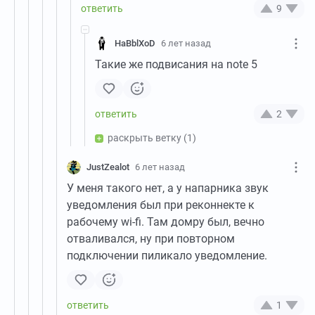
9
HaBblXoD
6 лет назад
Такие же подвисания на note 5
2
раскрыть ветку
(1)
JustZealot
6 лет назад
У меня такого нет, а у напарника звук
уведомления был при реконнекте к
рабочему wi-fi. Там домру был, вечно
отваливался, ну при повторном
подключении пиликало уведомление.
1