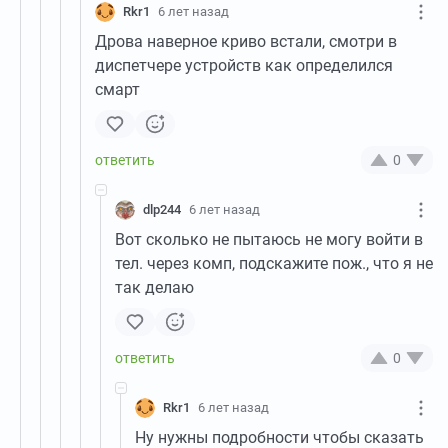
Rkr1
6 лет назад
Дрова наверное криво встали, смотри в
диспетчере устройств как определился
смарт
0
dlp244
6 лет назад
Вот сколько не пытаюсь не могу войти в
тел. через комп, подскажите пож., что я не
так делаю
0
Rkr1
6 лет назад
Ну нужны подробности чтобы сказать