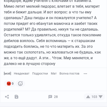
коридоре, ждем учителя с ключами от кабинета.
Мимо летит мелкий пидорас, влетает в тебя, материт
тебя и бежит дальше. И вот вопрос: а что ты ему
сделаешь? Даш пизды и он пожалуется учителю? А
потом придет его ебанутая мамочка и заебет твоих
родителей? М? Да правильно, нихуя ты не сделаешь.
Остается только удивляться, откуда такое поколение
дебилов взялось. Себя вспомнишь — к старшакам
подходить боялись, не то что материть их. За это
можно так схлопотать, но жаловаться не будешь, как
же, а то ещё дадут. А эти... Чтож. Мир меняется, и
далеко не в лучшую сторону
[моё]
Неадекват
Подростки
Мат
Волна постов
9
28
103