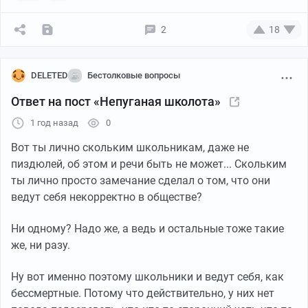
остановке. Не суть. Мы опять выходили, как и
прошлый раз, на одной и той же остановке, они вышли
2
18
и встали, я же вышел и пошел их сторону (не потому
что хотел что-то сказать, просто дом у меня в той
стороне). Они оба обернулись, я уставился одному из
DELETED
Бестолковые вопросы
них в глаза и их блаженные лица озарились
Ответ на пост «Непуганая школота»
хтоническим страхом, они попятились назад, один
уебался о стойку остановки, второй за арматурину
1 год назад
0
зацепился и тоже ебнулся. Ни слов, ни мата, вообще
Вот ты лично скольким школьникам, даже не
ничего, я прошел мимо и в этот раз мне ничего не
пиздюлей, об этом и речи быть не может... Скольким
кричали вслед. Пусть среди них не было того, кому
ты лично просто замечание сделал о том, что они
пиздюлина в прошлый раз попала, но чего греха
ведут себя некорректно в обществе?
таить, я был рад внутренне, хоть внешне этого не
показывал.
Ни одному? Надо же, а ведь и остальные тоже такие
же, ни разу.
Ну вот именно поэтому школьники и ведут себя, как
бессмертные. Потому что действительно, у них нет