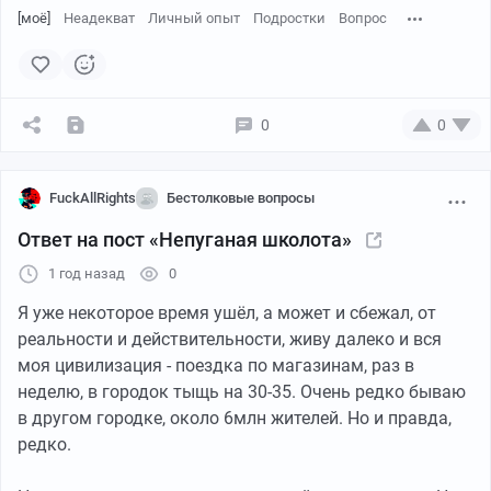
[моё]
Неадекват
Личный опыт
Подростки
Вопрос
0
0
Непуганая (и вечно подтекающая) школота
FuckAllRights
Бестолковые вопросы
Вижу в Москве непуганую школоту (6-11 классы),
Ответ на пост «Непуганая школота»
ведущую себя как последние идиоты: громкий мат в
1 год назад
0
общественных местах, опасные игры на эскалаторах,
вейпы в лицо прохожим, бычья реакция на замечания.
Я уже некоторое время ушёл, а может и сбежал, от
И всё это время они явно какаются поносом – их
реальности и действительности, живу далеко и вся
самоуверенность граничит с клинической тупостью.
моя цивилизация - поездка по магазинам, раз в
неделю, в городок тыщь на 30-35. Очень редко бываю
Сон товарища:
в другом городке, около 6млн жителей. Но и правда,
В лифт ТЦ с ним и женой вваливаются четверо
редко.
подтекающих подростков (3 девочки, парень). Две
девочки, не стесняясь, поливают матом