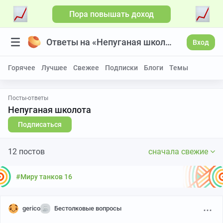
Пора повышать доход
Ответы на «Непуганая школота»
Вход
Горячее
Лучшее
Свежее
Подписки
Блоги
Темы
Посты-ответы
Непуганая школота
Подписаться
12 постов
сначала свежие
#Миру танков 16
gerico
Бестолковые вопросы