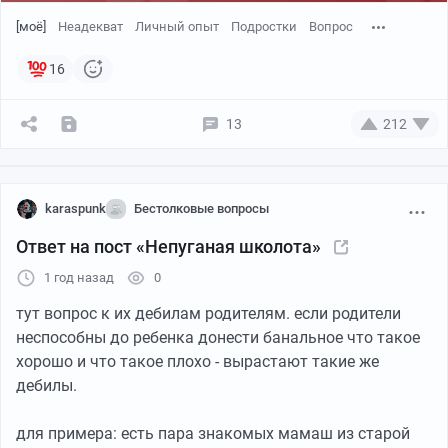
в вас говорит. Зависть к молодости.
[моё]
Неадекват
Личный опыт
Подростки
Вопрос
16
13
212
karaspunk
Бестолковые вопросы
Ответ на пост «Непуганая школота»
1 год назад
0
тут вопрос к их дебилам родителям. если родители
неспособны до ребенка донести банальное что такое
хорошо и что такое плохо - вырастают такие же
дебилы.
для примера: есть пара знакомых мамаш из старой