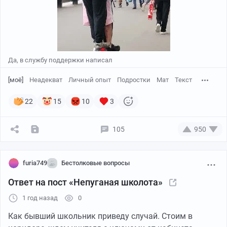
Да, в службу поддержки написал
[моё]
Неадекват
Личный опыт
Подростки
Мат
Текст
22
15
10
3
105
950
furia749
Бестолковые вопросы
Ответ на пост «Непуганая школота»
1 год назад
0
Как бывший школьник приведу случай. Стоим в