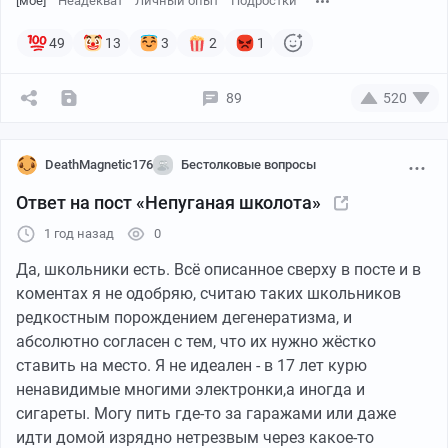
[моё]
Неадекват
Личный опыт
Подростки
49
13
3
2
1
89
520
DeathMagnetic176
Бестолковые вопросы
Ответ на пост «Непуганая школота»
1 год назад
0
Да, школьники есть. Всё описанное сверху в посте и в
коментах я не одобряю, считаю таких школьников
редкостным порождением дегенератизма, и
абсолютно согласен с тем, что их нужно жёстко
ставить на место. Я не идеален - в 17 лет курю
ненавидимые многими электронки,а иногда и
сигареты. Могу пить где-то за гаражами или даже
идти домой изрядно нетрезвым через какое-то