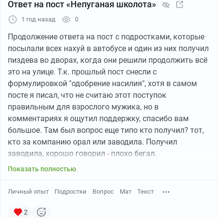
Ответ на пост «Непуганая школота»
1 год назад
0
Продолжение ответа на пост с подростками, которые
посылали всех нахуй в автобусе и один из них получил
пиздева во дворах, когда они решили продолжить всё
это на улице. Т.к. прошлый пост снесли с
формулировкой "одобрение насилия", хотя в самом
посте я писал, что не считаю этот поступок
правильным для взрослого мужика, но в
комментариях я ощутил поддержку, спасибо вам
большое. Там был вопрос еще типо кто получил? тот,
кто за компанию орал или заводила. Получил
заводила, хорошо говорил - плохо бегал.
Показать полностью
Сегодня опять ехал с двумя из четырех участников
прошлых событий. На удивление по салону не бегали,
Личный опыт
Подростки
Вопрос
Мат
Текст
никого нахуй не посылали. Сели на заднюю площадку,
я сидел спиной к ним и заметил их еще на подъезде к
2