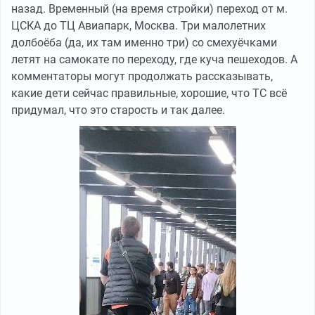
назад. Временный (на время стройки) переход от м.
трёхэтажным матом. Как цыганское семейство в виде
ЦСКА до ТЦ Авиапарк, Москва. Три малолетних
мамы и 3 мелкашей окружают мужика и начинают
долбоёба (да, их там именно три) со смехуёчками
дёргать его за карманы, за одежду. Как 5 весьма
летят на самокате по переходу, где куча пешеходов. А
религиозных бородачей в первом вагоне электрички
комментаторы могут продолжать рассказывать,
пинают и оскорбляют несчастного тб-шника.
какие дети сейчас правильные, хорошие, что ТС всё
Я это тут всё к чему расписываю - может быть
придумал, что это старость и так далее.
взрослым товарищам тоже стоит держать себя и
своих сверстников в рамках? Я абсолютно согласен с
тем, что воспитанием детей обязаны заниматься
родители, но то, что эти самые дети видят на улице
вообще-то тоже оказывает на них серьёзное влияние.