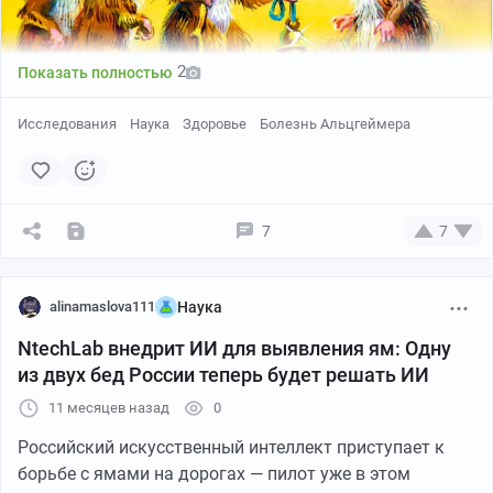
2
Показать полностью
Исследования
Наука
Здоровье
Болезнь Альцгеймера
Впервые в истории сотрудники INSERM (Франция) и их
канадские коллеги доказали, что именно нарушенная
7
7
работа митохондрий — клеточных энергетических
станций — лежит в основе гибели нейронов при
болезни Альцгеймера. В эксперименте с мышами
alinamaslova111
Наука
ученые смогли синтетическим образом активировать
митохондрии прямо в нейронах. Результат ошеломил
NtechLab внедрит ИИ для выявления ям: Одну
даже скептиков: у животных нормализовалась
из двух бед России теперь будет решать ИИ
деятельность нейронов мозга, резко улучшились
11 месяцев назад
0
память и любознательность — главные когнитивные
параметры, которые пропадают при деменции.
Российский искусственный интеллект приступает к
борьбе с ямами на дорогах — пилот уже в этом