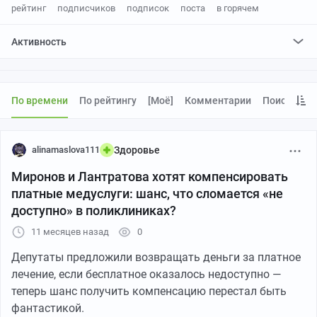
рейтинг
подписчиков
подписок
поста
в горячем
Активность
поставил
0
плюсов и
0
минусов
отредактировал
0
постов
проголосовал за
0
редактирований
По времени
По рейтингу
[моё]
Комментарии
Поиск
alinamaslova111
Здоровье
Миронов и Лантратова хотят компенсировать
платные медуслуги: шанс, что сломается «не
доступно» в поликлиниках?
11 месяцев назад
0
Депутаты предложили возвращать деньги за платное
лечение, если бесплатное оказалось недоступно —
теперь шанс получить компенсацию перестал быть
фантастикой.