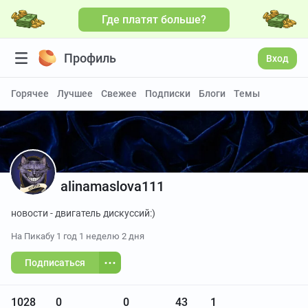
Где платят больше?
Профиль
Вход
Горячее
Лучшее
Свежее
Подписки
Блоги
Темы
alinamaslova111
новости - двигатель дискуссий:)
На Пикабу
1 год 1 неделю 2 дня
Подписаться
1028
0
0
43
1