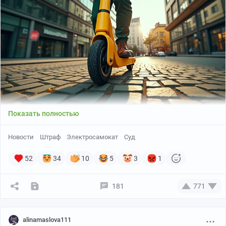
какой-то шанс обойти очереди к юристу.
Выплачивать будут только в тех случаях, где
действительно не было другого выхода. Просто «не
хочу ждать» не сработает.
Станет ли медицина реально доступнее в регионах?
Или список документов для возврата превзойдет
даже гонку за субсидиями на капремонт?
Показать полностью
Новости
Штраф
Электросамокат
Суд
52
34
10
5
3
1
181
771
alinamaslova111