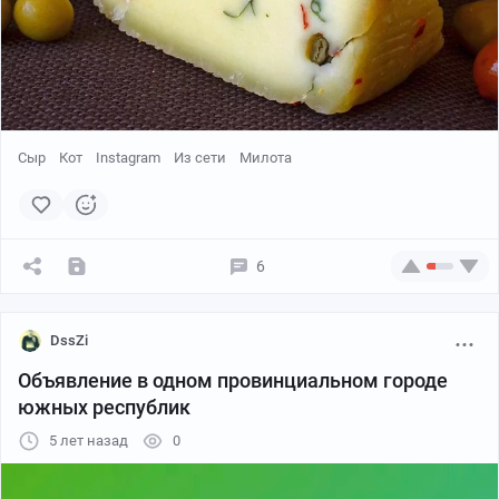
Сыр
Кот
Instagram
Из сети
Милота
6
DssZi
Объявление в одном провинциальном городе
южных республик
5 лет назад
0