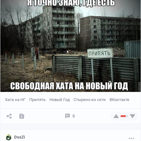
отец был в тюрьме. Я росла практически без отца.
Брак моих родителей разваливался. Их вопли и крики
вызвали у меня огромную боль, которая привела меня
к алкоголю и кокаину. Я думала они облегчат боль. К
сожалению, алкоголь и кокаин только ухудшили мои
проблемы".
"Я не хочу заканчивать как Мэрилин Монро и Анна
Николь Смит. В моей песне "Дочь Отца" я пою: "Я жду
хорошего Господа, чтобы чувствовать себя лучше".
"Вчера у меня было Откровение. Я была воспитана как
католик. Католики дают вино своим младенцам,
потому что они полагают, что это - кровь Бога. Я -
алкоголик, мой отец - алкоголик, и его отец Ричард
Хата на НГ
Припять
Новый Год
Стырено из сети
ВКонтакте
был алкоголиком. Мы - семья алкоголиков, пьющих
кровь Бога".
9
"Вчера меня посетил Ангел Габрииль (Джибраиль-
прим. ред.), который также навещал Мадонну
(Марьям -прим. ред.) до рождения ребенка Иисуса и
DssZi