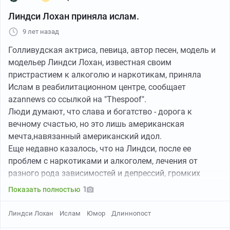
Линдси Лохан приняла ислам.
9 лет назад
Голливудская актриса, певица, автор песен, модель и
модельер Линдси Лохан, известная своим
пристрастием к алкоголю и наркотикам, приняла
Ислам в реабилитационном центре, сообщает
azannews со ссылкой на "Thespoof".
Люди думают, что слава и богатство - дорога к
вечному счастью, но это лишь американская
мечта,навязанный американский идол.
Еще недавно казалось, что на Линдси, после ее
проблем с наркотиками и алкоголем, лечения от
разного рода зависимостей и депрессий, громких
романов и расставаний, поставлен крест как на
1
Показать полностью
законченной наркоманке и бездарной актрисе, а ее
карьера и репутация погублены навсегда. Однако,
Линдси Лохан
Ислам
Юмор
Длиннопост
Лохан продолжает эпатировать общественность.