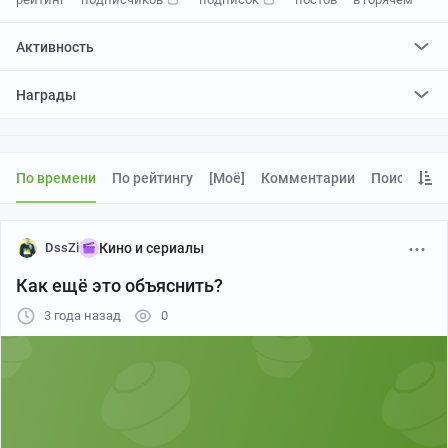
Активность
поставил
332
плюса и
258
минусов
Награды
отредактировал
1
пост
проголосовал за
1
редактирование
По времени
По рейтингу
[моё]
Комментарии
Поиск
DssZi
Кино и сериалы
Как ещё это объяснить?
3 года назад
0