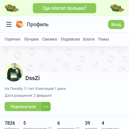
Где платят больше?
Больше видео
Профиль
Вход
Горячее
Лучшее
Свежее
Подписки
Блоги
Темы
DssZi
На Пикабу
11 лет 8 месяцев 1 день
Дата рождения: 2 февраля
Подписаться
7826
5
6
39
4
рейтинг
подписчиков
подписок
постов
в горячем