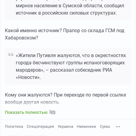
мирное население в Сумской области, сообщил
источник в российских силовых структурах.
В действительности указанное детское учреждение на
улице Александра Анищенко, 4 — государственное
Какой именно источник? Прапор со склада ГСМ под
учреждение дошкольного образования Национальной
Хабаровском?
полиции Украины — перестало работать в сентябре
2025 года, о чем сказано на официальном сайте:
«Жители Путивля жалуются, что в окрестностях
https://dnz-umvs-sumy.jimdofree.com/
города бесчинствуют группы испаноговорящих
мародеров», – рассказал собеседник РИА
«Новости».
Кому они жалуются? При переходе по первой ссылке
вообще другая новость.
3
Показать полностью
Политика
Спецоперация
Украина
Наемники
Сумы