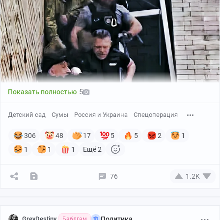
5
Показать полностью
Детский сад
Сумы
Россия и Украина
Спецоперация
306
48
17
5
5
2
1
1
1
1
Ещё 2
76
1.2K
GreyDestiny
Политика
Баблгам