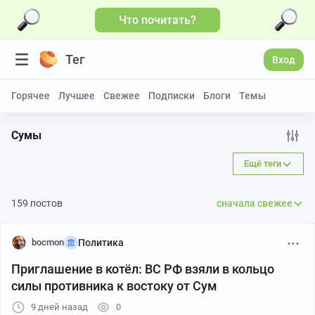
Что почитать?
Больше видео
Тег
Вход
Горячее
Лучшее
Свежее
Подписки
Блоги
Темы
Сумы
Ещё теги
159 постов
сначала свежее
bocmon
Политика
Приглашение в котёл: ВС РФ взяли в кольцо
силы противника к востоку от Сум
9 дней назад
0