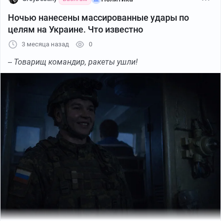
Украинские СМИ снова ударились в истерику. Повод –
российский удар по Сумам. Заголовки один краше
Ночью нанесены массированные удары по
другого: «Русские ударили по детскому садику – дети
целям на Украине. Что известно
только пришли на занятия».
3 месяца назад
0
-- Товарищ командир, ракеты ушли!