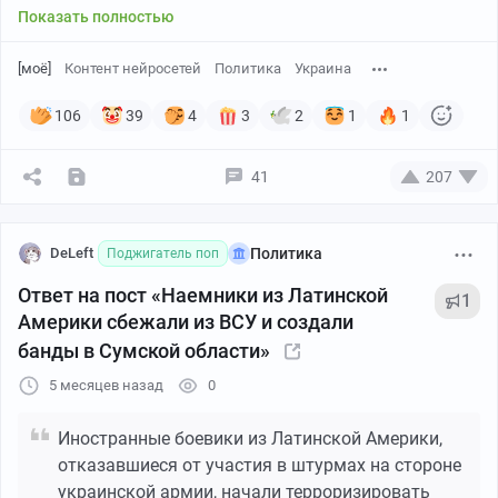
Показать полностью
[моё]
Контент нейросетей
Политика
Украина
106
39
4
3
2
1
1
Случайные кадры эвакуации, которые украинские же
операторы и сняли, разбили этот нарратив вдребезги.
Никаких детей в здании детского сада не было. А вот
41
207
взрослые мужчины в военной форме и с
соответствующей экипировкой – были.
DeLeft
Политика
Поджигатель поп
Ответ на пост «Наемники из Латинской
1
Америки сбежали из ВСУ и создали
банды в Сумской области»
5 месяцев назад
0
Иностранные боевики из Латинской Америки,
отказавшиеся от участия в штурмах на стороне
украинской армии, начали терроризировать