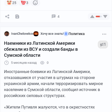
25
3
4
IvanChelovekov
Хочу все знать!
Политика
Наемники из Латинской Америки
1
сбежали из ВСУ и создали банды в
Сумской области
Также известно, что рядом с данным строением
5 месяцев назад
0
находятся областные управления полиции и Службы
безопасности Украины. Не исключено, что в последнее
Иностранные боевики из Латинской Америки,
время здание неработающего детсада использовали
отказавшиеся от участия в штурмах на стороне
профильные структуры. Это также объясняет
украинской армии, начали терроризировать мирное
отсутствие детей на опубликованных украинской
население в Сумской области, сообщил источник в
стороной кадрах, которые в случае работы
российских силовых структурах.
учреждения должны были там находиться. При этом
«Жители Путивля жалуются, что в окрестностях
на снимках видно, что из здания выносят мужчин в