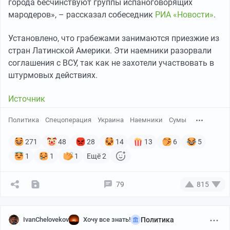
города бесчинствуют группы испаноговорящих
форме.
мародеров», – рассказал собеседник
РИА «Новости»
.
Установлено, что грабежами занимаются приезжие из
стран Латинской Америки. Эти наемники разорвали
соглашения с ВСУ, так как не захотели участвовать в
штурмовых действиях.
Источник
Политика
Спецоперация
Украина
Наемники
Сумы
271
48
28
14
13
6
5
1
1
1
Ещё 2
https://lenta.ru/news/2026/05/07/na-ukraine-
rasprostranilsya...
79
815
https://topwar.ru/282243-vs-rf-udarili-v-sumah-po-
detskomu-s...
IvanChelovekov
Хочу все знать!
Политика