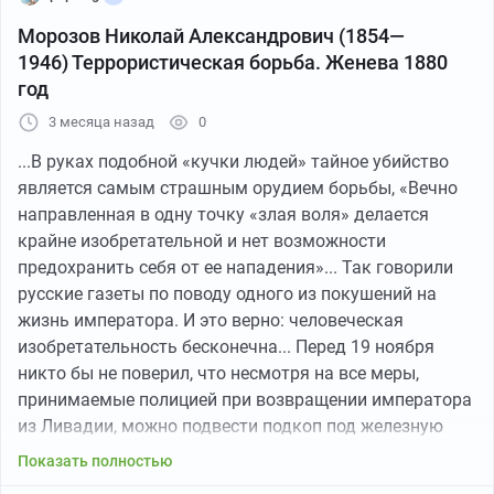
Морозов Николай Александрович (1854—
1946) Террористическая борьба. Женева 1880
год
3 месяца назад
0
...В руках подобной «кучки людей» тайное убийство
является самым страшным орудием борьбы, «Вечно
направленная в одну точку «злая воля» делается
крайне изобретательной и нет возможности
предохранить себя от ее нападения»... Так говорили
русские газеты по поводу одного из покушений на
жизнь императора. И это верно: человеческая
изобретательность бесконечна... Перед 19 ноября
никто бы не поверил, что несмотря на все меры,
принимаемые полицией при возвращении императора
из Ливадии, можно подвести подкоп под железную
дорогу; перед 5 февраля никто бы не поверил, что
Показать полностью
заговорщики могут проникнуть во дворец. Но