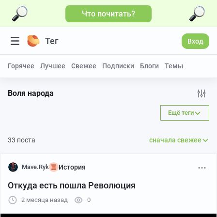
Что почитать?
Больше видео
Тег
Вход
Горячее
Лучшее
Свежее
Подписки
Блоги
Темы
Воля народа
Ещё теги
33 поста
сначала свежее
Mave.Ryk
История
Откуда есть пошла Революция
2 месяца назад
0