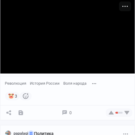
Революция
История России
Воля народа
3
0
papalagi
Политика