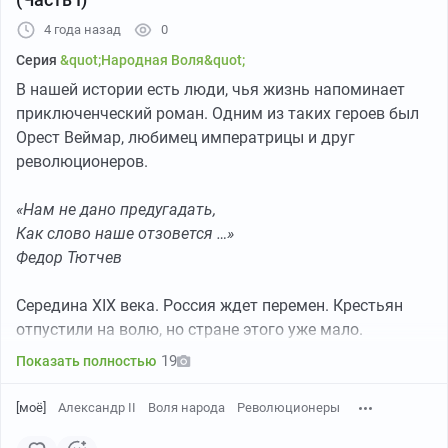
4 года назад
0
Серия
&quot;Народная Воля&quot;
В нашей истории есть люди, чья жизнь напоминает
приключенческий роман. Одним из таких героев был
Орест Веймар, любимец императрицы и друг
революционеров.
«Нам не дано предугадать,
Как слово наше отзовется …»
Федор Тютчев
Оружейная реклама из "Всемирной иллюстрации"
Середина XIX века. Россия ждет перемен. Крестьян
10 мая 1878 года к Веймару приходят Квятковский,
отпустили на волю, но стране этого уже мало.
Михайлов и Морозов. Для подпольной организации
Империя бурлит и выплескивает своё недовольство. В
19
Показать полностью
«Земля и Воля» им нужно купить надежное оружие. На
60-х годах подавлено польское восстание и
втором этаже дома Веймара находится известный
многочисленные крестьянские бунты. В императора
[моё]
Александр II
Воля народа
Революционеры
магазин «Центральное депо оружия» Эдуарда
Александра II стреляет Каракозов и Березовский.
Вейнинга.