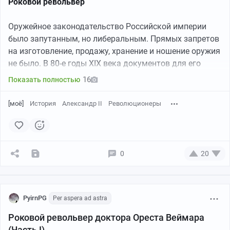
Роковой револьвер
орфографии.
Оружейное законодательство Российской империи
было запутанным, но либеральным. Прямых запретов
на изготовление, продажу, хранение и ношение оружия
не было. В 80-е годы XIX века документов для его
покупки не требовалось. В полиции оружие не
16
Показать полностью
регистрировалось. Продавцы могли записать номера
проданных стволов для бухгалтерской отчетности.
[моё]
История
Александр II
Революционеры
Косвенным доказательством свободного оборота
оружия может служить тот факт, что ни в одном
процессе над террористами XIX века не было
наказания за незаконное владение огнестрельным
0
20
оружием. В газетах, рядом с сообщением о покушении
на императора, могла мирно соседствовать
оружейная реклама.
PyirnPG
Per aspera ad astra
Роковой револьвер доктора Ореста Веймара
(Часть I)