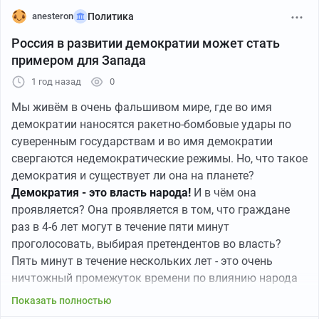
anesteron
Политика
Россия в развитии демократии может стать
примером для Запада
1 год назад
0
Мы живём в очень фальшивом мире, где во имя
демократии наносятся ракетно-бомбовые удары по
суверенным государствам и во имя демократии
свергаются недемократические режимы. Но, что такое
демократия и существует ли она на планете?
Демократия - это власть народа!
И в чём она
проявляется? Она проявляется в том, что граждане
раз в 4-6 лет могут в течение пяти минут
проголосовать, выбирая претендентов во власть?
Пять минут в течение нескольких лет - это очень
ничтожный промежуток времени по влиянию народа
на власть, чтобы назвать такую мизерную инициативу
Показать полностью
от народа - ВЛАСТЬЮ НАРОДА.
Проголосовав,