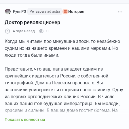
называемого «московского кружка»
разъехались по провинции, в Туле играла
PyirnPG
История
Per aspera ad astra
видную роль известная революционерка Ольга
Любатович. Однако, дело пропаганды шло
Доктор революционер
здесь неважно, и в письме одного
4 года назад
0
революционера от 19-го июня 1875 г. мы
Когда мы читаем про минувшие эпохи, то неизбежно
читаем:
судим их из нашего времени и нашими мерками. Но
«Тульские ведут себя преступно. Огромное у них
люди тогда были иными.
знакомство между рабочими, и еще ни одной
революционной книги не читали…»
Представьте, что ваш папа владеет одним из
Далее в письме говорится:
крупнейших издательств России, с собственной
«Если только почему-нибудь Ольге нельзя будет
типографией. Дом на Невском проспекте. Вы
ехать в Тулу, то придётся отнять человека от
закончили университет и открыли свою клинику. Одну
вас в виду того, что там огромное знакомство и
из первых ортопедических клиник России. В числе
прелестная почва; нужно только
ваших пациентов будущая императрица. Вы молоды,
подталкивание»…
красивы и сильны. В вашем доме гостит богема. На
Из этих строк видно, через какие
вашей груди боевые ордена, полученные на полях
увеличительные стекла смотрели тогда
Показать полностью
Русско-Турецкой войны. Жизнь удалась и все пути
революционеры на действительность…