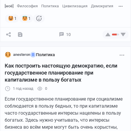
граждане могут спокойно сесть на диван и несколько
[моё]
Философия
Политика
Цивилизация
Демократия
лет наблюдать за политикой по телевизору или
интернету как вершится ВОЛЯ НАРОДА
. И если
1
1
избранники от народа захотят начать войну или
повысить налоги, то граждане, наблюдающие за
10
политикой по телевизору, должны знать, что это и
ЕСТЬ ИХ ВОЛЯ (ведь вроде избранники от народа
отстаивают интересы избирателей).
anesteron
Политика
Как построить настоящую демократию, если
Но, а если быть серьёзными и проявлять разумность,
государственное планирование при
то гражданам лучше знать, что на планете нет
капитализме в пользу богатых
никакой власти народов, а есть власть элит. И всю
человеческую историю правили элиты! И то, что
1 год назад
0
сегодня существует пародия на демократию, это
Если государственное планирование при социализме
придумали и создали финансовые элиты, которым
соблюдается в пользу бедных, то при капитализме
выгодна избираемость и смена власти, чтобы из
часто государственные интересы нацелены в пользу
представителей правительств делать своих
богатых. Здесь нужно учитывать, что интересы
марионеток. Финансовая элита пришла на смену
бизнеса во всём мире могут быть очень корыстны,
монархической элите (дворянству), это
финансовая