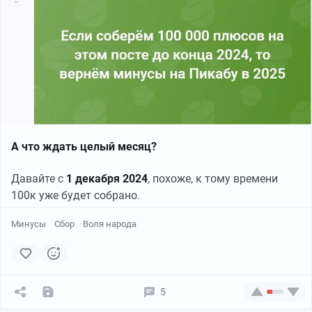
России смогут гордо заявить на весь мир: - "
Мы
Ольга Любатович
выполняем волю народа, так как у нас в России
Любые государства, которые запустят механизм
настоящая демократия!"
. Вот это и будет достижение
«Воля народа», как беспрерывный референдум,
Тула и революция — это сопоставление звучит
Россией духовного лидерства в мире! И тогда все
обезопасят себя от цветных революций.
странно. Во все времена Тула считалась
нападки на Россию и все санкции против неё будут
надёжнейшим оплотом старого строя; массу
выглядеть нелепо в глазах всего человечества!
тульских рабочих, как состоящую не из чистых
«пролетариев», а из мелких собственников,
многие a priori признавали неспособной
А что ждать целый месяц?
воспринимать революционные идеи, и в
прошлом, когда революционное движение не
Давайте с
1 декабря 2024
, похоже, к тому времени
выходило из размеров кружковщины, у Тулы с
100к уже будет собрано.
этим движением, казалось, не могло быть
ничего общего. И мало кому, вероятно, известно,
Минусы
Сбор
Воля народа
что знакомые нам ещё по гимназическим
учебникам революционные кружки 70-х годов
пробовали основать свою деятельность и в
Туле. Конечно, в высшей степени неудачно…
5
Так, весною 1875 года, когда члены так