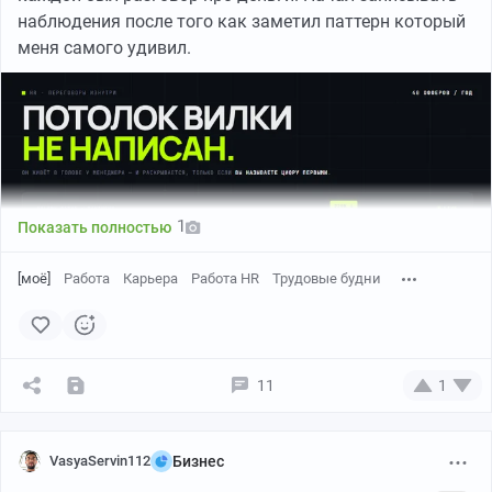
наблюдения после того как заметил паттерн который
меня самого удивил.
1
Показать полностью
[моё]
Работа
Карьера
Работа HR
Трудовые будни
5000k в наносек
11
1
Исход переговоров почти не зависит от того сколько
человек стоит. Он зависит от того насколько уверенно
человек называет цифру.
VasyaServin112
Бизнес