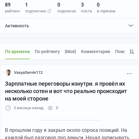
89
1
0
3
0
рейтинг
подписчик
подписок
поста
в горячем
Активность
поставил
2
плюса и
0
минусов
По времени
По рейтингу
[моё]
Комментарии
Поиск
VasyaServin112
Зарплатные переговоры изнутри. я провёл их
несколько сотен и вот что реально происходит
на моей стороне
3 месяца назад
0
В прошлом году я закрыл около сорока позиций. На
каждой был разговор про деньги. Начал записывать