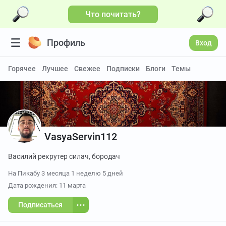
Что почитать?
Профиль
Вход
Горячее
Лучшее
Свежее
Подписки
Блоги
Темы
VasyaServin112
Василий рекрутер силач, бородач
На Пикабу
3 месяца 1 неделю 5 дней
Дата рождения: 11 марта
Подписаться