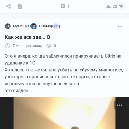
1
20
MoHcTp33
IT-юмор
IT
Как же все зае... О
7 месяцев назад
0
Это я вчера, когда заЕмучился прикручивать Citrix на
удаленке к 1С
Хотелось так же сильно уебать по ебучему микротику,
у которого прописаны только те порты, которые
используются во внутренней сетке.
это пиздец....