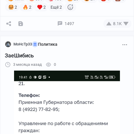
2
2
2
Ещё 2
1497
8.1K
MoHcTp33
Политика
ЗаеШибись
3 месяца назад
0