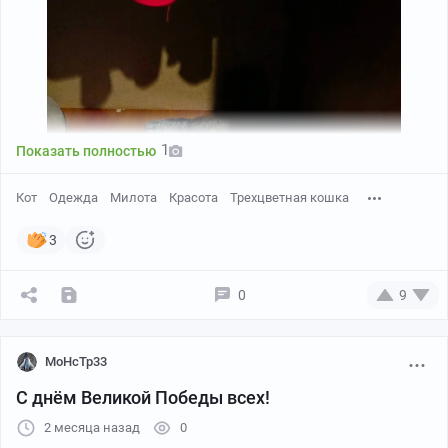
1
Показать полностью
Кот
Одежда
Милота
Красота
Трехцветная кошка
3
0
9
MoHcTp33
С днём Великой Победы всех!
2 месяца назад
0