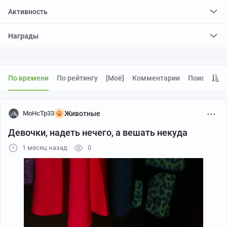
Активность
поставил
5703
плюса и
1481
минус
Награды
отредактировал
0
постов
проголосовал за
0
редактирований
По времени
По рейтингу
[моё]
Комментарии
Поиск
MoHcTp33
Животные
Девочки, надеть нечего, а вешать некуда
1 месяц назад
0