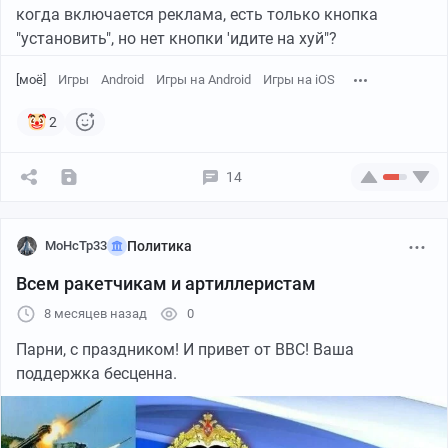
когда включается реклама, есть только кнопка
"установить", но нет кнопки 'идите на хуй"?
[моё]
Игры
Android
Игры на Android
Игры на iOS
2
14
MoHcTp33
Политика
Всем ракетчикам и артиллеристам
8 месяцев назад
0
Парни, с праздником! И привет от ВВС! Ваша
поддержка бесценна.