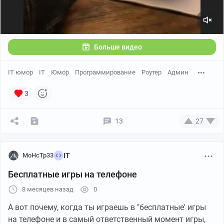
Больше видео
IT юмор
IT
Юмор
Программирование
Роутер
Админ
3
13
27
MoHcTp33
IT
Бесплатные игры на телефоне
8 месяцев назад
0
А вот почему, когда ты играешь в "бесплатные' игры
на телефоне и в самый ответственный момент игры,