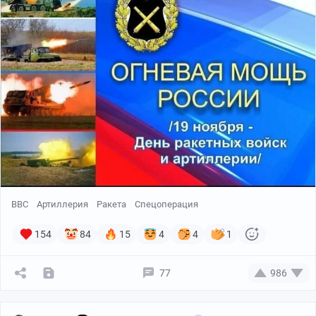
ВВС
Артиллерия
Ракета
Спецоперация
154
84
15
4
4
1
77
986