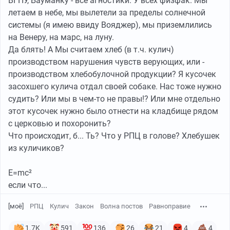
ВГПУ, Бауманку - все агностики. У всех физфак. Мы
летаем в небе, мы вылетели за пределы солнечной
системы (я имею ввиду Вояджер), мы приземлились
на Венеру, на марс, на луну.
Да блять! А Мы считаем хлеб (в т.ч. кулич)
производством нарушения чувств верующих, или -
производством хлебобулочной продукции? Я кусочек
засохшего кулича отдал своей собаке. Нас тоже нужно
судить? Или мы в чем-то не правы!? Или мне отдельно
этот кусочек нужно было отнести на кладбище рядом
с церковью и похоронить?
Что происходит, б... Ть? Что у РПЦ в голове? Хлебушек
из куличиков?
E=mc²
если что...
[моё]
РПЦ
Кулич
Закон
Волна постов
Равноправие
1.7K
591
136
26
21
4
4