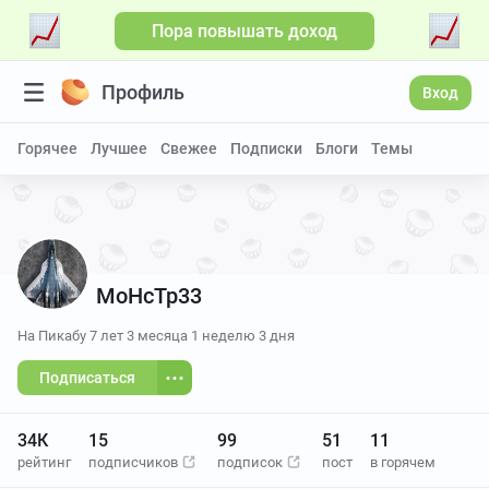
Пора повышать доход
Больше видео
Профиль
Вход
Горячее
Лучшее
Свежее
Подписки
Блоги
Темы
MoHcTp33
На Пикабу
7 лет 3 месяца 1 неделю 3 дня
Подписаться
34К
15
99
51
11
рейтинг
подписчиков
подписок
пост
в горячем