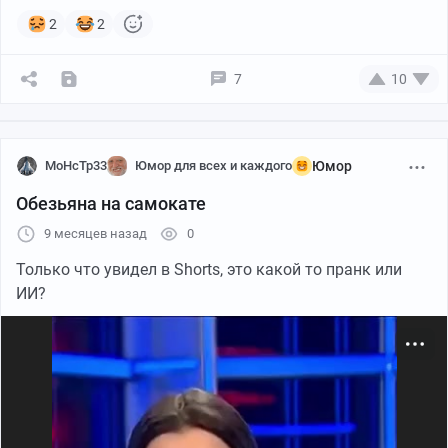
2
2
7
10
MoHcTp33
Юмор для всех и каждого
Юмор
Обезьяна на самокате
9 месяцев назад
0
Только что увидел в Shorts, это какой то пранк или
ИИ?