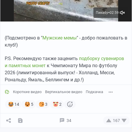
Пикабу
02:59
●
(Подсмотрено в "
Мужские мемы
" - добро пожаловать в
клуб!)
P.S. Рекомендую также заценить
подборку сувениров
и памятных монет
к Чемпионату Мира по футболу
2026 (лимитированный выпуск! - Холланд, Месси,
Рональду, Ямаль,, Беллингем и др.!)
Короткие видео
Вертикальное видео
Подкачка
14
5
3
2
34
167