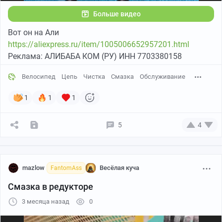
Больше видео
Вот он на Али
https://aliexpress.ru/item/1005006652957201.html
Реклама: АЛИБАБА КОМ (РУ) ИНН 7703380158
Велосипед
Цепь
Чистка
Смазка
Обслуживание
1
1
1
5
4
mazlow
Весёлая куча
FantomAss
Смазка в редукторе
3 месяца назад
0