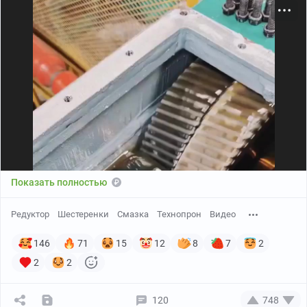
Показать полностью
Редуктор
Шестеренки
Смазка
Технопрон
Видео
146
71
15
12
8
7
2
2
2
120
748