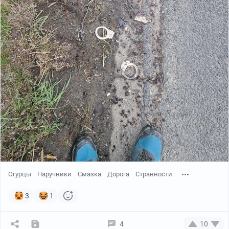
Огурцы
Наручники
Смазка
Дорога
Странности
3
1
4
10