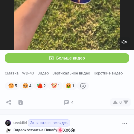
Больше видео
Смазка
WD-40
Видео
Вертикальное видео
Короткие видео
5
4
2
1
1
4
0
unskilid
Залипательнве видео
Видеохостинг на Пикабу
Хобби