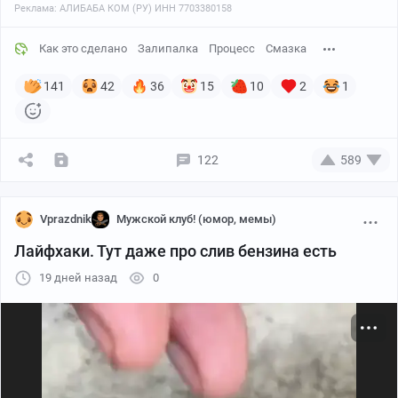
Реклама: АЛИБАБА КОМ (РУ) ИНН 7703380158
Как это сделано
Залипалка
Процесс
Смазка
141
42
36
15
10
2
1
122
589
Vprazdnik
Мужской клуб! (юмор, мемы)
Лайфхаки. Тут даже про слив бензина есть
19 дней назад
0