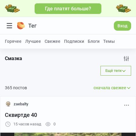
Где платят больше?
Больше видео
Тег
Вход
Горячее
Лучшее
Свежее
Подписки
Блоги
Темы
Смазка
Ещё теги
365 постов
сначала свежее
zaebalty
Сквиртде 40
15 часов назад
0