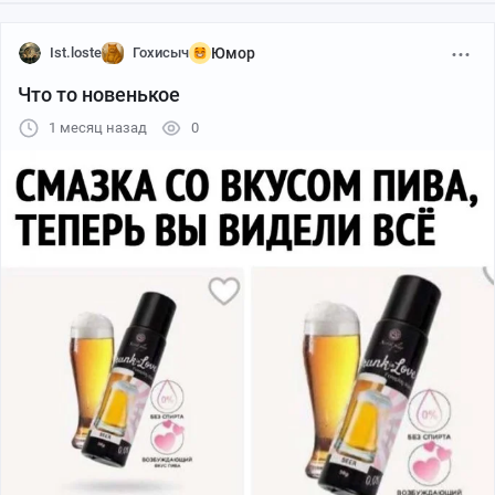
Ist.loste
Гохисыч
Юмор
Что то новенькое
1 месяц назад
0