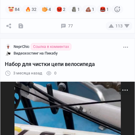
84
32
4
2
1
1
1
77
113
NeprChic
Ссылка в комментах
Видеохостинг на Пикабу
Набор для чистки цепи велосипеда
3 месяца назад
0