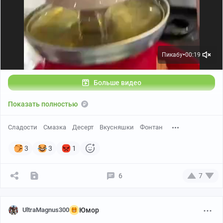
Пикабу
00:19
●
Больше видео
Показать полностью
Сладости
Смазка
Десерт
Вкусняшки
Фонтан
3
3
1
6
7
UltraMagnus300
Юмор