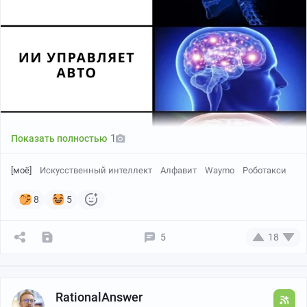
1
Показать полностью
[моё]
Искусственный интеллект
Алфавит
Waymo
Роботакси
8
5
5
18
RationalAnswer
Компания Alphabet стоимостью $126 миллиардов