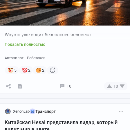
за ситуацией через камеры и убеждал детей, что «всё
нормально, просто поломка» - уровень хладнокровия
впечатляет.
Waymo уже водит безопаснее человека.
Показать полностью
Автопилот
Роботакси
5
2
2
10
10
XenonLab
Транспорт
Китайская Hesai представила лидар, который
видит мир в цвете