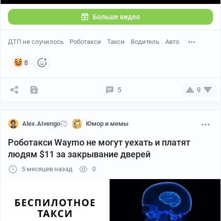
Больше видео
ДТП не случилось
Роботакси
Такси
Водитель
Авто
8
5
9
Alex.AIvengo
Юмор и мемы
Роботакси Waymo не могут уехать и платят
людям $11 за закрывание дверей
5 месяцев назад
0