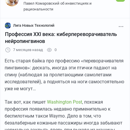
Павел Комаровский об инвестициях и
создала беспилотные такси Waymo. Но если пассажир
рациональности
забудет закрыть дверь - машина встаёт до тех пор,
пока человек не придёт закрыть её вручную.
Лига Новых Технологий
Профессия XXI века: киберпереворачиватель
Поэтому Waymo запустила пилот в Атланте, где
нейропингвинов
курьеры DoorDash получают уведомления о
приоткрытых дверях поблизости и зарабатывают $11
7 месяцев назад
0
за их закрытие.
Есть старая байка про профессию «переворачивателя
пингвинов»: дескать, иногда эти птички падают на
--
спину (наблюдая за пролетающими самолетами
Аналитический разбор,
как ИИ-агент по сбору долгов
исследователей), а подняться на ноги самостоятельно
зарабатывает $6 млн
, а также обзоры ИИ-моделей и
уже не могут…
мемы про ИИ.
Так вот, как пишет
Washington Post
, похожая
ИИ устроил травлю, $6 млн на сборе долгов, ИИ
профессия появилась недавно применительно к
захватил Мадуро - на
Ютуб
и
ВК Видео
.
беспилотным такси Waymo. Дело в том, что
безалаберные кожаные пассажиры иногда забывают
нормально закрыть дверь при выходе из машины.