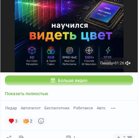
Пикабу
01:26
●
Больше видео
Показать полностью
Лидар
Автопилот
Беспилотник
Роботакси
Авто
3
2
1
7