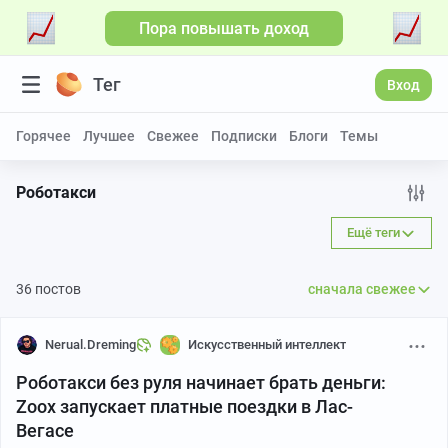
Пора повышать доход
Больше видео
Тег
Вход
Горячее
Лучшее
Свежее
Подписки
Блоги
Темы
Роботакси
Ещё теги
36 постов
сначала свежее
Nerual.Dreming
Искусственный интеллект
Роботакси без руля начинает брать деньги:
Zoox запускает платные поездки в Лас-
Вегасе