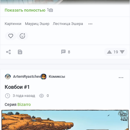
1
Показать полностью
Картинки
Мауриц Эшер
Лестница Эшера
8
19
ArtemRyastchev
Комиксы
Ковбои #1
3 года назад
0
4. "Шоу Трумана" Питер Уир — "Архитектура при свете
Сам гений иллюзии.
Луны" Рене Магритт
Серия
Bizarro