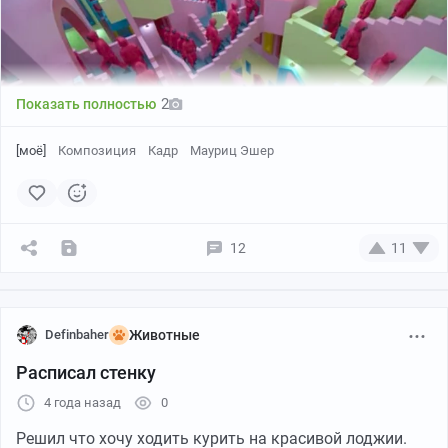
2
Показать полностью
[моё]
Композиция
Кадр
Мауриц Эшер
Не знаю пока нафига они там, и в чем смысл этого
12
11
хождения по ступенькам личного состава, но сразу
вспомнилась литография Эшера «Относительность».
Definbaher
Животные
Расписал стенку
4 года назад
0
7. "Дюнкерк" Кристофер Нолан — "Странник над морем
Решил что хочу ходить курить на красивой лоджии.