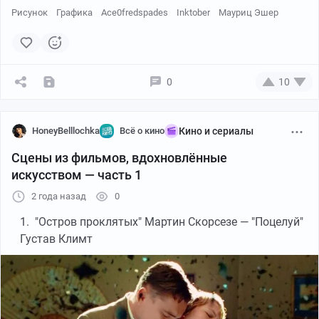
подружился с художником.
Рисунок
Графика
Ace0fredspades
Inktober
Мауриц Эшер
0
10
Inktober день 20 : На картах не значится
HoneyBelllochka
Всё о кино
Кино и сериалы
вдохновлено Monument Valley и Эшером
Сцены из фильмов, вдохновлённые
искусством — часть 1
2 года назад
0
"Остров проклятых" Мартин Скорсезе — "Поцелуй"
Густав Климт