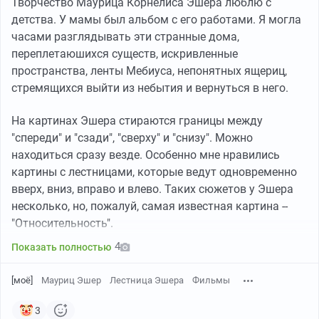
Творчество Маурица Корнелиса Эшера люблю с
детства. У мамы был альбом с его работами. Я могла
2. "Звёздные войны: Эпизод 3 – Месть ситхов"
часами разглядывать эти странные дома,
Джордж Лукас — "Падший ангел" Александр Кабанель
переплетаюшихся существ, искривленные
пространства, ленты Мебиуса, непонятных ящериц,
стремящихся выйти из небытия и вернуться в него.
На картинах Эшера стираются границы между
"спереди" и "сзади", "сверху" и "снизу". Можно
находиться сразу везде. Особенно мне нравились
картины с лестницами, которые ведут одновременно
вверх, вниз, вправо и влево. Таких сюжетов у Эшера
несколько, но, пожалуй, самая известная картина --
"Относительность".
4
Показать полностью
[моё]
Мауриц Эшер
Лестница Эшера
Фильмы
Каждый персонаж гравюры находится под действием
3