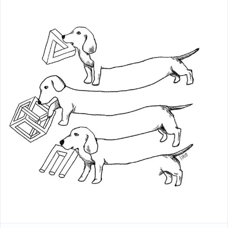
5. "Мечтатели" Бернардо Бертолуччи — Венера
Милосская (приписывается Александру
Антиохийскому, II век до н.э.)