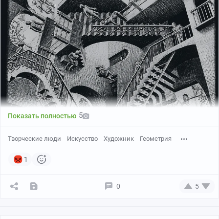
5
Показать полностью
Творческие люди
Искусство
Художник
Геометрия
1
0
5
Мауриц Корнелис Эшер. Литография «Относительность», 1953
Эшер- волшебник игры на листе. Одна из таких «игр со