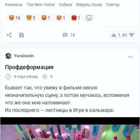
Комиксы
The New Yorker
Собака
Мауриц Эшер
Повтор
16
5
1
1
1
18
1.4K
YuraOsinin
Профдеформация
4 года назад
0
Бывает так, что увижу в фильме некую
незначительную сцену, а потом мучаюсь, вспоминая
что же она мне напоминает.
6. "Стеклянные слёзы" Мэн Рэй — "Криминальное
Из последнего — лестницы в Игре в кальмара:
чтиво" Квентин Тарантино