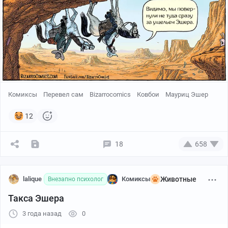
Комиксы
Перевел сам
Bizarrocomics
Ковбои
Мауриц Эшер
12
18
658
lalique
Комиксы
Животные
Внезапно психолог
Такса Эшера
3 года назад
0