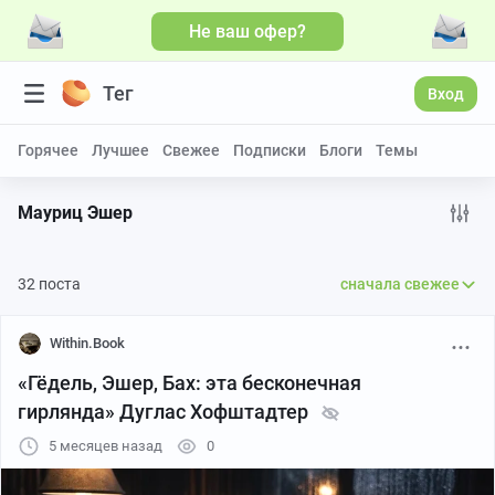
Не ваш офер?
Больше видео
Тег
Вход
Горячее
Лучшее
Свежее
Подписки
Блоги
Темы
Мауриц Эшер
32 поста
сначала свежее
Within.Book
«Гёдель, Эшер, Бах: эта бесконечная
гирлянда» Дуглас Хофштадтер
5 месяцев назад
0