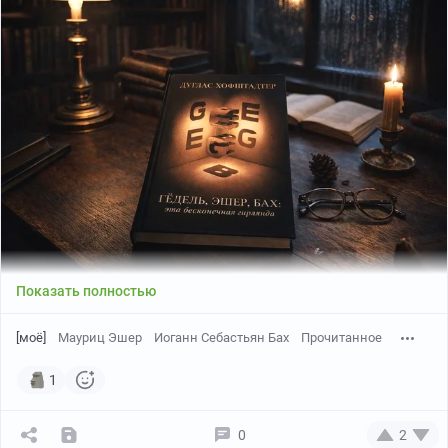
Показать полностью
[моё]
Мауриц Эшер
Иоганн Себастьян Бах
Прочитанное
1
0
2