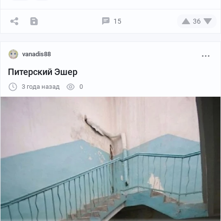
одной из трех сил тяжести, перпендикулярных друг
другу. Название «Относительность» может быть
15
36
отсылкой к работам Альберта Эйнштейна, в которых
обсуждалась также и природа гравитации.
vanadis88
Питерский Эшер
3 года назад
0
3. "Чужой 3" Дэвид Финчер — "Голова девушки рядом с
черепом" Рекс Уистлер
Еще одна работа с лестницей .